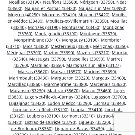
Noaillac (33190)
,
Neuffons (33580)
,
Nérigean (33750)
,
Néac
(33500)
,
Naujan-et-Postiac (33420)
,
Naujac-sur-Mer (33990)
,
Mugron (40250)
,
Mourens (33410)
,
Moulon (33420)
,
Moulis-
en-Médoc (33480)
,
Mouliets-et-Villemartin (33350)
,
Mouillac
(33240)
,
Morizès (33190)
,
Montussan (33450)
,
Montignac
(33760)
,
Montagoudin (33190)
,
Montagne (33570)
,
Monprimblanc (33410)
,
Mongauzy (33190)
,
Mombrier
(33710)
,
Mios (33380)
,
Mesterrieux (33540)
,
Mérignas (33350)
,
Mérignac (33700)
,
Mazion (33390)
,
Mazères (33210)
,
Mauriac
(33540)
,
Massugas (33790)
,
Masseilles (33690)
,
Martres
(33760)
,
Martillac (33650)
,
Martignas-sur-Jalle (33127)
,
Marsas (33620)
,
Marsac (16570)
,
Marions (33690)
,
Marimbault (33430)
,
Margueron (33220)
,
Margaux (33460)
,
Marcillac (33860)
,
Marcheprime (33380)
,
Marcenais (33620)
,
Maransin (33230)
,
Madirac (33670)
,
Macau (33460)
,
Lugos
(33830)
,
Lugon-et-l’Île-du-Carnay (33240)
,
Lugasson (33760)
,
Lugaignac (33420)
,
Ludon-Médoc (33290)
,
Lucmau (33840)
,
Loupiac-de-la-Réole (33190)
,
Loupiac (33410)
,
Louchats
(33125)
,
Loubens (33190)
,
Lormont (33310)
,
Listrac-Médoc
(33480)
,
Listrac-de-Durèze (33790)
,
Ligueux (33220)
,
Lignan-
de-Bordeaux (33360)
,
Lignan-de-Bazas (33430)
,
Libourne
(33500)
,
Lestiac-sur-Garonne (33550)
,
Lesparre-Médoc