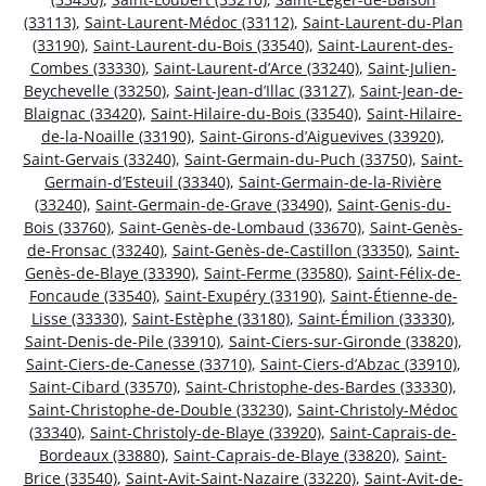
(33113)
,
Saint-Laurent-Médoc (33112)
,
Saint-Laurent-du-Plan
(33190)
,
Saint-Laurent-du-Bois (33540)
,
Saint-Laurent-des-
Combes (33330)
,
Saint-Laurent-d’Arce (33240)
,
Saint-Julien-
Beychevelle (33250)
,
Saint-Jean-d’Illac (33127)
,
Saint-Jean-de-
Blaignac (33420)
,
Saint-Hilaire-du-Bois (33540)
,
Saint-Hilaire-
de-la-Noaille (33190)
,
Saint-Girons-d’Aiguevives (33920)
,
Saint-Gervais (33240)
,
Saint-Germain-du-Puch (33750)
,
Saint-
Germain-d’Esteuil (33340)
,
Saint-Germain-de-la-Rivière
(33240)
,
Saint-Germain-de-Grave (33490)
,
Saint-Genis-du-
Bois (33760)
,
Saint-Genès-de-Lombaud (33670)
,
Saint-Genès-
de-Fronsac (33240)
,
Saint-Genès-de-Castillon (33350)
,
Saint-
Genès-de-Blaye (33390)
,
Saint-Ferme (33580)
,
Saint-Félix-de-
Foncaude (33540)
,
Saint-Exupéry (33190)
,
Saint-Étienne-de-
Lisse (33330)
,
Saint-Estèphe (33180)
,
Saint-Émilion (33330)
,
Saint-Denis-de-Pile (33910)
,
Saint-Ciers-sur-Gironde (33820)
,
Saint-Ciers-de-Canesse (33710)
,
Saint-Ciers-d’Abzac (33910)
,
Saint-Cibard (33570)
,
Saint-Christophe-des-Bardes (33330)
,
Saint-Christophe-de-Double (33230)
,
Saint-Christoly-Médoc
(33340)
,
Saint-Christoly-de-Blaye (33920)
,
Saint-Caprais-de-
Bordeaux (33880)
,
Saint-Caprais-de-Blaye (33820)
,
Saint-
Brice (33540)
,
Saint-Avit-Saint-Nazaire (33220)
,
Saint-Avit-de-