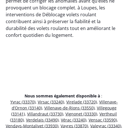
permet de corriger les anomalies avant qu’elles ne
provoquent un blocage complet. à Loupes, les
interventions de Déblocage volets roulant
contribuent ainsi à préserver la fiabilité et la
durabilité des volets roulants tout en améliorant le
confort quotidien du logement.
Nous sommes également disponible à
:
Yvrac (33370)
,
Virsac (33240)
,
Virelade (33720)
,
Villenave-
d’Ornon (33140)
,
Villenave-de-Rions (33550)
,
Villegouge
(33141)
,
Villandraut (33730)
,
Vignonet (33330)
,
Vertheuil
(33180)
,
Verdelais (33490)
,
Vérac (33240)
,
Vensac (33590)
,
Vendays-Montalivet (33930)
,
Vayres (33870)
,
Valeyrac (33340)
,