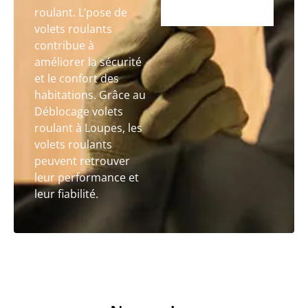
roulant. L’pose de
volets roulants
contribue à
améliorer la sécurité
et le confort des
habitations. Grâce au
Déblocage volets
roulant à Loupes, les
volets roulants
peuvent retrouver
leur performance et
leur fiabilité.