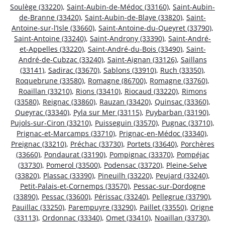
Soulège (33220)
,
Saint-Aubin-de-Médoc (33160)
,
Saint-Aubin-
de-Branne (33420)
,
Saint-Aubin-de-Blaye (33820)
,
Saint-
Antoine-sur-l’Isle (33660)
,
Saint-Antoine-du-Queyret (33790)
,
Saint-Antoine (33240)
,
Saint-Androny (33390)
,
Saint-André-
et-Appelles (33220)
,
Saint-André-du-Bois (33490)
,
Saint-
André-de-Cubzac (33240)
,
Saint-Aignan (33126)
,
Saillans
(33141)
,
Sadirac (33670)
,
Sablons (33910)
,
Ruch (33350)
,
Roquebrune (33580)
,
Romagne (86700)
,
Romagne (33760)
,
Roaillan (33210)
,
Rions (33410)
,
Riocaud (33220)
,
Rimons
(33580)
,
Reignac (33860)
,
Rauzan (33420)
,
Quinsac (33360)
,
Queyrac (33340)
,
Pyla sur Mer (33115)
,
Puybarban (33190)
,
Pujols-sur-Ciron (33210)
,
Puisseguin (33570)
,
Pugnac (33710)
,
Prignac-et-Marcamps (33710)
,
Prignac-en-Médoc (33340)
,
Preignac (33210)
,
Préchac (33730)
,
Portets (33640)
,
Porchères
(33660)
,
Pondaurat (33190)
,
Pompignac (33370)
,
Pompéjac
(33730)
,
Pomerol (33500)
,
Podensac (33720)
,
Pleine-Selve
(33820)
,
Plassac (33390)
,
Pineuilh (33220)
,
Peujard (33240)
,
Petit-Palais-et-Cornemps (33570)
,
Pessac-sur-Dordogne
(33890)
,
Pessac (33600)
,
Périssac (33240)
,
Pellegrue (33790)
,
Pauillac (33250)
,
Parempuyre (33290)
,
Paillet (33550)
,
Origne
(33113)
,
Ordonnac (33340)
,
Omet (33410)
,
Noaillan (33730)
,