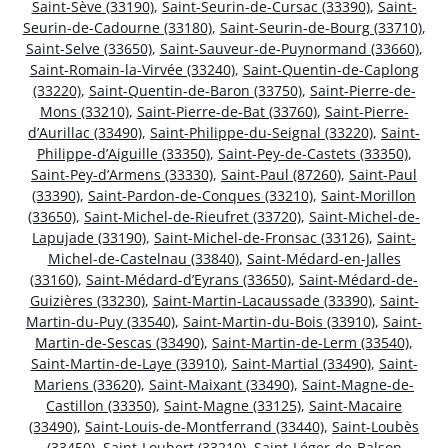
Saint-Sève (33190)
,
Saint-Seurin-de-Cursac (33390)
,
Saint-
Seurin-de-Cadourne (33180)
,
Saint-Seurin-de-Bourg (33710)
,
Saint-Selve (33650)
,
Saint-Sauveur-de-Puynormand (33660)
,
Saint-Romain-la-Virvée (33240)
,
Saint-Quentin-de-Caplong
(33220)
,
Saint-Quentin-de-Baron (33750)
,
Saint-Pierre-de-
Mons (33210)
,
Saint-Pierre-de-Bat (33760)
,
Saint-Pierre-
d’Aurillac (33490)
,
Saint-Philippe-du-Seignal (33220)
,
Saint-
Philippe-d’Aiguille (33350)
,
Saint-Pey-de-Castets (33350)
,
Saint-Pey-d’Armens (33330)
,
Saint-Paul (87260)
,
Saint-Paul
(33390)
,
Saint-Pardon-de-Conques (33210)
,
Saint-Morillon
(33650)
,
Saint-Michel-de-Rieufret (33720)
,
Saint-Michel-de-
Lapujade (33190)
,
Saint-Michel-de-Fronsac (33126)
,
Saint-
Michel-de-Castelnau (33840)
,
Saint-Médard-en-Jalles
(33160)
,
Saint-Médard-d’Eyrans (33650)
,
Saint-Médard-de-
Guizières (33230)
,
Saint-Martin-Lacaussade (33390)
,
Saint-
Martin-du-Puy (33540)
,
Saint-Martin-du-Bois (33910)
,
Saint-
Martin-de-Sescas (33490)
,
Saint-Martin-de-Lerm (33540)
,
Saint-Martin-de-Laye (33910)
,
Saint-Martial (33490)
,
Saint-
Mariens (33620)
,
Saint-Maixant (33490)
,
Saint-Magne-de-
Castillon (33350)
,
Saint-Magne (33125)
,
Saint-Macaire
(33490)
,
Saint-Louis-de-Montferrand (33440)
,
Saint-Loubès
(33450)
,
Saint-Loubert (33210)
,
Saint-Léger-de-Balson