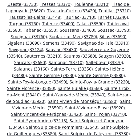
Uzeste (33730)
,
Tresses (33370)
,
Toulenne (33210)
,
Tizac-de-
Lapouyade (33620)
,
Tizac-de-Curton (33420)
,
Teuillac (33710)
,
Taussat-les-Bains (33148)
,
Tauriac (33710)
,
Tarnès (33240)
,
Targon (33760)
,
Talence (33400)
,
Talais (33590)
,
Taillecavat
(33580)
,
Tabanac (33550)
,
Soussans (33460)
,
Soussac (33790)
,
Soulignac (33760)
,
Soulac-sur-Mer (33780)
,
Sillas (33690)
,
Sigalens (33690)
,
Semens (33490)
,
Savignac-de-l’Isle (33910)
,
Savignac (33124)
,
Sauviac (33430)
,
Sauveterre-de-Guyenne
(33540)
,
Sauternes (33210)
,
Saumos (33680)
,
Saugon (33920)
,
Saucats (33650)
,
Samonac (33710)
,
Sallebœuf (33370)
,
Salaunes (33160)
,
Sainte-Terre (33350)
,
Sainte-Hélène
(33480)
,
Sainte-Gemme (79330)
,
Sainte-Gemme (33580)
,
Sainte-Foy-la-Longue (33490)
,
Sainte-Foy-la-Grande (33220)
,
Sainte-Florence (33350)
,
Sainte-Eulalie (33560)
,
Sainte-Croix-
du-Mont (33410)
,
Saint-Yzans-de-Médoc (33340)
,
Saint-Yzan-
de-Soudiac (33920)
,
Saint-Vivien-de-Monségur (33580)
,
Saint-
Vivien-de-Médoc (33590)
,
Saint-Vivien-de-Blaye (33920)
,
Saint-Vincent-de-Pertignas (33420)
,
Saint-Trojan (33710)
,
Saint-Symphorien (33113)
,
Saint-Sulpice-et-Cameyrac
(33450)
,
Saint-Sulpice-de-Pommiers (33540)
,
Saint-Sulpice-
de-Guilleragues (33580)
,
Saint-Sulpice-de-Faleyrens (33330)
,