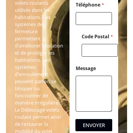
volets roulants
Téléphone
*
utilisés dans les
habitations. Ces
systèmes de
fermeture
Code Postal
*
permettent
d’améliorer l’isolation
et de protéger les
habitations. Les
systèmes
Message
d’enroulement
peuvent parfois se
bloquer ou
fonctionner de
manière irrégulière.
Le Déblocage volets
roulant permet ainsi
de restaurer la
ENVOYER
mobilité du volet