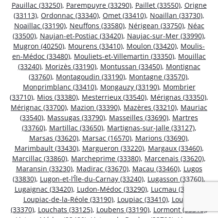
Pauillac (33250)
,
Parempuyre (33290)
,
Paillet (33550)
,
Origne
(33113)
,
Ordonnac (33340)
,
Omet (33410)
,
Noaillan (33730)
,
Noaillac (33190)
,
Neuffons (33580)
,
Nérigean (33750)
,
Néac
(33500)
,
Naujan-et-Postiac (33420)
,
Naujac-sur-Mer (33990)
,
Mugron (40250)
,
Mourens (33410)
,
Moulon (33420)
,
Moulis-
en-Médoc (33480)
,
Mouliets-et-Villemartin (33350)
,
Mouillac
(33240)
,
Morizès (33190)
,
Montussan (33450)
,
Montignac
(33760)
,
Montagoudin (33190)
,
Montagne (33570)
,
Monprimblanc (33410)
,
Mongauzy (33190)
,
Mombrier
(33710)
,
Mios (33380)
,
Mesterrieux (33540)
,
Mérignas (33350)
,
Mérignac (33700)
,
Mazion (33390)
,
Mazères (33210)
,
Mauriac
(33540)
,
Massugas (33790)
,
Masseilles (33690)
,
Martres
(33760)
,
Martillac (33650)
,
Martignas-sur-Jalle (33127)
,
Marsas (33620)
,
Marsac (16570)
,
Marions (33690)
,
Marimbault (33430)
,
Margueron (33220)
,
Margaux (33460)
,
Marcillac (33860)
,
Marcheprime (33380)
,
Marcenais (33620)
,
Maransin (33230)
,
Madirac (33670)
,
Macau (33460)
,
Lugos
(33830)
,
Lugon-et-l’Île-du-Carnay (33240)
,
Lugasson (33760)
,
Lugaignac (33420)
,
Ludon-Médoc (33290)
,
Lucmau (33840)
,
Loupiac-de-la-Réole (33190)
,
Loupiac (33410)
,
Loupes
(33370)
,
Louchats (33125)
,
Loubens (33190)
,
Lormont (33310)
,