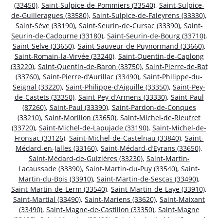
(33450)
,
Saint-Sulpice-de-Pommiers (33540)
,
Saint-Sulpice-
de-Guilleragues (33580)
,
Saint-Sulpice-de-Faleyrens (33330)
,
Saint-Sève (33190)
,
Saint-Seurin-de-Cursac (33390)
,
Saint-
Seurin-de-Cadourne (33180)
,
Saint-Seurin-de-Bourg (33710)
,
Saint-Selve (33650)
,
Saint-Sauveur-de-Puynormand (33660)
,
Saint-Romain-la-Virvée (33240)
,
Saint-Quentin-de-Caplong
(33220)
,
Saint-Quentin-de-Baron (33750)
,
Saint-Pierre-de-Bat
(33760)
,
Saint-Pierre-d’Aurillac (33490)
,
Saint-Philippe-du-
Seignal (33220)
,
Saint-Philippe-d’Aiguille (33350)
,
Saint-Pey-
de-Castets (33350)
,
Saint-Pey-d’Armens (33330)
,
Saint-Paul
(87260)
,
Saint-Paul (33390)
,
Saint-Pardon-de-Conques
(33210)
,
Saint-Morillon (33650)
,
Saint-Michel-de-Rieufret
(33720)
,
Saint-Michel-de-Lapujade (33190)
,
Saint-Michel-de-
Fronsac (33126)
,
Saint-Michel-de-Castelnau (33840)
,
Saint-
Médard-en-Jalles (33160)
,
Saint-Médard-d’Eyrans (33650)
,
Saint-Médard-de-Guizières (33230)
,
Saint-Martin-
Lacaussade (33390)
,
Saint-Martin-du-Puy (33540)
,
Saint-
Martin-du-Bois (33910)
,
Saint-Martin-de-Sescas (33490)
,
Saint-Martin-de-Lerm (33540)
,
Saint-Martin-de-Laye (33910)
,
Saint-Martial (33490)
,
Saint-Mariens (33620)
,
Saint-Maixant
(33490)
,
Saint-Magne-de-Castillon (33350)
,
Saint-Magne