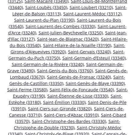
(33125)
,
Saint-Macaire (33490)
,
Saint-Louis-de-Montferrand
(33440)
,
Saint-Loubès (33450)
,
Saint-Loubert (33210)
,
Saint-
Léger-de-Balson (33113)
,
Saint-Laurent-Médoc (33112)
,
Saint-Laurent-du-Plan (33190)
,
Saint-Laurent-du-Bois
(33540)
,
Saint-Laurent-des-Combes (33330)
,
Saint-Laurent-
d’Arce (33240)
,
Saint-Julien-Beychevelle (33250)
,
Saint-Jean-
d’Illac (33127)
,
Saint-Jean-de-Blaignac (33420)
,
Saint-Hilaire-
du-Bois (33540)
,
Saint-Hilaire-de-la-Noaille (33190)
,
Saint-
Girons-d’Aiguevives (33920)
,
Saint-Gervais (33240)
,
Saint-
Germain-du-Puch (33750)
,
Saint-Germain-d’Esteuil (33340)
,
Saint-Germain-de-la-Rivière (33240)
,
Saint-Germain-de-
Grave (33490)
,
Saint-Genis-du-Bois (33760)
,
Saint-Genès-de-
Lombaud (33670)
,
Saint-Genès-de-Fronsac (33240)
,
Saint-
Genès-de-Castillon (33350)
,
Saint-Genès-de-Blaye (33390)
,
Saint-Ferme (33580)
,
Saint-Félix-de-Foncaude (33540)
,
Saint-
Exupéry (33190)
,
Saint-Étienne-de-Lisse (33330)
,
Saint-
Estèphe (33180)
,
Saint-Émilion (33330)
,
Saint-Denis-de-Pile
(33910)
,
Saint-Ciers-sur-Gironde (33820)
,
Saint-Ciers-de-
Canesse (33710)
,
Saint-Ciers-d’Abzac (33910)
,
Saint-Cibard
(33570)
,
Saint-Christophe-des-Bardes (33330)
,
Saint-
Christophe-de-Double (33230)
,
Saint-Christoly-Médoc
(33340)
,
Saint-Christoly-de-Blaye (33920)
,
Saint-Caprais-de-