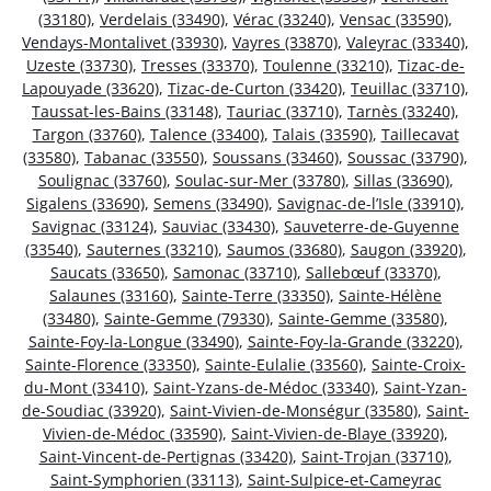
(33180)
,
Verdelais (33490)
,
Vérac (33240)
,
Vensac (33590)
,
Vendays-Montalivet (33930)
,
Vayres (33870)
,
Valeyrac (33340)
,
Uzeste (33730)
,
Tresses (33370)
,
Toulenne (33210)
,
Tizac-de-
Lapouyade (33620)
,
Tizac-de-Curton (33420)
,
Teuillac (33710)
,
Taussat-les-Bains (33148)
,
Tauriac (33710)
,
Tarnès (33240)
,
Targon (33760)
,
Talence (33400)
,
Talais (33590)
,
Taillecavat
(33580)
,
Tabanac (33550)
,
Soussans (33460)
,
Soussac (33790)
,
Soulignac (33760)
,
Soulac-sur-Mer (33780)
,
Sillas (33690)
,
Sigalens (33690)
,
Semens (33490)
,
Savignac-de-l’Isle (33910)
,
Savignac (33124)
,
Sauviac (33430)
,
Sauveterre-de-Guyenne
(33540)
,
Sauternes (33210)
,
Saumos (33680)
,
Saugon (33920)
,
Saucats (33650)
,
Samonac (33710)
,
Sallebœuf (33370)
,
Salaunes (33160)
,
Sainte-Terre (33350)
,
Sainte-Hélène
(33480)
,
Sainte-Gemme (79330)
,
Sainte-Gemme (33580)
,
Sainte-Foy-la-Longue (33490)
,
Sainte-Foy-la-Grande (33220)
,
Sainte-Florence (33350)
,
Sainte-Eulalie (33560)
,
Sainte-Croix-
du-Mont (33410)
,
Saint-Yzans-de-Médoc (33340)
,
Saint-Yzan-
de-Soudiac (33920)
,
Saint-Vivien-de-Monségur (33580)
,
Saint-
Vivien-de-Médoc (33590)
,
Saint-Vivien-de-Blaye (33920)
,
Saint-Vincent-de-Pertignas (33420)
,
Saint-Trojan (33710)
,
Saint-Symphorien (33113)
,
Saint-Sulpice-et-Cameyrac