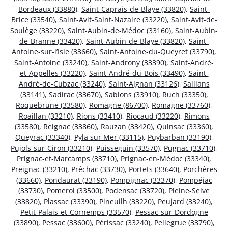
Bordeaux (33880)
,
Saint-Caprais-de-Blaye (33820)
,
Saint-
Brice (33540)
,
Saint-Avit-Saint-Nazaire (33220)
,
Saint-Avit-de-
Soulège (33220)
,
Saint-Aubin-de-Médoc (33160)
,
Saint-Aubin-
de-Branne (33420)
,
Saint-Aubin-de-Blaye (33820)
,
Saint-
Antoine-sur-l’Isle (33660)
,
Saint-Antoine-du-Queyret (33790)
,
Saint-Antoine (33240)
,
Saint-Androny (33390)
,
Saint-André-
et-Appelles (33220)
,
Saint-André-du-Bois (33490)
,
Saint-
André-de-Cubzac (33240)
,
Saint-Aignan (33126)
,
Saillans
(33141)
,
Sadirac (33670)
,
Sablons (33910)
,
Ruch (33350)
,
Roquebrune (33580)
,
Romagne (86700)
,
Romagne (33760)
,
Roaillan (33210)
,
Rions (33410)
,
Riocaud (33220)
,
Rimons
(33580)
,
Reignac (33860)
,
Rauzan (33420)
,
Quinsac (33360)
,
Queyrac (33340)
,
Pyla sur Mer (33115)
,
Puybarban (33190)
,
Pujols-sur-Ciron (33210)
,
Puisseguin (33570)
,
Pugnac (33710)
,
Prignac-et-Marcamps (33710)
,
Prignac-en-Médoc (33340)
,
Preignac (33210)
,
Préchac (33730)
,
Portets (33640)
,
Porchères
(33660)
,
Pondaurat (33190)
,
Pompignac (33370)
,
Pompéjac
(33730)
,
Pomerol (33500)
,
Podensac (33720)
,
Pleine-Selve
(33820)
,
Plassac (33390)
,
Pineuilh (33220)
,
Peujard (33240)
,
Petit-Palais-et-Cornemps (33570)
,
Pessac-sur-Dordogne
(33890)
,
Pessac (33600)
,
Périssac (33240)
,
Pellegrue (33790)
,