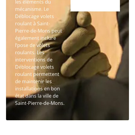
les éléments du
mécanisme. Le
Déblocage volets
roulant à Saint-
Pierre-de-Mons peut
également inclure
l’pose de volets
roulants. Les
interventions de
Déblocage volets
roulant permettent
de maintenir les
installations en bon
état dans la ville de
Saint-Pierre-de-Mons.