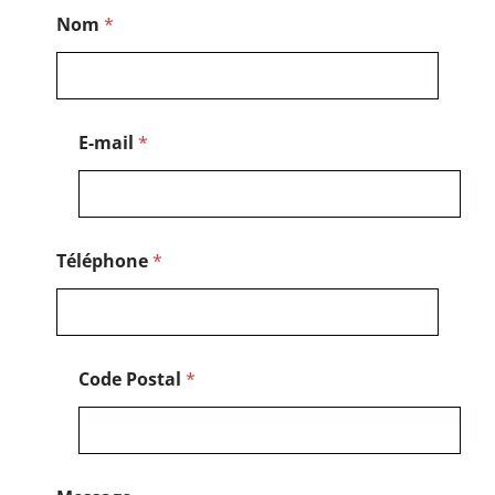
*
Nom
*
*
P
o
s
t
a
E-mail
*
l
Téléphone
*
Code Postal
*