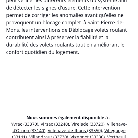
peut vérifier les différents éléments du système afin
de détecter les signes d’usure. Cette intervention
permet de corriger les anomalies avant qu’elles ne
provoquent un blocage complet. à Saint-Pierre-de-
Mons, les interventions de Déblocage volets roulant
contribuent ainsi à préserver la fiabilité et la
durabilité des volets roulants tout en améliorant le
confort quotidien du logement.
Nous sommes également disponible à
:
Yvrac (33370)
,
Virsac (33240)
,
Virelade (33720)
,
Villenave-
d’Ornon (33140)
,
Villenave-de-Rions (33550)
,
Villegouge
(33141)
,
Villandraut (33730)
,
Vignonet (33330)
,
Vertheuil