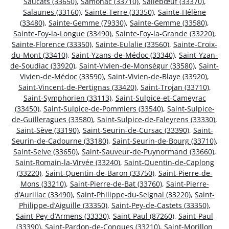
Saucats (33650)
,
Samonac (33710)
,
Sallebœuf (33370)
,
Salaunes (33160)
,
Sainte-Terre (33350)
,
Sainte-Hélène
(33480)
,
Sainte-Gemme (79330)
,
Sainte-Gemme (33580)
,
Sainte-Foy-la-Longue (33490)
,
Sainte-Foy-la-Grande (33220)
,
Sainte-Florence (33350)
,
Sainte-Eulalie (33560)
,
Sainte-Croix-
du-Mont (33410)
,
Saint-Yzans-de-Médoc (33340)
,
Saint-Yzan-
de-Soudiac (33920)
,
Saint-Vivien-de-Monségur (33580)
,
Saint-
Vivien-de-Médoc (33590)
,
Saint-Vivien-de-Blaye (33920)
,
Saint-Vincent-de-Pertignas (33420)
,
Saint-Trojan (33710)
,
Saint-Symphorien (33113)
,
Saint-Sulpice-et-Cameyrac
(33450)
,
Saint-Sulpice-de-Pommiers (33540)
,
Saint-Sulpice-
de-Guilleragues (33580)
,
Saint-Sulpice-de-Faleyrens (33330)
,
Saint-Sève (33190)
,
Saint-Seurin-de-Cursac (33390)
,
Saint-
Seurin-de-Cadourne (33180)
,
Saint-Seurin-de-Bourg (33710)
,
Saint-Selve (33650)
,
Saint-Sauveur-de-Puynormand (33660)
,
Saint-Romain-la-Virvée (33240)
,
Saint-Quentin-de-Caplong
(33220)
,
Saint-Quentin-de-Baron (33750)
,
Saint-Pierre-de-
Mons (33210)
,
Saint-Pierre-de-Bat (33760)
,
Saint-Pierre-
d’Aurillac (33490)
,
Saint-Philippe-du-Seignal (33220)
,
Saint-
Philippe-d’Aiguille (33350)
,
Saint-Pey-de-Castets (33350)
,
Saint-Pey-d’Armens (33330)
,
Saint-Paul (87260)
,
Saint-Paul
(33390)
,
Saint-Pardon-de-Conques (33210)
,
Saint-Morillon