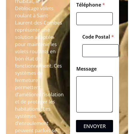
l’habitat, le
Téléphone
*
Déblocage volets
roulant à Saint-
Laurent-des-Combes
représente une
Code Postal
*
solution adaptée
pour maintenir les
volets roulants en
bon état de
fonctionnement. Ces
Message
systèmes de
fermeture
permettent
d’améliorer l’isolation
et de protéger les
habitations. Les
systèmes
d’enroulement
ENVOYER
peuvent parfois se