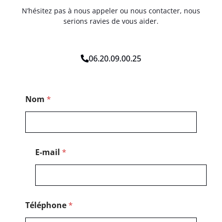
N’hésitez pas à nous appeler ou nous contacter, nous
serions ravies de vous aider.
06.20.09.00.25
*
Nom
*
M
e
s
s
a
g
E-mail
*
e
T
é
l
é
p
Téléphone
*
h