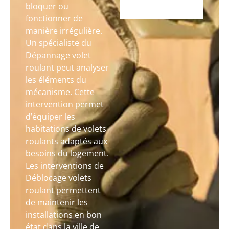
bloquer ou
fonctionner de
manière irrégulière.
Un spécialiste du
Dépannage volet
roulant peut analyser
les éléments du
mécanisme. Cette
intervention permet
d’équiper les
habitations de volets
roulants adaptés aux
besoins du logement.
Les interventions de
Déblocage volets
roulant permettent
de maintenir les
installations en bon
état dans la ville de