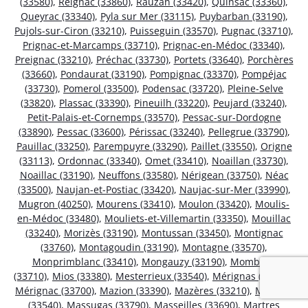
(33580)
,
Reignac (33860)
,
Rauzan (33420)
,
Quinsac (33360)
,
Queyrac (33340)
,
Pyla sur Mer (33115)
,
Puybarban (33190)
,
Pujols-sur-Ciron (33210)
,
Puisseguin (33570)
,
Pugnac (33710)
,
Prignac-et-Marcamps (33710)
,
Prignac-en-Médoc (33340)
,
Preignac (33210)
,
Préchac (33730)
,
Portets (33640)
,
Porchères
(33660)
,
Pondaurat (33190)
,
Pompignac (33370)
,
Pompéjac
(33730)
,
Pomerol (33500)
,
Podensac (33720)
,
Pleine-Selve
(33820)
,
Plassac (33390)
,
Pineuilh (33220)
,
Peujard (33240)
,
Petit-Palais-et-Cornemps (33570)
,
Pessac-sur-Dordogne
(33890)
,
Pessac (33600)
,
Périssac (33240)
,
Pellegrue (33790)
,
Pauillac (33250)
,
Parempuyre (33290)
,
Paillet (33550)
,
Origne
(33113)
,
Ordonnac (33340)
,
Omet (33410)
,
Noaillan (33730)
,
Noaillac (33190)
,
Neuffons (33580)
,
Nérigean (33750)
,
Néac
(33500)
,
Naujan-et-Postiac (33420)
,
Naujac-sur-Mer (33990)
,
Mugron (40250)
,
Mourens (33410)
,
Moulon (33420)
,
Moulis-
en-Médoc (33480)
,
Mouliets-et-Villemartin (33350)
,
Mouillac
(33240)
,
Morizès (33190)
,
Montussan (33450)
,
Montignac
(33760)
,
Montagoudin (33190)
,
Montagne (33570)
,
Monprimblanc (33410)
,
Mongauzy (33190)
,
Mombrier
(33710)
,
Mios (33380)
,
Mesterrieux (33540)
,
Mérignas (33350)
,
Mérignac (33700)
,
Mazion (33390)
,
Mazères (33210)
,
Mauriac
(33540)
,
Massugas (33790)
,
Masseilles (33690)
,
Martres