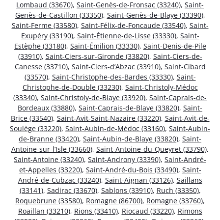
Lombaud (33670)
,
Saint-Genès-de-Fronsac (33240)
,
Saint-
Genès-de-Castillon (33350)
,
Saint-Genès-de-Blaye (33390)
,
Saint-Ferme (33580)
,
Saint-Félix-de-Foncaude (33540)
,
Saint-
Exupéry (33190)
,
Saint-Étienne-de-Lisse (33330)
,
Saint-
Estèphe (33180)
,
Saint-Émilion (33330)
,
Saint-Denis-de-Pile
(33910)
,
Saint-Ciers-sur-Gironde (33820)
,
Saint-Ciers-de-
Canesse (33710)
,
Saint-Ciers-d’Abzac (33910)
,
Saint-Cibard
(33570)
,
Saint-Christophe-des-Bardes (33330)
,
Saint-
Christophe-de-Double (33230)
,
Saint-Christoly-Médoc
(33340)
,
Saint-Christoly-de-Blaye (33920)
,
Saint-Caprais-de-
Bordeaux (33880)
,
Saint-Caprais-de-Blaye (33820)
,
Saint-
Brice (33540)
,
Saint-Avit-Saint-Nazaire (33220)
,
Saint-Avit-de-
Soulège (33220)
,
Saint-Aubin-de-Médoc (33160)
,
Saint-Aubin-
de-Branne (33420)
,
Saint-Aubin-de-Blaye (33820)
,
Saint-
Antoine-sur-l’Isle (33660)
,
Saint-Antoine-du-Queyret (33790)
,
Saint-Antoine (33240)
,
Saint-Androny (33390)
,
Saint-André-
et-Appelles (33220)
,
Saint-André-du-Bois (33490)
,
Saint-
André-de-Cubzac (33240)
,
Saint-Aignan (33126)
,
Saillans
(33141)
,
Sadirac (33670)
,
Sablons (33910)
,
Ruch (33350)
,
Roquebrune (33580)
,
Romagne (86700)
,
Romagne (33760)
,
Roaillan (33210)
,
Rions (33410)
,
Riocaud (33220)
,
Rimons