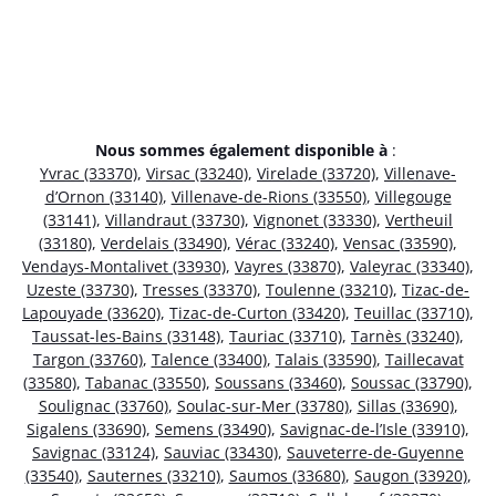
Nous sommes également disponible à
:
Yvrac (33370)
,
Virsac (33240)
,
Virelade (33720)
,
Villenave-
d’Ornon (33140)
,
Villenave-de-Rions (33550)
,
Villegouge
(33141)
,
Villandraut (33730)
,
Vignonet (33330)
,
Vertheuil
(33180)
,
Verdelais (33490)
,
Vérac (33240)
,
Vensac (33590)
,
Vendays-Montalivet (33930)
,
Vayres (33870)
,
Valeyrac (33340)
,
Uzeste (33730)
,
Tresses (33370)
,
Toulenne (33210)
,
Tizac-de-
Lapouyade (33620)
,
Tizac-de-Curton (33420)
,
Teuillac (33710)
,
Taussat-les-Bains (33148)
,
Tauriac (33710)
,
Tarnès (33240)
,
Targon (33760)
,
Talence (33400)
,
Talais (33590)
,
Taillecavat
(33580)
,
Tabanac (33550)
,
Soussans (33460)
,
Soussac (33790)
,
Soulignac (33760)
,
Soulac-sur-Mer (33780)
,
Sillas (33690)
,
Sigalens (33690)
,
Semens (33490)
,
Savignac-de-l’Isle (33910)
,
Savignac (33124)
,
Sauviac (33430)
,
Sauveterre-de-Guyenne
(33540)
,
Sauternes (33210)
,
Saumos (33680)
,
Saugon (33920)
,