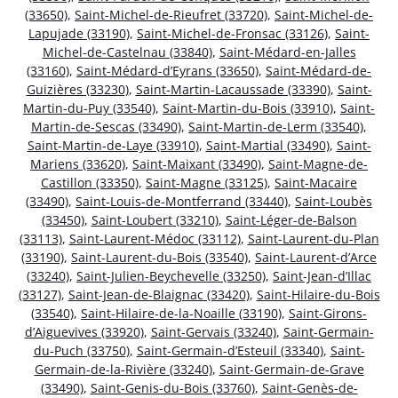
(33650)
,
Saint-Michel-de-Rieufret (33720)
,
Saint-Michel-de-
Lapujade (33190)
,
Saint-Michel-de-Fronsac (33126)
,
Saint-
Michel-de-Castelnau (33840)
,
Saint-Médard-en-Jalles
(33160)
,
Saint-Médard-d’Eyrans (33650)
,
Saint-Médard-de-
Guizières (33230)
,
Saint-Martin-Lacaussade (33390)
,
Saint-
Martin-du-Puy (33540)
,
Saint-Martin-du-Bois (33910)
,
Saint-
Martin-de-Sescas (33490)
,
Saint-Martin-de-Lerm (33540)
,
Saint-Martin-de-Laye (33910)
,
Saint-Martial (33490)
,
Saint-
Mariens (33620)
,
Saint-Maixant (33490)
,
Saint-Magne-de-
Castillon (33350)
,
Saint-Magne (33125)
,
Saint-Macaire
(33490)
,
Saint-Louis-de-Montferrand (33440)
,
Saint-Loubès
(33450)
,
Saint-Loubert (33210)
,
Saint-Léger-de-Balson
(33113)
,
Saint-Laurent-Médoc (33112)
,
Saint-Laurent-du-Plan
(33190)
,
Saint-Laurent-du-Bois (33540)
,
Saint-Laurent-d’Arce
(33240)
,
Saint-Julien-Beychevelle (33250)
,
Saint-Jean-d’Illac
(33127)
,
Saint-Jean-de-Blaignac (33420)
,
Saint-Hilaire-du-Bois
(33540)
,
Saint-Hilaire-de-la-Noaille (33190)
,
Saint-Girons-
d’Aiguevives (33920)
,
Saint-Gervais (33240)
,
Saint-Germain-
du-Puch (33750)
,
Saint-Germain-d’Esteuil (33340)
,
Saint-
Germain-de-la-Rivière (33240)
,
Saint-Germain-de-Grave
(33490)
,
Saint-Genis-du-Bois (33760)
,
Saint-Genès-de-