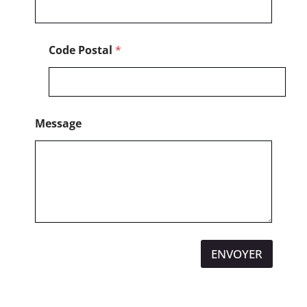
o
n
e
Code Postal
*
Message
ENVOYER