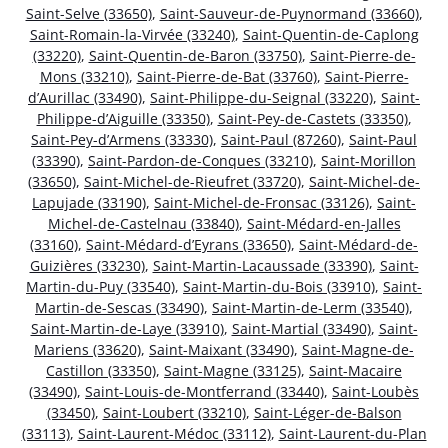
Saint-Selve (33650)
,
Saint-Sauveur-de-Puynormand (33660)
,
Saint-Romain-la-Virvée (33240)
,
Saint-Quentin-de-Caplong
(33220)
,
Saint-Quentin-de-Baron (33750)
,
Saint-Pierre-de-
Mons (33210)
,
Saint-Pierre-de-Bat (33760)
,
Saint-Pierre-
d’Aurillac (33490)
,
Saint-Philippe-du-Seignal (33220)
,
Saint-
Philippe-d’Aiguille (33350)
,
Saint-Pey-de-Castets (33350)
,
Saint-Pey-d’Armens (33330)
,
Saint-Paul (87260)
,
Saint-Paul
(33390)
,
Saint-Pardon-de-Conques (33210)
,
Saint-Morillon
(33650)
,
Saint-Michel-de-Rieufret (33720)
,
Saint-Michel-de-
Lapujade (33190)
,
Saint-Michel-de-Fronsac (33126)
,
Saint-
Michel-de-Castelnau (33840)
,
Saint-Médard-en-Jalles
(33160)
,
Saint-Médard-d’Eyrans (33650)
,
Saint-Médard-de-
Guizières (33230)
,
Saint-Martin-Lacaussade (33390)
,
Saint-
Martin-du-Puy (33540)
,
Saint-Martin-du-Bois (33910)
,
Saint-
Martin-de-Sescas (33490)
,
Saint-Martin-de-Lerm (33540)
,
Saint-Martin-de-Laye (33910)
,
Saint-Martial (33490)
,
Saint-
Mariens (33620)
,
Saint-Maixant (33490)
,
Saint-Magne-de-
Castillon (33350)
,
Saint-Magne (33125)
,
Saint-Macaire
(33490)
,
Saint-Louis-de-Montferrand (33440)
,
Saint-Loubès
(33450)
,
Saint-Loubert (33210)
,
Saint-Léger-de-Balson
(33113)
,
Saint-Laurent-Médoc (33112)
,
Saint-Laurent-du-Plan