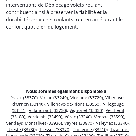
interventions de Déblocage volets roulant
contribuent ainsi à préserver la fiabilité et la
durabilité des volets roulants tout en améliorant le
confort quotidien du logement.
Nous sommes également disponible à
:
Yvrac (33370)
,
Virsac (33240)
,
Virelade (33720)
,
Villenave-
d’Ornon (33140)
,
Villenave-de-Rions (33550)
,
Villegouge
(33141)
,
Villandraut (33730)
,
Vignonet (33330)
,
Vertheuil
(33180)
,
Verdelais (33490)
,
Vérac (33240)
,
Vensac (33590)
,
Vendays-Montalivet (33930)
,
Vayres (33870)
,
Valeyrac (33340)
,
Uzeste (33730)
,
Tresses (33370)
,
Toulenne (33210)
,
Tizac-de-
Lapouyade (33620)
,
Tizac-de-Curton (33420)
,
Teuillac (33710)
,