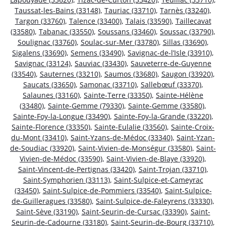
Taussat-les-Bains (33148)
,
Tauriac (33710)
,
Tarnès (33240)
,
Targon (33760)
,
Talence (33400)
,
Talais (33590)
,
Taillecavat
(33580)
,
Tabanac (33550)
,
Soussans (33460)
,
Soussac (33790)
,
Soulignac (33760)
,
Soulac-sur-Mer (33780)
,
Sillas (33690)
,
Sigalens (33690)
,
Semens (33490)
,
Savignac-de-l’Isle (33910)
,
Savignac (33124)
,
Sauviac (33430)
,
Sauveterre-de-Guyenne
(33540)
,
Sauternes (33210)
,
Saumos (33680)
,
Saugon (33920)
,
Saucats (33650)
,
Samonac (33710)
,
Sallebœuf (33370)
,
Salaunes (33160)
,
Sainte-Terre (33350)
,
Sainte-Hélène
(33480)
,
Sainte-Gemme (79330)
,
Sainte-Gemme (33580)
,
Sainte-Foy-la-Longue (33490)
,
Sainte-Foy-la-Grande (33220)
,
Sainte-Florence (33350)
,
Sainte-Eulalie (33560)
,
Sainte-Croix-
du-Mont (33410)
,
Saint-Yzans-de-Médoc (33340)
,
Saint-Yzan-
de-Soudiac (33920)
,
Saint-Vivien-de-Monségur (33580)
,
Saint-
Vivien-de-Médoc (33590)
,
Saint-Vivien-de-Blaye (33920)
,
Saint-Vincent-de-Pertignas (33420)
,
Saint-Trojan (33710)
,
Saint-Symphorien (33113)
,
Saint-Sulpice-et-Cameyrac
(33450)
,
Saint-Sulpice-de-Pommiers (33540)
,
Saint-Sulpice-
de-Guilleragues (33580)
,
Saint-Sulpice-de-Faleyrens (33330)
,
Saint-Sève (33190)
,
Saint-Seurin-de-Cursac (33390)
,
Saint-
Seurin-de-Cadourne (33180)
,
Saint-Seurin-de-Bourg (33710)
,