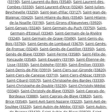
(33190)
,
Saint-Laurent-du-Bois (33540)
,
Saint-Laurent-des-
Combes (33330)
,
Saint-Laurent-d’Arce (33240)
,
Saint-Julien-
Beychevelle (33250)
,
Saint-Jean-d’Illac (33127)
,
Saint-Jean-de-
Blaignac (33420)
,
Saint-Hilaire-du-Bois (33540)
,
Saint-Hilaire-
de-la-Noaille (33190)
,
Saint-Girons-d’Aiguevives (33920)
,
Saint-Gervais (33240)
,
Saint-Germain-du-Puch (33750)
,
Saint-
Germain-d’Esteuil (33340)
,
Saint-Germain-de-la-Rivière
(33240)
,
Saint-Germain-de-Grave (33490)
,
Saint-Genis-du-
Bois (33760)
,
Saint-Genès-de-Lombaud (33670)
,
Saint-Genès-
de-Fronsac (33240)
,
Saint-Genès-de-Castillon (33350)
,
Saint-
Genès-de-Blaye (33390)
,
Saint-Ferme (33580)
,
Saint-Félix-de-
Foncaude (33540)
,
Saint-Exupéry (33190)
,
Saint-Étienne-de-
Lisse (33330)
,
Saint-Estèphe (33180)
,
Saint-Émilion (33330)
,
Saint-Denis-de-Pile (33910)
,
Saint-Ciers-sur-Gironde (33820)
,
Saint-Ciers-de-Canesse (33710)
,
Saint-Ciers-d’Abzac (33910)
,
Saint-Cibard (33570)
,
Saint-Christophe-des-Bardes (33330)
,
Saint-Christophe-de-Double (33230)
,
Saint-Christoly-Médoc
(33340)
,
Saint-Christoly-de-Blaye (33920)
,
Saint-Caprais-de-
Bordeaux (33880)
,
Saint-Caprais-de-Blaye (33820)
,
Saint-
Brice (33540)
,
Saint-Avit-Saint-Nazaire (33220)
,
Saint-Avit-de-
Soulège (33220)
,
Saint-Aubin-de-Médoc (33160)
,
Saint-Aubin-
de-Branne (33420)
,
Saint-Aubin-de-Blaye (33820)
,
Saint-