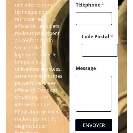
une intervention
Téléphone
*
technique pour
retrouver leur
efficacité. Les volets
roulants participent
Code Postal
*
au confort et à la
sécurité des
logements. Avec le
temps et les
Message
utilisations répétées,
certains mécanismes
peuvent perdre en
efficacité. Dans ces
situations, une
intervention de
Réparation de volet
roulant permet de
ENVOYER
diagnostiquer