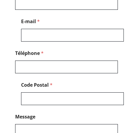
e
*
P
o
E-mail
*
s
t
a
l
Téléphone
*
Code Postal
*
Message