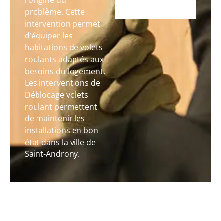
l’origine du
problème. Cette
intervention permet
d’équiper les
habitations de volets
roulants adaptés aux
besoins du logement.
Les interventions de
Déblocage volets
roulant permettent
de maintenir les
installations en bon
état dans la ville de
Saint-Androny.