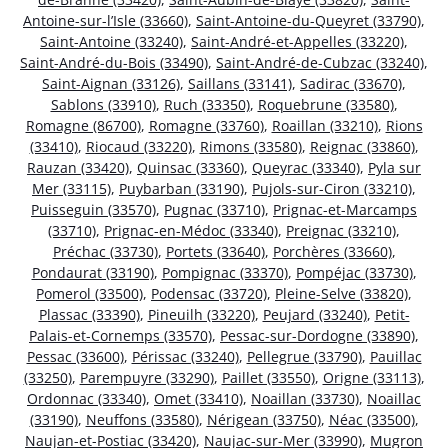
Antoine-sur-l’Isle (33660)
,
Saint-Antoine-du-Queyret (33790)
,
Saint-Antoine (33240)
,
Saint-André-et-Appelles (33220)
,
Saint-André-du-Bois (33490)
,
Saint-André-de-Cubzac (33240)
,
Saint-Aignan (33126)
,
Saillans (33141)
,
Sadirac (33670)
,
Sablons (33910)
,
Ruch (33350)
,
Roquebrune (33580)
,
Romagne (86700)
,
Romagne (33760)
,
Roaillan (33210)
,
Rions
(33410)
,
Riocaud (33220)
,
Rimons (33580)
,
Reignac (33860)
,
Rauzan (33420)
,
Quinsac (33360)
,
Queyrac (33340)
,
Pyla sur
Mer (33115)
,
Puybarban (33190)
,
Pujols-sur-Ciron (33210)
,
Puisseguin (33570)
,
Pugnac (33710)
,
Prignac-et-Marcamps
(33710)
,
Prignac-en-Médoc (33340)
,
Preignac (33210)
,
Préchac (33730)
,
Portets (33640)
,
Porchères (33660)
,
Pondaurat (33190)
,
Pompignac (33370)
,
Pompéjac (33730)
,
Pomerol (33500)
,
Podensac (33720)
,
Pleine-Selve (33820)
,
Plassac (33390)
,
Pineuilh (33220)
,
Peujard (33240)
,
Petit-
Palais-et-Cornemps (33570)
,
Pessac-sur-Dordogne (33890)
,
Pessac (33600)
,
Périssac (33240)
,
Pellegrue (33790)
,
Pauillac
(33250)
,
Parempuyre (33290)
,
Paillet (33550)
,
Origne (33113)
,
Ordonnac (33340)
,
Omet (33410)
,
Noaillan (33730)
,
Noaillac
(33190)
,
Neuffons (33580)
,
Nérigean (33750)
,
Néac (33500)
,
Naujan-et-Postiac (33420)
,
Naujac-sur-Mer (33990)
,
Mugron