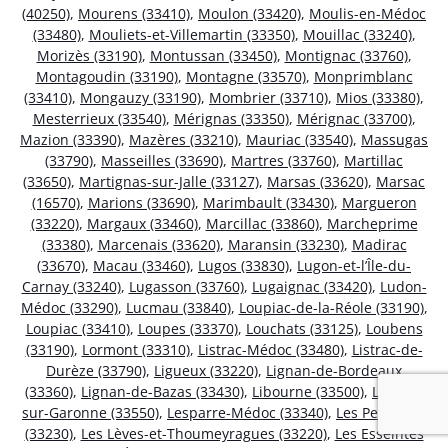
(40250)
,
Mourens (33410)
,
Moulon (33420)
,
Moulis-en-Médoc
(33480)
,
Mouliets-et-Villemartin (33350)
,
Mouillac (33240)
,
Morizès (33190)
,
Montussan (33450)
,
Montignac (33760)
,
Montagoudin (33190)
,
Montagne (33570)
,
Monprimblanc
(33410)
,
Mongauzy (33190)
,
Mombrier (33710)
,
Mios (33380)
,
Mesterrieux (33540)
,
Mérignas (33350)
,
Mérignac (33700)
,
Mazion (33390)
,
Mazères (33210)
,
Mauriac (33540)
,
Massugas
(33790)
,
Masseilles (33690)
,
Martres (33760)
,
Martillac
(33650)
,
Martignas-sur-Jalle (33127)
,
Marsas (33620)
,
Marsac
(16570)
,
Marions (33690)
,
Marimbault (33430)
,
Margueron
(33220)
,
Margaux (33460)
,
Marcillac (33860)
,
Marcheprime
(33380)
,
Marcenais (33620)
,
Maransin (33230)
,
Madirac
(33670)
,
Macau (33460)
,
Lugos (33830)
,
Lugon-et-l’Île-du-
Carnay (33240)
,
Lugasson (33760)
,
Lugaignac (33420)
,
Ludon-
Médoc (33290)
,
Lucmau (33840)
,
Loupiac-de-la-Réole (33190)
,
Loupiac (33410)
,
Loupes (33370)
,
Louchats (33125)
,
Loubens
(33190)
,
Lormont (33310)
,
Listrac-Médoc (33480)
,
Listrac-de-
Durèze (33790)
,
Ligueux (33220)
,
Lignan-de-Bordeaux
(33360)
,
Lignan-de-Bazas (33430)
,
Libourne (33500)
,
Lestiac-
sur-Garonne (33550)
,
Lesparre-Médoc (33340)
,
Les Peintures
(33230)
,
Les Lèves-et-Thoumeyragues (33220)
,
Les Esseintes