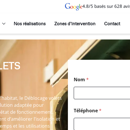
4.8/5 basés sur 628 avi
Nos réalisations
Zones d’intervention
Contact
LETS
Nom
*
habitat, le Déblocage volets
olution adaptée pour
Téléphone
*
 état de fonctionnement.
 d’améliorer l’isolation et
emps et les utilisations