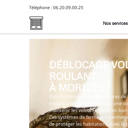
Téléphone :
06.20.09.00.25
Nos services
DÉBLOCAGE VO
ROULANT
À MORIZÈS
Dans le domaine des fermetures de l’
roulant à Morizès représente une s
maintenir les volets roulants en bon
Ces systèmes de fermeture permettent
de protéger les habitations. Avec le t