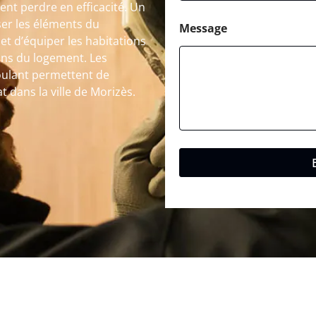
nt perdre en efficacité. Un
ser les éléments du
Message
t d’équiper les habitations
ins du logement. Les
oulant permettent de
t dans la ville de Morizès.