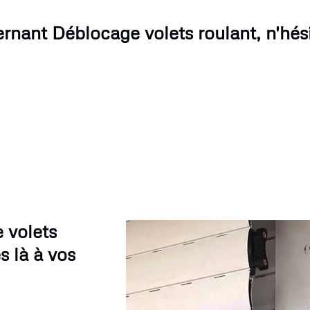
rnant Déblocage volets roulant, n'hési
 volets
 là à vos