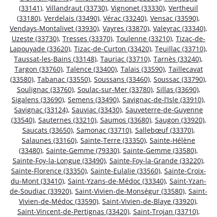
(33141)
,
Villandraut (33730)
,
Vignonet (33330)
,
Vertheuil
(33180)
,
Verdelais (33490)
,
Vérac (33240)
,
Vensac (33590)
,
Vendays-Montalivet (33930)
,
Vayres (33870)
,
Valeyrac (33340)
,
Uzeste (33730)
,
Tresses (33370)
,
Toulenne (33210)
,
Tizac-de-
Lapouyade (33620)
,
Tizac-de-Curton (33420)
,
Teuillac (33710)
,
Taussat-les-Bains (33148)
,
Tauriac (33710)
,
Tarnès (33240)
,
Targon (33760)
,
Talence (33400)
,
Talais (33590)
,
Taillecavat
(33580)
,
Tabanac (33550)
,
Soussans (33460)
,
Soussac (33790)
,
Soulignac (33760)
,
Soulac-sur-Mer (33780)
,
Sillas (33690)
,
Sigalens (33690)
,
Semens (33490)
,
Savignac-de-l’Isle (33910)
,
Savignac (33124)
,
Sauviac (33430)
,
Sauveterre-de-Guyenne
(33540)
,
Sauternes (33210)
,
Saumos (33680)
,
Saugon (33920)
,
Saucats (33650)
,
Samonac (33710)
,
Sallebœuf (33370)
,
Salaunes (33160)
,
Sainte-Terre (33350)
,
Sainte-Hélène
(33480)
,
Sainte-Gemme (79330)
,
Sainte-Gemme (33580)
,
Sainte-Foy-la-Longue (33490)
,
Sainte-Foy-la-Grande (33220)
,
Sainte-Florence (33350)
,
Sainte-Eulalie (33560)
,
Sainte-Croix-
du-Mont (33410)
,
Saint-Yzans-de-Médoc (33340)
,
Saint-Yzan-
de-Soudiac (33920)
,
Saint-Vivien-de-Monségur (33580)
,
Saint-
Vivien-de-Médoc (33590)
,
Saint-Vivien-de-Blaye (33920)
,
Saint-Vincent-de-Pertignas (33420)
,
Saint-Trojan (33710)
,