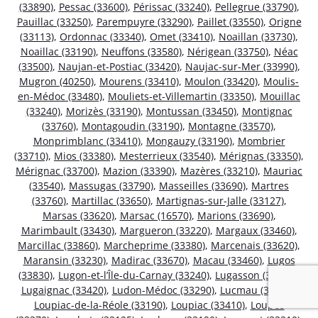
(33890)
,
Pessac (33600)
,
Périssac (33240)
,
Pellegrue (33790)
,
Pauillac (33250)
,
Parempuyre (33290)
,
Paillet (33550)
,
Origne
(33113)
,
Ordonnac (33340)
,
Omet (33410)
,
Noaillan (33730)
,
Noaillac (33190)
,
Neuffons (33580)
,
Nérigean (33750)
,
Néac
(33500)
,
Naujan-et-Postiac (33420)
,
Naujac-sur-Mer (33990)
,
Mugron (40250)
,
Mourens (33410)
,
Moulon (33420)
,
Moulis-
en-Médoc (33480)
,
Mouliets-et-Villemartin (33350)
,
Mouillac
(33240)
,
Morizès (33190)
,
Montussan (33450)
,
Montignac
(33760)
,
Montagoudin (33190)
,
Montagne (33570)
,
Monprimblanc (33410)
,
Mongauzy (33190)
,
Mombrier
(33710)
,
Mios (33380)
,
Mesterrieux (33540)
,
Mérignas (33350)
,
Mérignac (33700)
,
Mazion (33390)
,
Mazères (33210)
,
Mauriac
(33540)
,
Massugas (33790)
,
Masseilles (33690)
,
Martres
(33760)
,
Martillac (33650)
,
Martignas-sur-Jalle (33127)
,
Marsas (33620)
,
Marsac (16570)
,
Marions (33690)
,
Marimbault (33430)
,
Margueron (33220)
,
Margaux (33460)
,
Marcillac (33860)
,
Marcheprime (33380)
,
Marcenais (33620)
,
Maransin (33230)
,
Madirac (33670)
,
Macau (33460)
,
Lugos
(33830)
,
Lugon-et-l’Île-du-Carnay (33240)
,
Lugasson (33760)
,
Lugaignac (33420)
,
Ludon-Médoc (33290)
,
Lucmau (33840)
,
Loupiac-de-la-Réole (33190)
,
Loupiac (33410)
,
Loupes