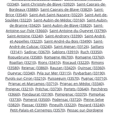
(33340)
,
Saint-Christoly-de-Blaye (33920)
,
Saint-Caprais-de-
Bordeaux (33880)
,
Saint-Caprais-de-Blaye (33820)
,
Saint-
Brice (33540)
,
Saint-Avit-Saint-Nazaire (33220)
,
Saint-Avit-de-
Soulège (33220)
,
Saint-Aubin-de-Médoc (33160)
,
Saint-Aubin-
de-Branne (33420)
,
Saint-Aubin-de-Blaye (33820)
,
Saint-
Antoine-sur-l’Isle (33660)
,
Saint-Antoine-du-Queyret (33790)
,
Saint-Antoine (33240)
,
Saint-Androny (33390)
,
Saint-André-
et-Appelles (33220)
,
Saint-André-du-Bois (33490)
,
Saint-
André-de-Cubzac (33240)
,
Saint-Aignan (33126)
,
Saillans
(33141)
,
Sadirac (33670)
,
Sablons (33910)
,
Ruch (33350)
,
Roquebrune (33580)
,
Romagne (86700)
,
Romagne (33760)
,
Roaillan (33210)
,
Rions (33410)
,
Riocaud (33220)
,
Rimons
(33580)
,
Reignac (33860)
,
Rauzan (33420)
,
Quinsac (33360)
,
Queyrac (33340)
,
Pyla sur Mer (33115)
,
Puybarban (33190)
,
Pujols-sur-Ciron (33210)
,
Puisseguin (33570)
,
Pugnac (33710)
,
Prignac-et-Marcamps (33710)
,
Prignac-en-Médoc (33340)
,
Preignac (33210)
,
Préchac (33730)
,
Portets (33640)
,
Porchères
(33660)
,
Pondaurat (33190)
,
Pompignac (33370)
,
Pompéjac
(33730)
,
Pomerol (33500)
,
Podensac (33720)
,
Pleine-Selve
(33820)
,
Plassac (33390)
,
Pineuilh (33220)
,
Peujard (33240)
,
Petit-Palais-et-Cornemps (33570)
,
Pessac-sur-Dordogne