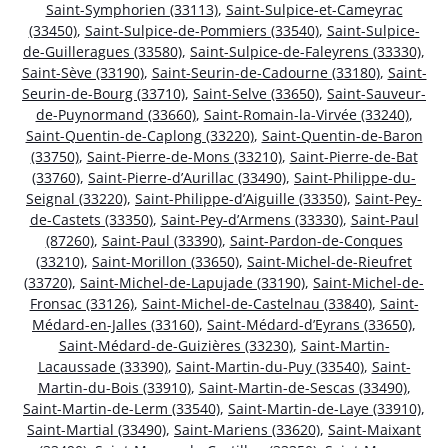
Saint-Symphorien (33113)
,
Saint-Sulpice-et-Cameyrac
(33450)
,
Saint-Sulpice-de-Pommiers (33540)
,
Saint-Sulpice-
de-Guilleragues (33580)
,
Saint-Sulpice-de-Faleyrens (33330)
,
Saint-Sève (33190)
,
Saint-Seurin-de-Cadourne (33180)
,
Saint-
Seurin-de-Bourg (33710)
,
Saint-Selve (33650)
,
Saint-Sauveur-
de-Puynormand (33660)
,
Saint-Romain-la-Virvée (33240)
,
Saint-Quentin-de-Caplong (33220)
,
Saint-Quentin-de-Baron
(33750)
,
Saint-Pierre-de-Mons (33210)
,
Saint-Pierre-de-Bat
(33760)
,
Saint-Pierre-d’Aurillac (33490)
,
Saint-Philippe-du-
Seignal (33220)
,
Saint-Philippe-d’Aiguille (33350)
,
Saint-Pey-
de-Castets (33350)
,
Saint-Pey-d’Armens (33330)
,
Saint-Paul
(87260)
,
Saint-Paul (33390)
,
Saint-Pardon-de-Conques
(33210)
,
Saint-Morillon (33650)
,
Saint-Michel-de-Rieufret
(33720)
,
Saint-Michel-de-Lapujade (33190)
,
Saint-Michel-de-
Fronsac (33126)
,
Saint-Michel-de-Castelnau (33840)
,
Saint-
Médard-en-Jalles (33160)
,
Saint-Médard-d’Eyrans (33650)
,
Saint-Médard-de-Guizières (33230)
,
Saint-Martin-
Lacaussade (33390)
,
Saint-Martin-du-Puy (33540)
,
Saint-
Martin-du-Bois (33910)
,
Saint-Martin-de-Sescas (33490)
,
Saint-Martin-de-Lerm (33540)
,
Saint-Martin-de-Laye (33910)
,
Saint-Martial (33490)
,
Saint-Mariens (33620)
,
Saint-Maixant