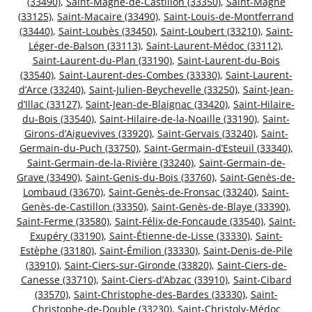
(33490)
,
Saint-Magne-de-Castillon (33350)
,
Saint-Magne
(33125)
,
Saint-Macaire (33490)
,
Saint-Louis-de-Montferrand
(33440)
,
Saint-Loubès (33450)
,
Saint-Loubert (33210)
,
Saint-
Léger-de-Balson (33113)
,
Saint-Laurent-Médoc (33112)
,
Saint-Laurent-du-Plan (33190)
,
Saint-Laurent-du-Bois
(33540)
,
Saint-Laurent-des-Combes (33330)
,
Saint-Laurent-
d’Arce (33240)
,
Saint-Julien-Beychevelle (33250)
,
Saint-Jean-
d’Illac (33127)
,
Saint-Jean-de-Blaignac (33420)
,
Saint-Hilaire-
du-Bois (33540)
,
Saint-Hilaire-de-la-Noaille (33190)
,
Saint-
Girons-d’Aiguevives (33920)
,
Saint-Gervais (33240)
,
Saint-
Germain-du-Puch (33750)
,
Saint-Germain-d’Esteuil (33340)
,
Saint-Germain-de-la-Rivière (33240)
,
Saint-Germain-de-
Grave (33490)
,
Saint-Genis-du-Bois (33760)
,
Saint-Genès-de-
Lombaud (33670)
,
Saint-Genès-de-Fronsac (33240)
,
Saint-
Genès-de-Castillon (33350)
,
Saint-Genès-de-Blaye (33390)
,
Saint-Ferme (33580)
,
Saint-Félix-de-Foncaude (33540)
,
Saint-
Exupéry (33190)
,
Saint-Étienne-de-Lisse (33330)
,
Saint-
Estèphe (33180)
,
Saint-Émilion (33330)
,
Saint-Denis-de-Pile
(33910)
,
Saint-Ciers-sur-Gironde (33820)
,
Saint-Ciers-de-
Canesse (33710)
,
Saint-Ciers-d’Abzac (33910)
,
Saint-Cibard
(33570)
,
Saint-Christophe-des-Bardes (33330)
,
Saint-
Christophe-de-Double (33230)
,
Saint-Christoly-Médoc