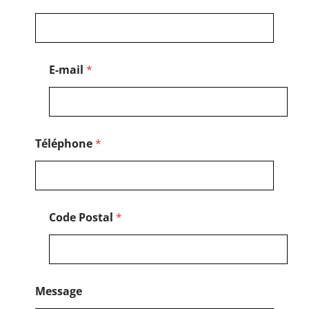
s
t
a
l
*
E-mail
*
T
é
l
é
p
h
Téléphone
*
o
n
e
Code Postal
*
Message