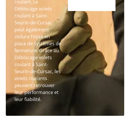
roulant. Le
Déblocage volets
roulant à Saint-
Seurin-de-Cursac
peut également
inclure l’mise en
place de systèmes de
fermeture. Grâce au
Déblocage volets
roulant à Saint-
Seurin-de-Cursac, les
volets roulants
peuvent retrouver
leur performance et
leur fiabilité.