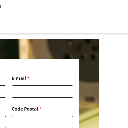
s
E-mail
*
Code Postal
*