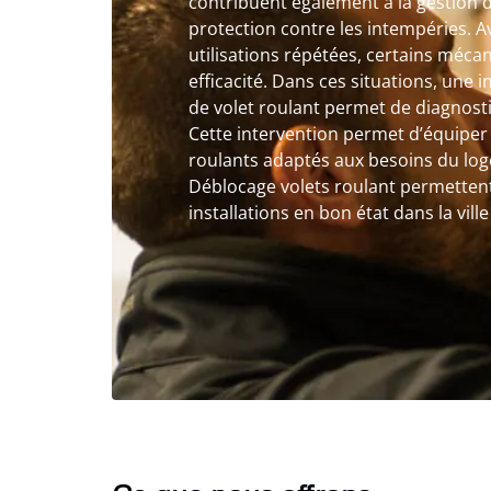
contribuent également à la gestion de
protection contre les intempéries. Av
utilisations répétées, certains méc
efficacité. Dans ces situations, une 
de volet roulant permet de diagnosti
Cette intervention permet d’équiper 
roulants adaptés aux besoins du log
Déblocage volets roulant permettent
installations en bon état dans la vill