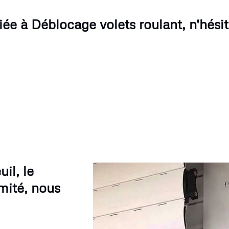
ée à Déblocage volets roulant, n'hésit
il, le
mité, nous