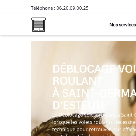
Téléphone :
06.20.09.00.25
Nos services
DÉBLOCAGE VO
ROULANT
À SAINT-GERMA
D’ESTEUIL
Le Déblocage volets roulant à Saint-
lorsque les volets roulants nécessit
technique pour retrouver leur efficac