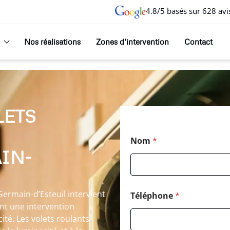
4.8/5 basés sur 628 avi
Nos réalisations
Zones d’intervention
Contact
LETS
*
Nom
*
T
IN-
é
l
é
p
h
Germain-d’Esteuil intervient
Téléphone
*
o
ent une intervention
n
ité. Les volets roulants
e