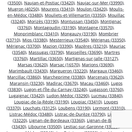
(33500)
,
Naujan-et-Postiac (33420)
,
Naujac-sur-Mer (33990)
,
Mugron (40250)
,
Mourens (33410)
,
Moulon (33420)
,
Moulis-
en-Médoc (33480)
,
Mouliets-et-Villemartin (33350)
,
Mouillac
(33240)
,
Morizès (33190)
,
Montussan (33450)
,
Montignac
(33760)
,
Montagoudin (33190)
,
Montagne (33570)
,
Monprimblanc (33410)
,
Mongauzy (33190)
,
Mombrier
(33710)
,
Mios (33380)
,
Mesterrieux (33540)
,
Mérignas (33350)
,
Mérignac (33700)
,
Mazion (33390)
,
Mazères (33210)
,
Mauriac
(33540)
,
Massugas (33790)
,
Masseilles (33690)
,
Martres
(33760)
,
Martillac (33650)
,
Martignas-sur-Jalle (33127)
,
Marsas (33620)
,
Marsac (16570)
,
Marions (33690)
,
Marimbault (33430)
,
Margueron (33220)
,
Margaux (33460)
,
Marcillac (33860)
,
Marcheprime (33380)
,
Marcenais (33620)
,
Maransin (33230)
,
Madirac (33670)
,
Macau (33460)
,
Lugos
(33830)
,
Lugon-et-l’Île-du-Carnay (33240)
,
Lugasson (33760)
,
Lugaignac (33420)
,
Ludon-Médoc (33290)
,
Lucmau (33840)
,
Loupiac-de-la-Réole (33190)
,
Loupiac (33410)
,
Loupes
(33370)
,
Louchats (33125)
,
Loubens (33190)
,
Lormont (33310)
,
Listrac-Médoc (33480)
,
Listrac-de-Durèze (33790)
,
Ligueux
(33220)
,
Lignan-de-Bordeaux (33360)
,
Lignan-de-Bazas
(33430)
,
Libourne (33500)
,
Lestiac-sur-Garonne (33550)
,