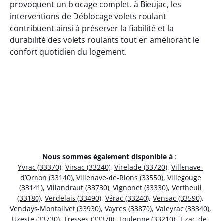
provoquent un blocage complet. à Bieujac, les
interventions de Déblocage volets roulant
contribuent ainsi à préserver la fiabilité et la
durabilité des volets roulants tout en améliorant le
confort quotidien du logement.
Nous sommes également disponible à
:
Yvrac (33370)
,
Virsac (33240)
,
Virelade (33720)
,
Villenave-
d’Ornon (33140)
,
Villenave-de-Rions (33550)
,
Villegouge
(33141)
,
Villandraut (33730)
,
Vignonet (33330)
,
Vertheuil
(33180)
,
Verdelais (33490)
,
Vérac (33240)
,
Vensac (33590)
,
Vendays-Montalivet (33930)
,
Vayres (33870)
,
Valeyrac (33340)
,
Uzeste (33730)
,
Tresses (33370)
,
Toulenne (33210)
,
Tizac-de-