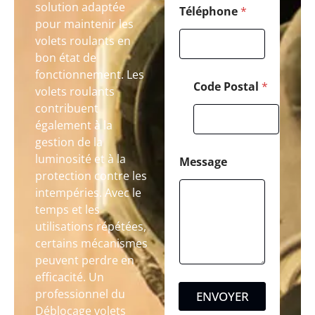
solution adaptée
Téléphone
*
pour maintenir les
volets roulants en
bon état de
fonctionnement. Les
Code Postal
*
volets roulants
contribuent
également à la
gestion de la
luminosité et à la
Message
protection contre les
intempéries. Avec le
temps et les
utilisations répétées,
certains mécanismes
peuvent perdre en
efficacité. Un
professionnel du
ENVOYER
Déblocage volets