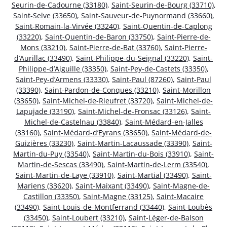
Seurin-de-Cadourne (33180)
,
Saint-Seurin-de-Bourg (33710)
,
Saint-Selve (33650)
,
Saint-Sauveur-de-Puynormand (33660)
,
Saint-Romain-la-Virvée (33240)
,
Saint-Quentin-de-Caplong
(33220)
,
Saint-Quentin-de-Baron (33750)
,
Saint-Pierre-de-
Mons (33210)
,
Saint-Pierre-de-Bat (33760)
,
Saint-Pierre-
d’Aurillac (33490)
,
Saint-Philippe-du-Seignal (33220)
,
Saint-
Philippe-d’Aiguille (33350)
,
Saint-Pey-de-Castets (33350)
,
Saint-Pey-d’Armens (33330)
,
Saint-Paul (87260)
,
Saint-Paul
(33390)
,
Saint-Pardon-de-Conques (33210)
,
Saint-Morillon
(33650)
,
Saint-Michel-de-Rieufret (33720)
,
Saint-Michel-de-
Lapujade (33190)
,
Saint-Michel-de-Fronsac (33126)
,
Saint-
Michel-de-Castelnau (33840)
,
Saint-Médard-en-Jalles
(33160)
,
Saint-Médard-d’Eyrans (33650)
,
Saint-Médard-de-
Guizières (33230)
,
Saint-Martin-Lacaussade (33390)
,
Saint-
Martin-du-Puy (33540)
,
Saint-Martin-du-Bois (33910)
,
Saint-
Martin-de-Sescas (33490)
,
Saint-Martin-de-Lerm (33540)
,
Saint-Martin-de-Laye (33910)
,
Saint-Martial (33490)
,
Saint-
Mariens (33620)
,
Saint-Maixant (33490)
,
Saint-Magne-de-
Castillon (33350)
,
Saint-Magne (33125)
,
Saint-Macaire
(33490)
,
Saint-Louis-de-Montferrand (33440)
,
Saint-Loubès
(33450)
,
Saint-Loubert (33210)
,
Saint-Léger-de-Balson