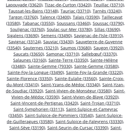
Lapouyade (33620)
,
Tizac-de-Curton (33420)
,
Teuillac (33710)
,
Taussat-les-Bains (33148)
,
Tauriac (33710)
,
Tarnès (33240)
,
Targon (33760)
,
Talence (33400)
,
Talais (33590)
,
Taillecavat
(33580)
,
Tabanac (33550)
,
Soussans (33460)
,
Soussac (33790)
,
Soulignac (33760)
,
Soulac-sur-Mer (33780)
,
Sillas (33690)
,
Sigalens (33690)
,
Semens (33490)
,
Savignac-de-l’Isle (33910)
,
Savignac (33124)
,
Sauviac (33430)
,
Sauveterre-de-Guyenne
(33540)
,
Sauternes (33210)
,
Saumos (33680)
,
Saugon (33920)
,
Saucats (33650)
,
Samonac (33710)
,
Sallebœuf (33370)
,
Salaunes (33160)
,
Sainte-Terre (33350)
,
Sainte-Hélène
(33480)
,
Sainte-Gemme (79330)
,
Sainte-Gemme (33580)
,
Sainte-Foy-la-Longue (33490)
,
Sainte-Foy-la-Grande (33220)
,
Sainte-Florence (33350)
,
Sainte-Eulalie (33560)
,
Sainte-Croix-
du-Mont (33410)
,
Saint-Yzans-de-Médoc (33340)
,
Saint-Yzan-
de-Soudiac (33920)
,
Saint-Vivien-de-Monségur (33580)
,
Saint-
Vivien-de-Médoc (33590)
,
Saint-Vivien-de-Blaye (33920)
,
Saint-Vincent-de-Pertignas (33420)
,
Saint-Trojan (33710)
,
Saint-Symphorien (33113)
,
Saint-Sulpice-et-Cameyrac
(33450)
,
Saint-Sulpice-de-Pommiers (33540)
,
Saint-Sulpice-
de-Guilleragues (33580)
,
Saint-Sulpice-de-Faleyrens (33330)
,
Saint-Sève (33190)
,
Saint-Seurin-de-Cursac (33390)
,
Saint-