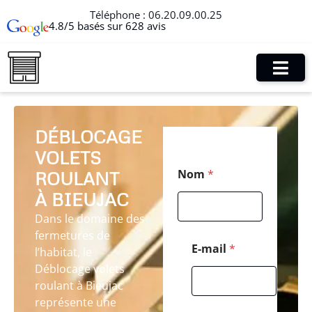
Téléphone :
06.20.09.00.25
4.8/5 basés sur 628 avis
DÉBLOCAGE
VOLETS
*
Nom
*
ROULANT
*
*
À BIEUJAC
Dans le domaine des
fermetures de
E-mail
*
l’habitat, le
Déblocage volets
roulant à Bieujac
représente une