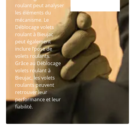
roulant peut analyser
les éléments du
mécanisme. Le
Déblocage volets
roulant à Bieujac
peut également
inclure l’pose de
volets roulants.
Grâce au Déblocage
volets roulant à
Bieujac, les volets
roulants peuvent
retrouver leur
performance et leur
fiabilité.