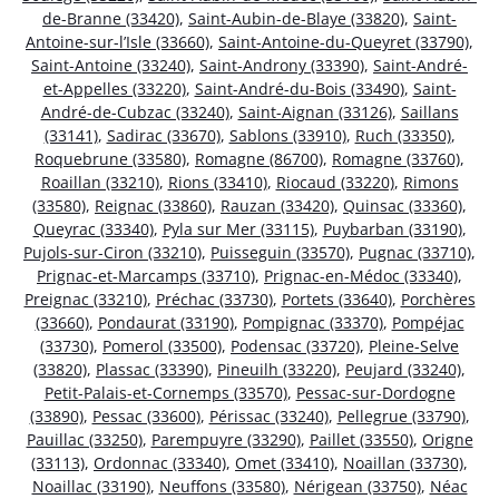
de-Branne (33420)
,
Saint-Aubin-de-Blaye (33820)
,
Saint-
Antoine-sur-l’Isle (33660)
,
Saint-Antoine-du-Queyret (33790)
,
Saint-Antoine (33240)
,
Saint-Androny (33390)
,
Saint-André-
et-Appelles (33220)
,
Saint-André-du-Bois (33490)
,
Saint-
André-de-Cubzac (33240)
,
Saint-Aignan (33126)
,
Saillans
(33141)
,
Sadirac (33670)
,
Sablons (33910)
,
Ruch (33350)
,
Roquebrune (33580)
,
Romagne (86700)
,
Romagne (33760)
,
Roaillan (33210)
,
Rions (33410)
,
Riocaud (33220)
,
Rimons
(33580)
,
Reignac (33860)
,
Rauzan (33420)
,
Quinsac (33360)
,
Queyrac (33340)
,
Pyla sur Mer (33115)
,
Puybarban (33190)
,
Pujols-sur-Ciron (33210)
,
Puisseguin (33570)
,
Pugnac (33710)
,
Prignac-et-Marcamps (33710)
,
Prignac-en-Médoc (33340)
,
Preignac (33210)
,
Préchac (33730)
,
Portets (33640)
,
Porchères
(33660)
,
Pondaurat (33190)
,
Pompignac (33370)
,
Pompéjac
(33730)
,
Pomerol (33500)
,
Podensac (33720)
,
Pleine-Selve
(33820)
,
Plassac (33390)
,
Pineuilh (33220)
,
Peujard (33240)
,
Petit-Palais-et-Cornemps (33570)
,
Pessac-sur-Dordogne
(33890)
,
Pessac (33600)
,
Périssac (33240)
,
Pellegrue (33790)
,
Pauillac (33250)
,
Parempuyre (33290)
,
Paillet (33550)
,
Origne
(33113)
,
Ordonnac (33340)
,
Omet (33410)
,
Noaillan (33730)
,
Noaillac (33190)
,
Neuffons (33580)
,
Nérigean (33750)
,
Néac