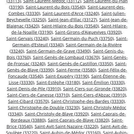
(33113)
,
Saint-Laurent-Médoc (33112)
,
Saint-Laurent-du-Plan
(33190)
,
Saint-Laurent-du-Bois (33540)
,
Saint-Laurent-des-
Combes (33330)
,
Saint-Laurent-d’Arce (33240)
,
Saint-Julien-
Beychevelle (33250)
,
Saint-Jean-d’Illac (33127)
,
Saint-Jean-de-
Blaignac (33420)
,
Saint-Hilaire-du-Bois (33540)
,
Saint-Hilaire-
de-la-Noaille (33190)
,
Saint-Girons-d’Aiguevives (33920)
,
Saint-Gervais (33240)
,
Saint-Germain-du-Puch (33750)
,
Saint-
Germain-d’Esteuil (33340)
,
Saint-Germain-de-la-Rivière
(33240)
,
Saint-Germain-de-Grave (33490)
,
Saint-Genis-du-
Bois (33760)
,
Saint-Genès-de-Lombaud (33670)
,
Saint-Genès-
de-Fronsac (33240)
,
Saint-Genès-de-Castillon (33350)
,
Saint-
Genès-de-Blaye (33390)
,
Saint-Ferme (33580)
,
Saint-Félix-de-
Foncaude (33540)
,
Saint-Exupéry (33190)
,
Saint-Étienne-de-
Lisse (33330)
,
Saint-Estèphe (33180)
,
Saint-Émilion (33330)
,
Saint-Denis-de-Pile (33910)
,
Saint-Ciers-sur-Gironde (33820)
,
Saint-Ciers-de-Canesse (33710)
,
Saint-Ciers-d’Abzac (33910)
,
Saint-Cibard (33570)
,
Saint-Christophe-des-Bardes (33330)
,
Saint-Christophe-de-Double (33230)
,
Saint-Christoly-Médoc
(33340)
,
Saint-Christoly-de-Blaye (33920)
,
Saint-Caprais-de-
Bordeaux (33880)
,
Saint-Caprais-de-Blaye (33820)
,
Saint-
Brice (33540)
,
Saint-Avit-Saint-Nazaire (33220)
,
Saint-Avit-de-
Soulège (33220)
,
Saint-Aubin-de-Médoc (33160)
,
Saint-Aubin-