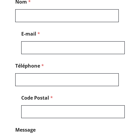
Nom
*
T
é
l
é
p
h
E-mail
*
o
n
e
E
-
m
Téléphone
*
a
i
l
Code Postal
*
Message