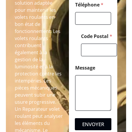
solution adaptée
Téléphone
*
pour maintenir les
volets roulants en
bon état de
fonctionnement. Les
Code Postal
*
volets roulants
contribuent
également à la
gestion de la
luminosité et à la
Message
protection contre les
intempéries. Les
pièces mécaniques
peuvent subir une
usure progressive.
Un Reparateur volet
roulant peut analyser
les éléments du
ENVOYER
mécanisme. Le