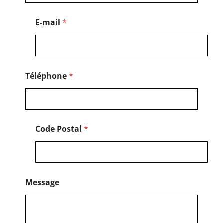
a
l
E-mail
*
N
o
m
Téléphone
*
Code Postal
*
Message