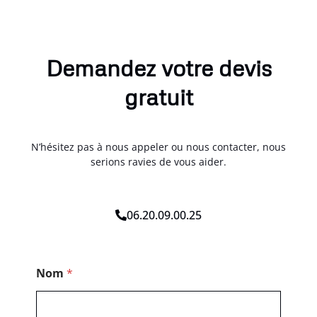
Demandez votre devis
gratuit
N’hésitez pas à nous appeler ou nous contacter, nous
serions ravies de vous aider.
06.20.09.00.25
*
Nom
*
P
o
s
t