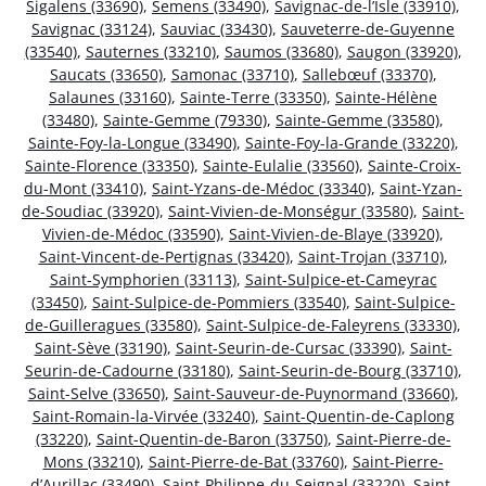
Sigalens (33690)
,
Semens (33490)
,
Savignac-de-l’Isle (33910)
,
Savignac (33124)
,
Sauviac (33430)
,
Sauveterre-de-Guyenne
(33540)
,
Sauternes (33210)
,
Saumos (33680)
,
Saugon (33920)
,
Saucats (33650)
,
Samonac (33710)
,
Sallebœuf (33370)
,
Salaunes (33160)
,
Sainte-Terre (33350)
,
Sainte-Hélène
(33480)
,
Sainte-Gemme (79330)
,
Sainte-Gemme (33580)
,
Sainte-Foy-la-Longue (33490)
,
Sainte-Foy-la-Grande (33220)
,
Sainte-Florence (33350)
,
Sainte-Eulalie (33560)
,
Sainte-Croix-
du-Mont (33410)
,
Saint-Yzans-de-Médoc (33340)
,
Saint-Yzan-
de-Soudiac (33920)
,
Saint-Vivien-de-Monségur (33580)
,
Saint-
Vivien-de-Médoc (33590)
,
Saint-Vivien-de-Blaye (33920)
,
Saint-Vincent-de-Pertignas (33420)
,
Saint-Trojan (33710)
,
Saint-Symphorien (33113)
,
Saint-Sulpice-et-Cameyrac
(33450)
,
Saint-Sulpice-de-Pommiers (33540)
,
Saint-Sulpice-
de-Guilleragues (33580)
,
Saint-Sulpice-de-Faleyrens (33330)
,
Saint-Sève (33190)
,
Saint-Seurin-de-Cursac (33390)
,
Saint-
Seurin-de-Cadourne (33180)
,
Saint-Seurin-de-Bourg (33710)
,
Saint-Selve (33650)
,
Saint-Sauveur-de-Puynormand (33660)
,
Saint-Romain-la-Virvée (33240)
,
Saint-Quentin-de-Caplong
(33220)
,
Saint-Quentin-de-Baron (33750)
,
Saint-Pierre-de-
Mons (33210)
,
Saint-Pierre-de-Bat (33760)
,
Saint-Pierre-
d’Aurillac (33490)
,
Saint-Philippe-du-Seignal (33220)
,
Saint-