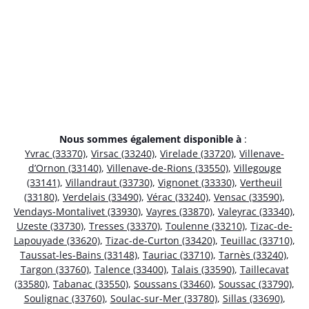
Nous sommes également disponible à
:
Yvrac (33370)
,
Virsac (33240)
,
Virelade (33720)
,
Villenave-
d’Ornon (33140)
,
Villenave-de-Rions (33550)
,
Villegouge
(33141)
,
Villandraut (33730)
,
Vignonet (33330)
,
Vertheuil
(33180)
,
Verdelais (33490)
,
Vérac (33240)
,
Vensac (33590)
,
Vendays-Montalivet (33930)
,
Vayres (33870)
,
Valeyrac (33340)
,
Uzeste (33730)
,
Tresses (33370)
,
Toulenne (33210)
,
Tizac-de-
Lapouyade (33620)
,
Tizac-de-Curton (33420)
,
Teuillac (33710)
,
Taussat-les-Bains (33148)
,
Tauriac (33710)
,
Tarnès (33240)
,
Targon (33760)
,
Talence (33400)
,
Talais (33590)
,
Taillecavat
(33580)
,
Tabanac (33550)
,
Soussans (33460)
,
Soussac (33790)
,
Soulignac (33760)
,
Soulac-sur-Mer (33780)
,
Sillas (33690)
,