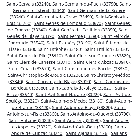
Saint-Gervais (33240)
,
Saint-Germain-du-Puch (33750)
,
Saint-
Germain-d’Esteuil (33340)
,
Saint-Germain-de-la-Rivière
(33240)
,
Saint-Germain-de-Grave (33490)
,
Saint-Genis-du-
Bois (33760)
,
Saint-Genès-de-Lombaud (33670)
,
Saint-Genès-
de-Fronsac (33240)
,
Saint-Genès-de-Castillon (33350)
,
Saint-
Genès-de-Blaye (33390)
,
Saint-Ferme (33580)
,
Saint-Félix-de-
Foncaude (33540)
,
Saint-Exupéry (33190)
,
Saint-Étienne-de-
Lisse (33330)
,
Saint-Estèphe (33180)
,
Saint-Émilion (33330)
,
Saint-Denis-de-Pile (33910)
,
Saint-Ciers-sur-Gironde (33820)
,
Saint-Ciers-de-Canesse (33710)
,
Saint-Ciers-d’Abzac (33910)
,
Saint-Cibard (33570)
,
Saint-Christophe-des-Bardes (33330)
,
Saint-Christophe-de-Double (33230)
,
Saint-Christoly-Médoc
(33340)
,
Saint-Christoly-de-Blaye (33920)
,
Saint-Caprais-de-
Bordeaux (33880)
,
Saint-Caprais-de-Blaye (33820)
,
Saint-
Brice (33540)
,
Saint-Avit-Saint-Nazaire (33220)
,
Saint-Avit-de-
Soulège (33220)
,
Saint-Aubin-de-Médoc (33160)
,
Saint-Aubin-
de-Branne (33420)
,
Saint-Aubin-de-Blaye (33820)
,
Saint-
Antoine-sur-l’Isle (33660)
,
Saint-Antoine-du-Queyret (33790)
,
Saint-Antoine (33240)
,
Saint-Androny (33390)
,
Saint-André-
et-Appelles (33220)
,
Saint-André-du-Bois (33490)
,
Saint-
André-de-Cubzac (33240)
,
Saint-Aignan (33126)
,
Saillans