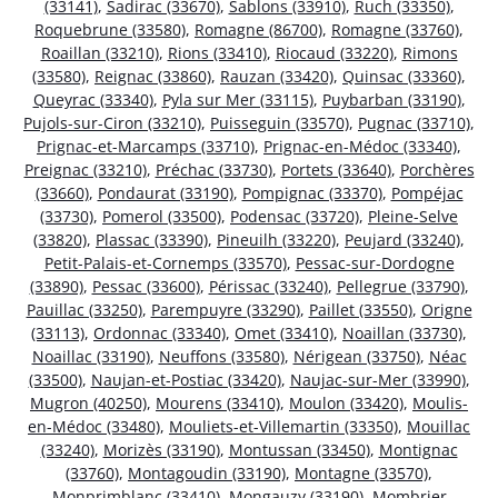
(33141)
,
Sadirac (33670)
,
Sablons (33910)
,
Ruch (33350)
,
Roquebrune (33580)
,
Romagne (86700)
,
Romagne (33760)
,
Roaillan (33210)
,
Rions (33410)
,
Riocaud (33220)
,
Rimons
(33580)
,
Reignac (33860)
,
Rauzan (33420)
,
Quinsac (33360)
,
Queyrac (33340)
,
Pyla sur Mer (33115)
,
Puybarban (33190)
,
Pujols-sur-Ciron (33210)
,
Puisseguin (33570)
,
Pugnac (33710)
,
Prignac-et-Marcamps (33710)
,
Prignac-en-Médoc (33340)
,
Preignac (33210)
,
Préchac (33730)
,
Portets (33640)
,
Porchères
(33660)
,
Pondaurat (33190)
,
Pompignac (33370)
,
Pompéjac
(33730)
,
Pomerol (33500)
,
Podensac (33720)
,
Pleine-Selve
(33820)
,
Plassac (33390)
,
Pineuilh (33220)
,
Peujard (33240)
,
Petit-Palais-et-Cornemps (33570)
,
Pessac-sur-Dordogne
(33890)
,
Pessac (33600)
,
Périssac (33240)
,
Pellegrue (33790)
,
Pauillac (33250)
,
Parempuyre (33290)
,
Paillet (33550)
,
Origne
(33113)
,
Ordonnac (33340)
,
Omet (33410)
,
Noaillan (33730)
,
Noaillac (33190)
,
Neuffons (33580)
,
Nérigean (33750)
,
Néac
(33500)
,
Naujan-et-Postiac (33420)
,
Naujac-sur-Mer (33990)
,
Mugron (40250)
,
Mourens (33410)
,
Moulon (33420)
,
Moulis-
en-Médoc (33480)
,
Mouliets-et-Villemartin (33350)
,
Mouillac
(33240)
,
Morizès (33190)
,
Montussan (33450)
,
Montignac
(33760)
,
Montagoudin (33190)
,
Montagne (33570)
,
Monprimblanc (33410)
,
Mongauzy (33190)
,
Mombrier