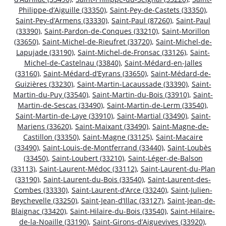
Philippe-d’Aiguille (33350)
,
Saint-Pey-de-Castets (33350)
,
Saint-Pey-d’Armens (33330)
,
Saint-Paul (87260)
,
Saint-Paul
(33390)
,
Saint-Pardon-de-Conques (33210)
,
Saint-Morillon
(33650)
,
Saint-Michel-de-Rieufret (33720)
,
Saint-Michel-de-
Lapujade (33190)
,
Saint-Michel-de-Fronsac (33126)
,
Saint-
Michel-de-Castelnau (33840)
,
Saint-Médard-en-Jalles
(33160)
,
Saint-Médard-d’Eyrans (33650)
,
Saint-Médard-de-
Guizières (33230)
,
Saint-Martin-Lacaussade (33390)
,
Saint-
Martin-du-Puy (33540)
,
Saint-Martin-du-Bois (33910)
,
Saint-
Martin-de-Sescas (33490)
,
Saint-Martin-de-Lerm (33540)
,
Saint-Martin-de-Laye (33910)
,
Saint-Martial (33490)
,
Saint-
Mariens (33620)
,
Saint-Maixant (33490)
,
Saint-Magne-de-
Castillon (33350)
,
Saint-Magne (33125)
,
Saint-Macaire
(33490)
,
Saint-Louis-de-Montferrand (33440)
,
Saint-Loubès
(33450)
,
Saint-Loubert (33210)
,
Saint-Léger-de-Balson
(33113)
,
Saint-Laurent-Médoc (33112)
,
Saint-Laurent-du-Plan
(33190)
,
Saint-Laurent-du-Bois (33540)
,
Saint-Laurent-des-
Combes (33330)
,
Saint-Laurent-d’Arce (33240)
,
Saint-Julien-
Beychevelle (33250)
,
Saint-Jean-d’Illac (33127)
,
Saint-Jean-de-
Blaignac (33420)
,
Saint-Hilaire-du-Bois (33540)
,
Saint-Hilaire-
de-la-Noaille (33190)
,
Saint-Girons-d’Aiguevives (33920)
,