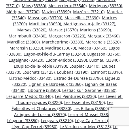
(33710)
,
Mios (33380)
,
Mesterrieux (33540)
,
Mérignas (33350)
,
Mérignac (33700)
,
Mazion (33390)
,
Mazères (33210)
,
Mauriac
(33540)
,
Massugas (33790)
,
Masseilles (33690)
,
Martres
(33760)
,
Martillac (33650)
,
Martignas-sur-Jalle (33127)
,
Marsas (33620)
,
Marsac (16570)
,
Marions (33690)
,
Marimbault (33430)
,
Margueron (33220)
,
Margaux (33460)
,
Marcillac (33860)
,
Marcheprime (33380)
,
Marcenais (33620)
,
Maransin (33230)
,
Madirac (33670)
,
Macau (33460)
,
Lugos
(33830)
,
Lugon-et-l’Île-du-Carnay (33240)
,
Lugasson (33760)
,
Lugaignac (33420)
,
Ludon-Médoc (33290)
,
Lucmau (33840)
,
Loupiac-de-la-Réole (33190)
,
Loupiac (33410)
,
Loupes
(33370)
,
Louchats (33125)
,
Loubens (33190)
,
Lormont (33310)
,
Listrac-Médoc (33480)
,
Listrac-de-Durèze (33790)
,
Ligueux
(33220)
,
Lignan-de-Bordeaux (33360)
,
Lignan-de-Bazas
(33430)
,
Libourne (33500)
,
Lestiac-sur-Garonne (33550)
,
Lesparre-Médoc (33340)
,
Les Peintures (33230)
,
Les Lèves-et-
Thoumeyragues (33220)
,
Les Esseintes (33190)
,
Les
Églisottes-et-Chalaures (33230)
,
Les Billaux (33500)
,
Les
Artigues-de-Lussac (33570)
,
Lerm-et-Musset (33840)
,
Léognan (33850)
,
Léogeats (33210)
,
Lège-Cap-Ferret (33970)
,
Lège-Cap-Ferret (33950)
,
Le Verdon-sur-Mer (33123)
,
Le