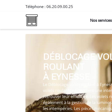
Téléphone :
06.20.09.00.25
Nos services
DÉBLOCAGE VO
ROULANT
À EYNESSE
Le Déblocage volets roulant à Eyness
volets roulants nécessitent une int
retrouver leur efficacité. Les volets
également à la gestion de la luminosi
les intempéries. Les pièces mécaniq