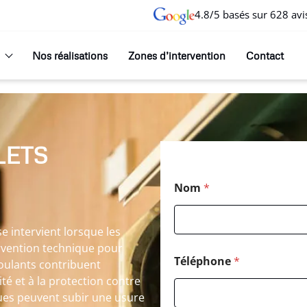
4.8/5 basés sur 628 avi
Nos réalisations
Zones d’intervention
Contact
LETS
Nom
*
e intervient lorsque les
ervention technique pour
Téléphone
*
 roulants contribuent
té et à la protection contre
ues peuvent subir une usure