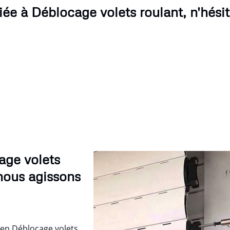
ée à Déblocage volets roulant, n'hésit
age volets
 nous agissons
 en Déblocage volets