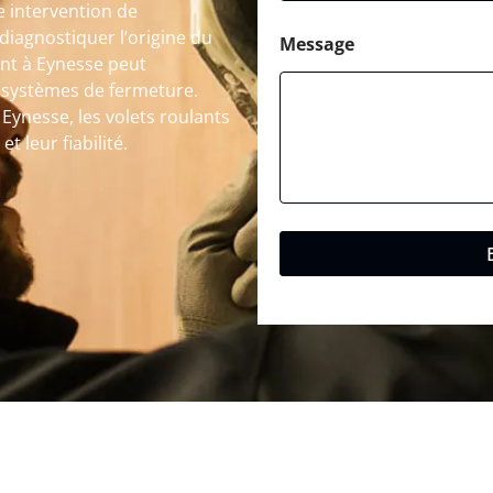
e intervention de
iagnostiquer l’origine du
Message
nt à Eynesse peut
e systèmes de fermeture.
Eynesse, les volets roulants
 leur fiabilité.