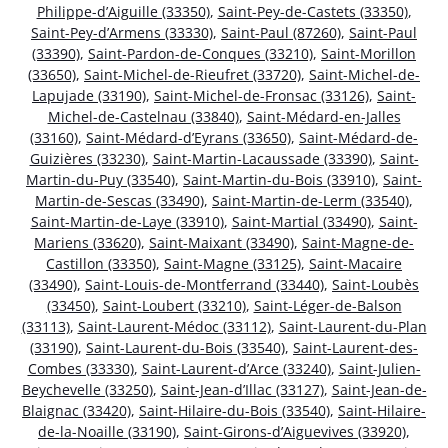
Philippe-d’Aiguille (33350)
,
Saint-Pey-de-Castets (33350)
,
Saint-Pey-d’Armens (33330)
,
Saint-Paul (87260)
,
Saint-Paul
(33390)
,
Saint-Pardon-de-Conques (33210)
,
Saint-Morillon
(33650)
,
Saint-Michel-de-Rieufret (33720)
,
Saint-Michel-de-
Lapujade (33190)
,
Saint-Michel-de-Fronsac (33126)
,
Saint-
Michel-de-Castelnau (33840)
,
Saint-Médard-en-Jalles
(33160)
,
Saint-Médard-d’Eyrans (33650)
,
Saint-Médard-de-
Guizières (33230)
,
Saint-Martin-Lacaussade (33390)
,
Saint-
Martin-du-Puy (33540)
,
Saint-Martin-du-Bois (33910)
,
Saint-
Martin-de-Sescas (33490)
,
Saint-Martin-de-Lerm (33540)
,
Saint-Martin-de-Laye (33910)
,
Saint-Martial (33490)
,
Saint-
Mariens (33620)
,
Saint-Maixant (33490)
,
Saint-Magne-de-
Castillon (33350)
,
Saint-Magne (33125)
,
Saint-Macaire
(33490)
,
Saint-Louis-de-Montferrand (33440)
,
Saint-Loubès
(33450)
,
Saint-Loubert (33210)
,
Saint-Léger-de-Balson
(33113)
,
Saint-Laurent-Médoc (33112)
,
Saint-Laurent-du-Plan
(33190)
,
Saint-Laurent-du-Bois (33540)
,
Saint-Laurent-des-
Combes (33330)
,
Saint-Laurent-d’Arce (33240)
,
Saint-Julien-
Beychevelle (33250)
,
Saint-Jean-d’Illac (33127)
,
Saint-Jean-de-
Blaignac (33420)
,
Saint-Hilaire-du-Bois (33540)
,
Saint-Hilaire-
de-la-Noaille (33190)
,
Saint-Girons-d’Aiguevives (33920)
,