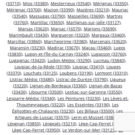
(33710)
,
Mios (33380)
,
Mesterrieux (33540)
,
Mérignas (33350)
,
Mérignac (33700)
,
Mazion (33390)
,
Mazères (33210)
,
Mauriac
(33540)
,
Massugas (33790)
,
Masseilles (33690)
,
Martres
(33760)
,
Martillac (33650)
,
Martignas-sur-Jalle (33127)
,
Marsas (33620)
,
Marsac (16570)
,
Marions (33690)
,
Marimbault (33430)
,
Margueron (33220)
,
Margaux (33460)
,
Marcillac (33860)
,
Marcheprime (33380)
,
Marcenais (33620)
,
Maransin (33230)
,
Madirac (33670)
,
Macau (33460)
,
Lugos
(33830)
,
Lugon-et-l’Île-du-Carnay (33240)
,
Lugasson (33760)
,
Lugaignac (33420)
,
Ludon-Médoc (33290)
,
Lucmau (33840)
,
Loupiac-de-la-Réole (33190)
,
Loupiac (33410)
,
Loupes
(33370)
,
Louchats (33125)
,
Loubens (33190)
,
Lormont (33310)
,
Listrac-Médoc (33480)
,
Listrac-de-Durèze (33790)
,
Ligueux
(33220)
,
Lignan-de-Bordeaux (33360)
,
Lignan-de-Bazas
(33430)
,
Libourne (33500)
,
Lestiac-sur-Garonne (33550)
,
Lesparre-Médoc (33340)
,
Les Peintures (33230)
,
Les Lèves-et-
Thoumeyragues (33220)
,
Les Esseintes (33190)
,
Les
Églisottes-et-Chalaures (33230)
,
Les Billaux (33500)
,
Les
Artigues-de-Lussac (33570)
,
Lerm-et-Musset (33840)
,
Léognan (33850)
,
Léogeats (33210)
,
Lège-Cap-Ferret (33970)
,
Lège-Cap-Ferret (33950)
,
Le Verdon-sur-Mer (33123)
,
Le