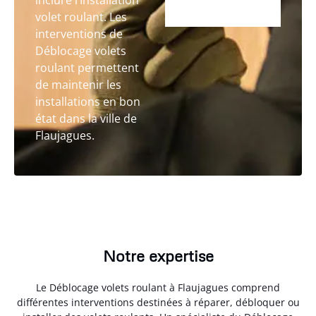
inclure l’Installation
volet roulant. Les
interventions de
Déblocage volets
roulant permettent
de maintenir les
installations en bon
état dans la ville de
Flaujagues.
Notre expertise
Le Déblocage volets roulant à Flaujagues comprend
différentes interventions destinées à réparer, débloquer ou