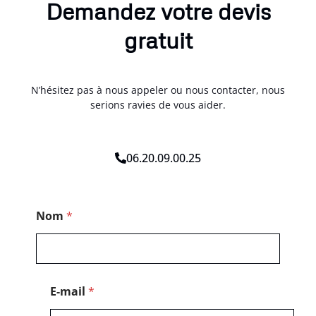
Demandez votre devis
gratuit
N’hésitez pas à nous appeler ou nous contacter, nous
serions ravies de vous aider.
06.20.09.00.25
P
Nom
*
o
s
t
a
l
M
E-mail
*
e
s