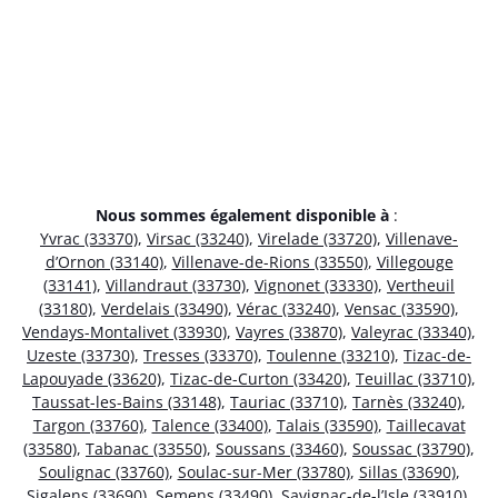
Nous sommes également disponible à
:
Yvrac (33370)
,
Virsac (33240)
,
Virelade (33720)
,
Villenave-
d’Ornon (33140)
,
Villenave-de-Rions (33550)
,
Villegouge
(33141)
,
Villandraut (33730)
,
Vignonet (33330)
,
Vertheuil
(33180)
,
Verdelais (33490)
,
Vérac (33240)
,
Vensac (33590)
,
Vendays-Montalivet (33930)
,
Vayres (33870)
,
Valeyrac (33340)
,
Uzeste (33730)
,
Tresses (33370)
,
Toulenne (33210)
,
Tizac-de-
Lapouyade (33620)
,
Tizac-de-Curton (33420)
,
Teuillac (33710)
,
Taussat-les-Bains (33148)
,
Tauriac (33710)
,
Tarnès (33240)
,
Targon (33760)
,
Talence (33400)
,
Talais (33590)
,
Taillecavat
(33580)
,
Tabanac (33550)
,
Soussans (33460)
,
Soussac (33790)
,
Soulignac (33760)
,
Soulac-sur-Mer (33780)
,
Sillas (33690)
,
Sigalens (33690)
,
Semens (33490)
,
Savignac-de-l’Isle (33910)
,