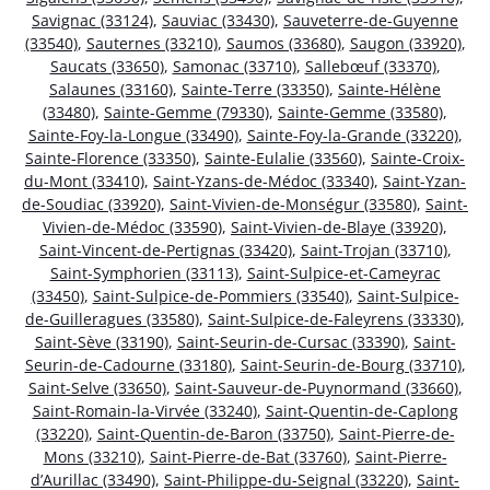
Savignac (33124)
,
Sauviac (33430)
,
Sauveterre-de-Guyenne
(33540)
,
Sauternes (33210)
,
Saumos (33680)
,
Saugon (33920)
,
Saucats (33650)
,
Samonac (33710)
,
Sallebœuf (33370)
,
Salaunes (33160)
,
Sainte-Terre (33350)
,
Sainte-Hélène
(33480)
,
Sainte-Gemme (79330)
,
Sainte-Gemme (33580)
,
Sainte-Foy-la-Longue (33490)
,
Sainte-Foy-la-Grande (33220)
,
Sainte-Florence (33350)
,
Sainte-Eulalie (33560)
,
Sainte-Croix-
du-Mont (33410)
,
Saint-Yzans-de-Médoc (33340)
,
Saint-Yzan-
de-Soudiac (33920)
,
Saint-Vivien-de-Monségur (33580)
,
Saint-
Vivien-de-Médoc (33590)
,
Saint-Vivien-de-Blaye (33920)
,
Saint-Vincent-de-Pertignas (33420)
,
Saint-Trojan (33710)
,
Saint-Symphorien (33113)
,
Saint-Sulpice-et-Cameyrac
(33450)
,
Saint-Sulpice-de-Pommiers (33540)
,
Saint-Sulpice-
de-Guilleragues (33580)
,
Saint-Sulpice-de-Faleyrens (33330)
,
Saint-Sève (33190)
,
Saint-Seurin-de-Cursac (33390)
,
Saint-
Seurin-de-Cadourne (33180)
,
Saint-Seurin-de-Bourg (33710)
,
Saint-Selve (33650)
,
Saint-Sauveur-de-Puynormand (33660)
,
Saint-Romain-la-Virvée (33240)
,
Saint-Quentin-de-Caplong
(33220)
,
Saint-Quentin-de-Baron (33750)
,
Saint-Pierre-de-
Mons (33210)
,
Saint-Pierre-de-Bat (33760)
,
Saint-Pierre-
d’Aurillac (33490)
,
Saint-Philippe-du-Seignal (33220)
,
Saint-