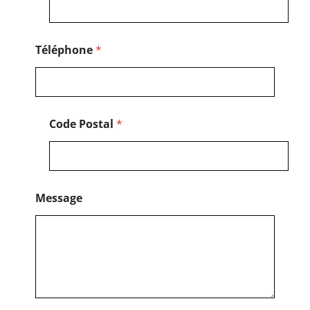
s
a
g
e
Téléphone
*
*
Code Postal
*
Message