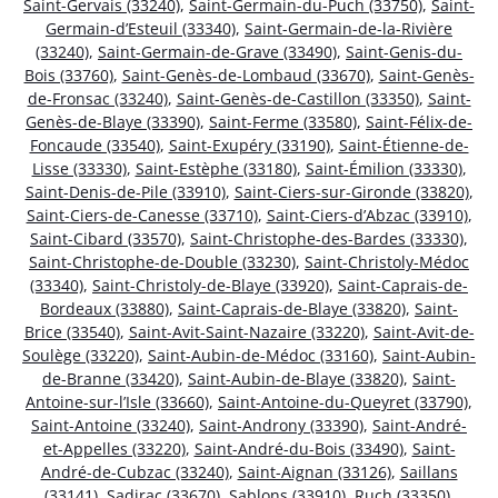
Saint-Gervais (33240)
,
Saint-Germain-du-Puch (33750)
,
Saint-
Germain-d’Esteuil (33340)
,
Saint-Germain-de-la-Rivière
(33240)
,
Saint-Germain-de-Grave (33490)
,
Saint-Genis-du-
Bois (33760)
,
Saint-Genès-de-Lombaud (33670)
,
Saint-Genès-
de-Fronsac (33240)
,
Saint-Genès-de-Castillon (33350)
,
Saint-
Genès-de-Blaye (33390)
,
Saint-Ferme (33580)
,
Saint-Félix-de-
Foncaude (33540)
,
Saint-Exupéry (33190)
,
Saint-Étienne-de-
Lisse (33330)
,
Saint-Estèphe (33180)
,
Saint-Émilion (33330)
,
Saint-Denis-de-Pile (33910)
,
Saint-Ciers-sur-Gironde (33820)
,
Saint-Ciers-de-Canesse (33710)
,
Saint-Ciers-d’Abzac (33910)
,
Saint-Cibard (33570)
,
Saint-Christophe-des-Bardes (33330)
,
Saint-Christophe-de-Double (33230)
,
Saint-Christoly-Médoc
(33340)
,
Saint-Christoly-de-Blaye (33920)
,
Saint-Caprais-de-
Bordeaux (33880)
,
Saint-Caprais-de-Blaye (33820)
,
Saint-
Brice (33540)
,
Saint-Avit-Saint-Nazaire (33220)
,
Saint-Avit-de-
Soulège (33220)
,
Saint-Aubin-de-Médoc (33160)
,
Saint-Aubin-
de-Branne (33420)
,
Saint-Aubin-de-Blaye (33820)
,
Saint-
Antoine-sur-l’Isle (33660)
,
Saint-Antoine-du-Queyret (33790)
,
Saint-Antoine (33240)
,
Saint-Androny (33390)
,
Saint-André-
et-Appelles (33220)
,
Saint-André-du-Bois (33490)
,
Saint-
André-de-Cubzac (33240)
,
Saint-Aignan (33126)
,
Saillans
(33141)
,
Sadirac (33670)
,
Sablons (33910)
,
Ruch (33350)
,