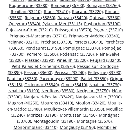
Roquebrune (33580)
,
Romagne (86700)
,
Romagne (33760)
,
Roaillan (33210)
,
Rions (33410)
,
Riocaud (33220)
,
Rimons
(33580)
,
Reignac (33860)
,
Rauzan (33420)
,
Quinsac (33360)
,
Queyrac (33340)
,
Pyla sur Mer (33115)
,
Puybarban (33190)
,
Pujols-sur-Ciron (33210)
,
Puisseguin (33570)
,
Pugnac (33710)
,
Prignac-et-Marcamps (33710)
,
Prignac-en-Médoc (33340)
,
Preignac (33210)
,
Préchac (33730)
,
Portets (33640)
,
Porchères
(33660)
,
Pondaurat (33190)
,
Pompignac (33370)
,
Pompéjac
(33730)
,
Pomerol (33500)
,
Podensac (33720)
,
Pleine-Selve
(33820)
,
Plassac (33390)
,
Pineuilh (33220)
,
Peujard (33240)
,
Petit-Palais-et-Cornemps (33570)
,
Pessac-sur-Dordogne
(33890)
,
Pessac (33600)
,
Périssac (33240)
,
Pellegrue (33790)
,
Pauillac (33250)
,
Parempuyre (33290)
,
Paillet (33550)
,
Origne
(33113)
,
Ordonnac (33340)
,
Omet (33410)
,
Noaillan (33730)
,
Noaillac (33190)
,
Neuffons (33580)
,
Nérigean (33750)
,
Néac
(33500)
,
Naujan-et-Postiac (33420)
,
Naujac-sur-Mer (33990)
,
Mugron (40250)
,
Mourens (33410)
,
Moulon (33420)
,
Moulis-
en-Médoc (33480)
,
Mouliets-et-Villemartin (33350)
,
Mouillac
(33240)
,
Morizès (33190)
,
Montussan (33450)
,
Montignac
(33760)
,
Montagoudin (33190)
,
Montagne (33570)
,
Monprimblanc (33410)
,
Mongauzy (33190)
,
Mombrier