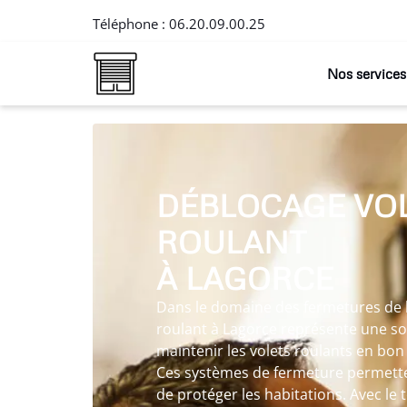
Téléphone :
06.20.09.00.25
Nos services
DÉBLOCAGE VO
ROULANT
À LAGORCE
Dans le domaine des fermetures de l’
roulant à Lagorce représente une s
maintenir les volets roulants en bon
Ces systèmes de fermeture permettent
de protéger les habitations. Avec le t