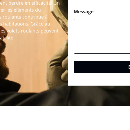
nt perdre en efficacité. Un
ser les éléments du
Message
s roulants contribue à
es habitations. Grâce au
les volets roulants peuvent
bilité.