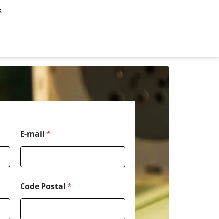
s
E-mail
*
Code Postal
*