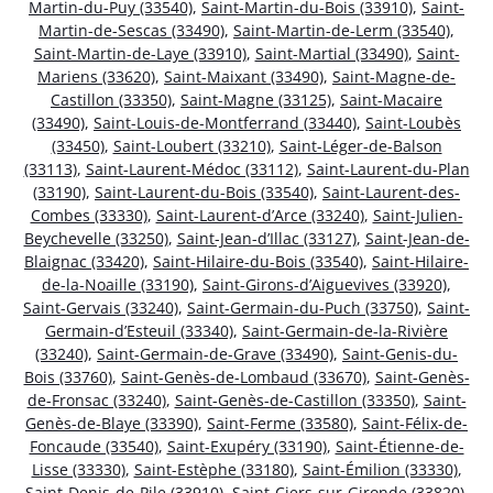
Martin-du-Puy (33540)
,
Saint-Martin-du-Bois (33910)
,
Saint-
Martin-de-Sescas (33490)
,
Saint-Martin-de-Lerm (33540)
,
Saint-Martin-de-Laye (33910)
,
Saint-Martial (33490)
,
Saint-
Mariens (33620)
,
Saint-Maixant (33490)
,
Saint-Magne-de-
Castillon (33350)
,
Saint-Magne (33125)
,
Saint-Macaire
(33490)
,
Saint-Louis-de-Montferrand (33440)
,
Saint-Loubès
(33450)
,
Saint-Loubert (33210)
,
Saint-Léger-de-Balson
(33113)
,
Saint-Laurent-Médoc (33112)
,
Saint-Laurent-du-Plan
(33190)
,
Saint-Laurent-du-Bois (33540)
,
Saint-Laurent-des-
Combes (33330)
,
Saint-Laurent-d’Arce (33240)
,
Saint-Julien-
Beychevelle (33250)
,
Saint-Jean-d’Illac (33127)
,
Saint-Jean-de-
Blaignac (33420)
,
Saint-Hilaire-du-Bois (33540)
,
Saint-Hilaire-
de-la-Noaille (33190)
,
Saint-Girons-d’Aiguevives (33920)
,
Saint-Gervais (33240)
,
Saint-Germain-du-Puch (33750)
,
Saint-
Germain-d’Esteuil (33340)
,
Saint-Germain-de-la-Rivière
(33240)
,
Saint-Germain-de-Grave (33490)
,
Saint-Genis-du-
Bois (33760)
,
Saint-Genès-de-Lombaud (33670)
,
Saint-Genès-
de-Fronsac (33240)
,
Saint-Genès-de-Castillon (33350)
,
Saint-
Genès-de-Blaye (33390)
,
Saint-Ferme (33580)
,
Saint-Félix-de-
Foncaude (33540)
,
Saint-Exupéry (33190)
,
Saint-Étienne-de-
Lisse (33330)
,
Saint-Estèphe (33180)
,
Saint-Émilion (33330)
,
Saint-Denis-de-Pile (33910)
,
Saint-Ciers-sur-Gironde (33820)
,