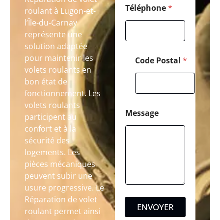
Téléphone
*
roulant à Lugon-et-
l’Île-du-Carnay
représente une
solution adaptée
pour maintenir les
Code Postal
*
volets roulants en
bon état de
fonctionnement. Les
volets roulants
Message
participent au
confort et à la
sécurité des
logements. Les
pièces mécaniques
peuvent subir une
usure progressive. Le
Réparation de volet
ENVOYER
roulant permet ainsi