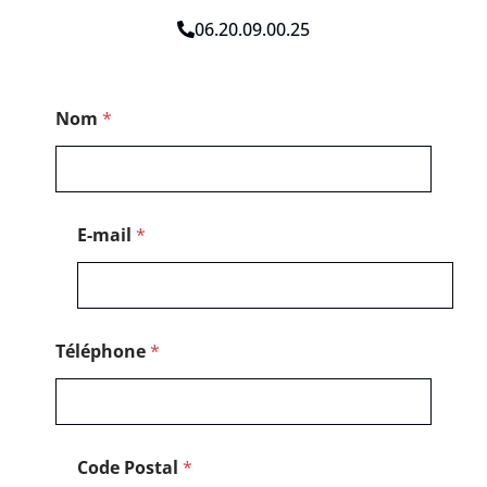
06.20.09.00.25
E
Nom
*
-
m
a
i
l
C
E-mail
*
o
d
e
C
o
d
Téléphone
*
e
Code Postal
*