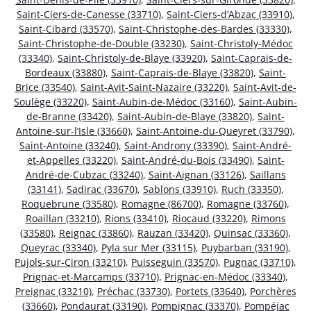
Saint-Ciers-de-Canesse (33710)
,
Saint-Ciers-d’Abzac (33910)
,
Saint-Cibard (33570)
,
Saint-Christophe-des-Bardes (33330)
,
Saint-Christophe-de-Double (33230)
,
Saint-Christoly-Médoc
(33340)
,
Saint-Christoly-de-Blaye (33920)
,
Saint-Caprais-de-
Bordeaux (33880)
,
Saint-Caprais-de-Blaye (33820)
,
Saint-
Brice (33540)
,
Saint-Avit-Saint-Nazaire (33220)
,
Saint-Avit-de-
Soulège (33220)
,
Saint-Aubin-de-Médoc (33160)
,
Saint-Aubin-
de-Branne (33420)
,
Saint-Aubin-de-Blaye (33820)
,
Saint-
Antoine-sur-l’Isle (33660)
,
Saint-Antoine-du-Queyret (33790)
,
Saint-Antoine (33240)
,
Saint-Androny (33390)
,
Saint-André-
et-Appelles (33220)
,
Saint-André-du-Bois (33490)
,
Saint-
André-de-Cubzac (33240)
,
Saint-Aignan (33126)
,
Saillans
(33141)
,
Sadirac (33670)
,
Sablons (33910)
,
Ruch (33350)
,
Roquebrune (33580)
,
Romagne (86700)
,
Romagne (33760)
,
Roaillan (33210)
,
Rions (33410)
,
Riocaud (33220)
,
Rimons
(33580)
,
Reignac (33860)
,
Rauzan (33420)
,
Quinsac (33360)
,
Queyrac (33340)
,
Pyla sur Mer (33115)
,
Puybarban (33190)
,
Pujols-sur-Ciron (33210)
,
Puisseguin (33570)
,
Pugnac (33710)
,
Prignac-et-Marcamps (33710)
,
Prignac-en-Médoc (33340)
,
Preignac (33210)
,
Préchac (33730)
,
Portets (33640)
,
Porchères
(33660)
,
Pondaurat (33190)
,
Pompignac (33370)
,
Pompéjac