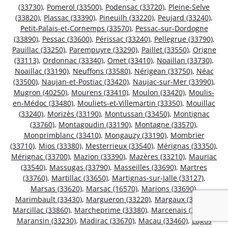
(33730)
,
Pomerol (33500)
,
Podensac (33720)
,
Pleine-Selve
(33820)
,
Plassac (33390)
,
Pineuilh (33220)
,
Peujard (33240)
,
Petit-Palais-et-Cornemps (33570)
,
Pessac-sur-Dordogne
(33890)
,
Pessac (33600)
,
Périssac (33240)
,
Pellegrue (33790)
,
Pauillac (33250)
,
Parempuyre (33290)
,
Paillet (33550)
,
Origne
(33113)
,
Ordonnac (33340)
,
Omet (33410)
,
Noaillan (33730)
,
Noaillac (33190)
,
Neuffons (33580)
,
Nérigean (33750)
,
Néac
(33500)
,
Naujan-et-Postiac (33420)
,
Naujac-sur-Mer (33990)
,
Mugron (40250)
,
Mourens (33410)
,
Moulon (33420)
,
Moulis-
en-Médoc (33480)
,
Mouliets-et-Villemartin (33350)
,
Mouillac
(33240)
,
Morizès (33190)
,
Montussan (33450)
,
Montignac
(33760)
,
Montagoudin (33190)
,
Montagne (33570)
,
Monprimblanc (33410)
,
Mongauzy (33190)
,
Mombrier
(33710)
,
Mios (33380)
,
Mesterrieux (33540)
,
Mérignas (33350)
,
Mérignac (33700)
,
Mazion (33390)
,
Mazères (33210)
,
Mauriac
(33540)
,
Massugas (33790)
,
Masseilles (33690)
,
Martres
(33760)
,
Martillac (33650)
,
Martignas-sur-Jalle (33127)
,
Marsas (33620)
,
Marsac (16570)
,
Marions (33690)
,
Marimbault (33430)
,
Margueron (33220)
,
Margaux (33460)
,
Marcillac (33860)
,
Marcheprime (33380)
,
Marcenais (33620)
,
Maransin (33230)
,
Madirac (33670)
,
Macau (33460)
,
Lugos