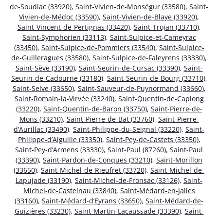
de-Soudiac (33920)
,
Saint-Vivien-de-Monségur (33580)
,
Saint-
Vivien-de-Médoc (33590)
,
Saint-Vivien-de-Blaye (33920)
,
Saint-Vincent-de-Pertignas (33420)
,
Saint-Trojan (33710)
,
Saint-Symphorien (33113)
,
Saint-Sulpice-et-Cameyrac
(33450)
,
Saint-Sulpice-de-Pommiers (33540)
,
Saint-Sulpice-
de-Guilleragues (33580)
,
Saint-Sulpice-de-Faleyrens (33330)
,
Saint-Sève (33190)
,
Saint-Seurin-de-Cursac (33390)
,
Saint-
Seurin-de-Cadourne (33180)
,
Saint-Seurin-de-Bourg (33710)
,
Saint-Selve (33650)
,
Saint-Sauveur-de-Puynormand (33660)
,
Saint-Romain-la-Virvée (33240)
,
Saint-Quentin-de-Caplong
(33220)
,
Saint-Quentin-de-Baron (33750)
,
Saint-Pierre-de-
Mons (33210)
,
Saint-Pierre-de-Bat (33760)
,
Saint-Pierre-
d’Aurillac (33490)
,
Saint-Philippe-du-Seignal (33220)
,
Saint-
Philippe-d’Aiguille (33350)
,
Saint-Pey-de-Castets (33350)
,
Saint-Pey-d’Armens (33330)
,
Saint-Paul (87260)
,
Saint-Paul
(33390)
,
Saint-Pardon-de-Conques (33210)
,
Saint-Morillon
(33650)
,
Saint-Michel-de-Rieufret (33720)
,
Saint-Michel-de-
Lapujade (33190)
,
Saint-Michel-de-Fronsac (33126)
,
Saint-
Michel-de-Castelnau (33840)
,
Saint-Médard-en-Jalles
(33160)
,
Saint-Médard-d’Eyrans (33650)
,
Saint-Médard-de-
Guizières (33230)
,
Saint-Martin-Lacaussade (33390)
,
Saint-