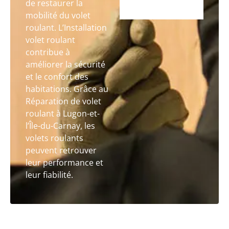
de restaurer la
mobilité du volet
roulant. L’Installation
volet roulant
contribue à
améliorer la sécurité
et le confort des
habitations. Grâce au
Réparation de volet
roulant à Lugon-et-
l’Île-du-Carnay, les
volets roulants
peuvent retrouver
leur performance et
leur fiabilité.