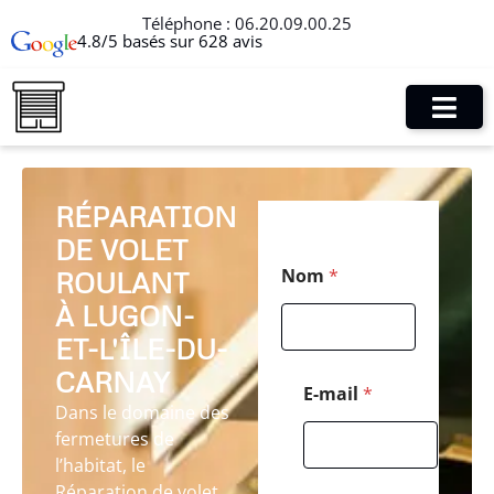
Téléphone :
06.20.09.00.25
4.8/5 basés sur 628 avis
RÉPARATION
DE VOLET
*
Nom
*
ROULANT
P
o
À LUGON-
s
t
ET-L'ÎLE-DU-
a
CARNAY
l
E-mail
*
*
Dans le domaine des
fermetures de
l’habitat, le
Réparation de volet