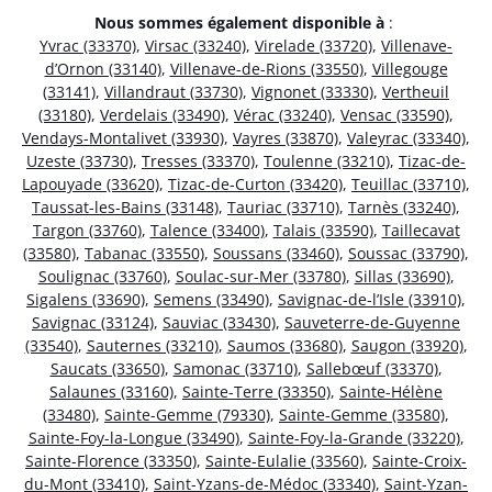
Nous sommes également disponible à
:
Yvrac (33370)
,
Virsac (33240)
,
Virelade (33720)
,
Villenave-
d’Ornon (33140)
,
Villenave-de-Rions (33550)
,
Villegouge
(33141)
,
Villandraut (33730)
,
Vignonet (33330)
,
Vertheuil
(33180)
,
Verdelais (33490)
,
Vérac (33240)
,
Vensac (33590)
,
Vendays-Montalivet (33930)
,
Vayres (33870)
,
Valeyrac (33340)
,
Uzeste (33730)
,
Tresses (33370)
,
Toulenne (33210)
,
Tizac-de-
Lapouyade (33620)
,
Tizac-de-Curton (33420)
,
Teuillac (33710)
,
Taussat-les-Bains (33148)
,
Tauriac (33710)
,
Tarnès (33240)
,
Targon (33760)
,
Talence (33400)
,
Talais (33590)
,
Taillecavat
(33580)
,
Tabanac (33550)
,
Soussans (33460)
,
Soussac (33790)
,
Soulignac (33760)
,
Soulac-sur-Mer (33780)
,
Sillas (33690)
,
Sigalens (33690)
,
Semens (33490)
,
Savignac-de-l’Isle (33910)
,
Savignac (33124)
,
Sauviac (33430)
,
Sauveterre-de-Guyenne
(33540)
,
Sauternes (33210)
,
Saumos (33680)
,
Saugon (33920)
,
Saucats (33650)
,
Samonac (33710)
,
Sallebœuf (33370)
,
Salaunes (33160)
,
Sainte-Terre (33350)
,
Sainte-Hélène
(33480)
,
Sainte-Gemme (79330)
,
Sainte-Gemme (33580)
,
Sainte-Foy-la-Longue (33490)
,
Sainte-Foy-la-Grande (33220)
,
Sainte-Florence (33350)
,
Sainte-Eulalie (33560)
,
Sainte-Croix-
du-Mont (33410)
,
Saint-Yzans-de-Médoc (33340)
,
Saint-Yzan-