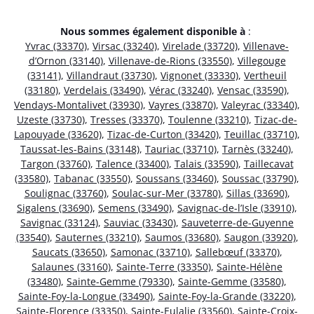
Nous sommes également disponible à
:
Yvrac (33370)
,
Virsac (33240)
,
Virelade (33720)
,
Villenave-
d’Ornon (33140)
,
Villenave-de-Rions (33550)
,
Villegouge
(33141)
,
Villandraut (33730)
,
Vignonet (33330)
,
Vertheuil
(33180)
,
Verdelais (33490)
,
Vérac (33240)
,
Vensac (33590)
,
Vendays-Montalivet (33930)
,
Vayres (33870)
,
Valeyrac (33340)
,
Uzeste (33730)
,
Tresses (33370)
,
Toulenne (33210)
,
Tizac-de-
Lapouyade (33620)
,
Tizac-de-Curton (33420)
,
Teuillac (33710)
,
Taussat-les-Bains (33148)
,
Tauriac (33710)
,
Tarnès (33240)
,
Targon (33760)
,
Talence (33400)
,
Talais (33590)
,
Taillecavat
(33580)
,
Tabanac (33550)
,
Soussans (33460)
,
Soussac (33790)
,
Soulignac (33760)
,
Soulac-sur-Mer (33780)
,
Sillas (33690)
,
Sigalens (33690)
,
Semens (33490)
,
Savignac-de-l’Isle (33910)
,
Savignac (33124)
,
Sauviac (33430)
,
Sauveterre-de-Guyenne
(33540)
,
Sauternes (33210)
,
Saumos (33680)
,
Saugon (33920)
,
Saucats (33650)
,
Samonac (33710)
,
Sallebœuf (33370)
,
Salaunes (33160)
,
Sainte-Terre (33350)
,
Sainte-Hélène
(33480)
,
Sainte-Gemme (79330)
,
Sainte-Gemme (33580)
,
Sainte-Foy-la-Longue (33490)
,
Sainte-Foy-la-Grande (33220)
,
Sainte-Florence (33350)
,
Sainte-Eulalie (33560)
,
Sainte-Croix-