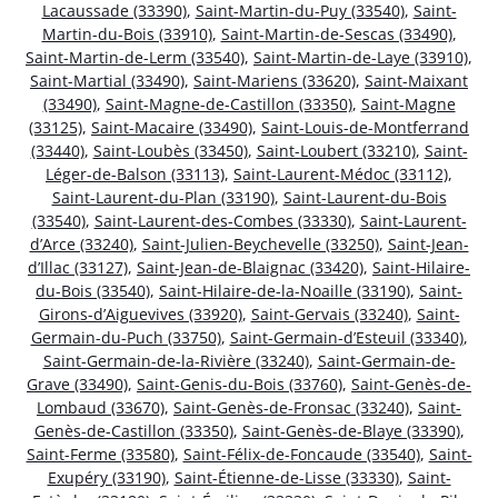
Lacaussade (33390)
,
Saint-Martin-du-Puy (33540)
,
Saint-
Martin-du-Bois (33910)
,
Saint-Martin-de-Sescas (33490)
,
Saint-Martin-de-Lerm (33540)
,
Saint-Martin-de-Laye (33910)
,
Saint-Martial (33490)
,
Saint-Mariens (33620)
,
Saint-Maixant
(33490)
,
Saint-Magne-de-Castillon (33350)
,
Saint-Magne
(33125)
,
Saint-Macaire (33490)
,
Saint-Louis-de-Montferrand
(33440)
,
Saint-Loubès (33450)
,
Saint-Loubert (33210)
,
Saint-
Léger-de-Balson (33113)
,
Saint-Laurent-Médoc (33112)
,
Saint-Laurent-du-Plan (33190)
,
Saint-Laurent-du-Bois
(33540)
,
Saint-Laurent-des-Combes (33330)
,
Saint-Laurent-
d’Arce (33240)
,
Saint-Julien-Beychevelle (33250)
,
Saint-Jean-
d’Illac (33127)
,
Saint-Jean-de-Blaignac (33420)
,
Saint-Hilaire-
du-Bois (33540)
,
Saint-Hilaire-de-la-Noaille (33190)
,
Saint-
Girons-d’Aiguevives (33920)
,
Saint-Gervais (33240)
,
Saint-
Germain-du-Puch (33750)
,
Saint-Germain-d’Esteuil (33340)
,
Saint-Germain-de-la-Rivière (33240)
,
Saint-Germain-de-
Grave (33490)
,
Saint-Genis-du-Bois (33760)
,
Saint-Genès-de-
Lombaud (33670)
,
Saint-Genès-de-Fronsac (33240)
,
Saint-
Genès-de-Castillon (33350)
,
Saint-Genès-de-Blaye (33390)
,
Saint-Ferme (33580)
,
Saint-Félix-de-Foncaude (33540)
,
Saint-
Exupéry (33190)
,
Saint-Étienne-de-Lisse (33330)
,
Saint-