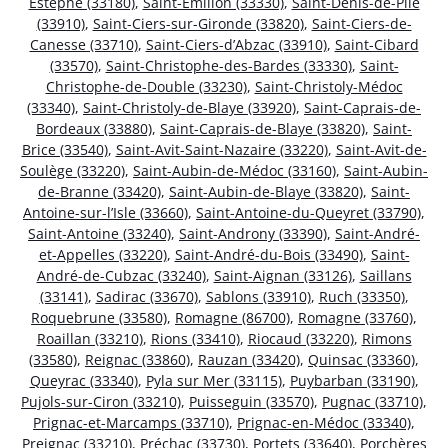
Estèphe (33180)
,
Saint-Émilion (33330)
,
Saint-Denis-de-Pile
(33910)
,
Saint-Ciers-sur-Gironde (33820)
,
Saint-Ciers-de-
Canesse (33710)
,
Saint-Ciers-d’Abzac (33910)
,
Saint-Cibard
(33570)
,
Saint-Christophe-des-Bardes (33330)
,
Saint-
Christophe-de-Double (33230)
,
Saint-Christoly-Médoc
(33340)
,
Saint-Christoly-de-Blaye (33920)
,
Saint-Caprais-de-
Bordeaux (33880)
,
Saint-Caprais-de-Blaye (33820)
,
Saint-
Brice (33540)
,
Saint-Avit-Saint-Nazaire (33220)
,
Saint-Avit-de-
Soulège (33220)
,
Saint-Aubin-de-Médoc (33160)
,
Saint-Aubin-
de-Branne (33420)
,
Saint-Aubin-de-Blaye (33820)
,
Saint-
Antoine-sur-l’Isle (33660)
,
Saint-Antoine-du-Queyret (33790)
,
Saint-Antoine (33240)
,
Saint-Androny (33390)
,
Saint-André-
et-Appelles (33220)
,
Saint-André-du-Bois (33490)
,
Saint-
André-de-Cubzac (33240)
,
Saint-Aignan (33126)
,
Saillans
(33141)
,
Sadirac (33670)
,
Sablons (33910)
,
Ruch (33350)
,
Roquebrune (33580)
,
Romagne (86700)
,
Romagne (33760)
,
Roaillan (33210)
,
Rions (33410)
,
Riocaud (33220)
,
Rimons
(33580)
,
Reignac (33860)
,
Rauzan (33420)
,
Quinsac (33360)
,
Queyrac (33340)
,
Pyla sur Mer (33115)
,
Puybarban (33190)
,
Pujols-sur-Ciron (33210)
,
Puisseguin (33570)
,
Pugnac (33710)
,
Prignac-et-Marcamps (33710)
,
Prignac-en-Médoc (33340)
,
Preignac (33210)
,
Préchac (33730)
,
Portets (33640)
,
Porchères