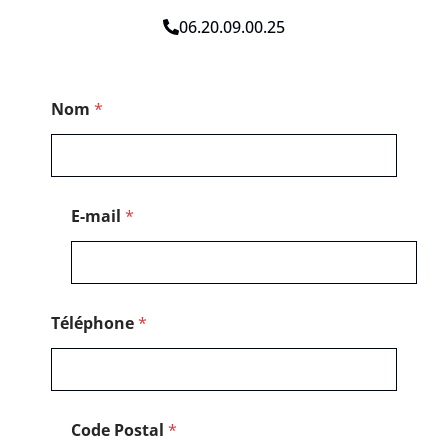
06.20.09.00.25
T
Nom
*
é
l
é
p
h
o
E-mail
*
n
e
P
o
s
t
Téléphone
*
a
l
P
o
s
Code Postal
*
t