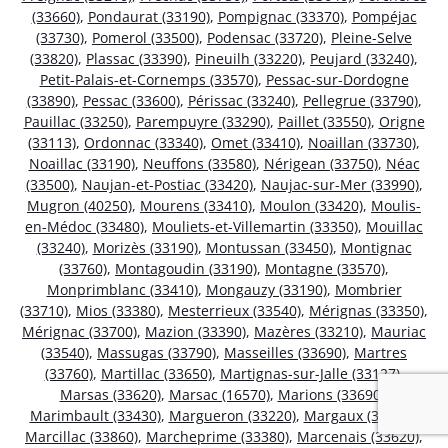
(33660)
,
Pondaurat (33190)
,
Pompignac (33370)
,
Pompéjac
(33730)
,
Pomerol (33500)
,
Podensac (33720)
,
Pleine-Selve
(33820)
,
Plassac (33390)
,
Pineuilh (33220)
,
Peujard (33240)
,
Petit-Palais-et-Cornemps (33570)
,
Pessac-sur-Dordogne
(33890)
,
Pessac (33600)
,
Périssac (33240)
,
Pellegrue (33790)
,
Pauillac (33250)
,
Parempuyre (33290)
,
Paillet (33550)
,
Origne
(33113)
,
Ordonnac (33340)
,
Omet (33410)
,
Noaillan (33730)
,
Noaillac (33190)
,
Neuffons (33580)
,
Nérigean (33750)
,
Néac
(33500)
,
Naujan-et-Postiac (33420)
,
Naujac-sur-Mer (33990)
,
Mugron (40250)
,
Mourens (33410)
,
Moulon (33420)
,
Moulis-
en-Médoc (33480)
,
Mouliets-et-Villemartin (33350)
,
Mouillac
(33240)
,
Morizès (33190)
,
Montussan (33450)
,
Montignac
(33760)
,
Montagoudin (33190)
,
Montagne (33570)
,
Monprimblanc (33410)
,
Mongauzy (33190)
,
Mombrier
(33710)
,
Mios (33380)
,
Mesterrieux (33540)
,
Mérignas (33350)
,
Mérignac (33700)
,
Mazion (33390)
,
Mazères (33210)
,
Mauriac
(33540)
,
Massugas (33790)
,
Masseilles (33690)
,
Martres
(33760)
,
Martillac (33650)
,
Martignas-sur-Jalle (33127)
,
Marsas (33620)
,
Marsac (16570)
,
Marions (33690)
,
Marimbault (33430)
,
Margueron (33220)
,
Margaux (33460)
,
Marcillac (33860)
,
Marcheprime (33380)
,
Marcenais (33620)
,