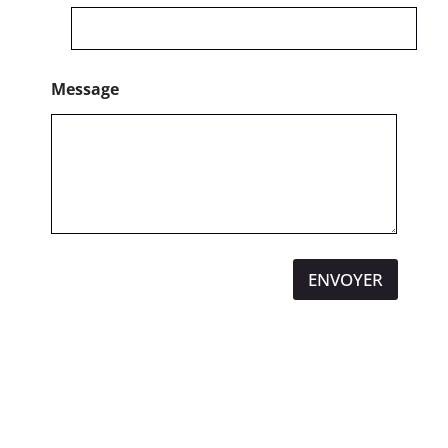
a
l
Message
ENVOYER