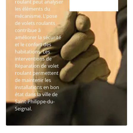
roulant peut analyser
les éléments du
mécanisme. L’pose
de volets roulants
contribue à
améliorer la sécurité
et le confort des
habitations. Les
interventions de
Réparation de volet
roulant permettent
de maintenir les
installations en bon
état dans la ville de
Saint-Philippe-du-
Seignal.