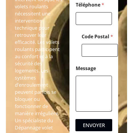
Téléphone
*
volets roulants
nécessitent une
intervention
technique pour
retrouver leur
Code Postal
*
efficacité. Les volets
roulants participent
au confort et à la
sécurité des
Message
logements. Les
systèmes
d’enroulement
peuvent parfois se
bloquer ou
fonctionner de
manière irrégulière.
Un spécialiste du
ENVOYER
Dépannage volet