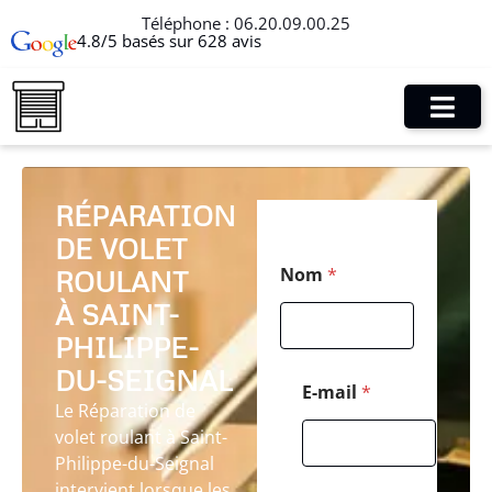
Téléphone :
06.20.09.00.25
4.8/5 basés sur 628 avis
RÉPARATION
DE VOLET
P
Nom
*
ROULANT
o
s
À SAINT-
t
a
PHILIPPE-
l
DU-SEIGNAL
N
E-mail
*
o
Le Réparation de
m
volet roulant à Saint-
N
Philippe-du-Seignal
o
m
intervient lorsque les