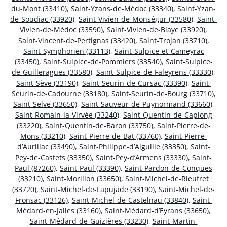
du-Mont (33410)
,
Saint-Yzans-de-Médoc (33340)
,
Saint-Yzan-
de-Soudiac (33920)
,
Saint-Vivien-de-Monségur (33580)
,
Saint-
Vivien-de-Médoc (33590)
,
Saint-Vivien-de-Blaye (33920)
,
Saint-Vincent-de-Pertignas (33420)
,
Saint-Trojan (33710)
,
Saint-Symphorien (33113)
,
Saint-Sulpice-et-Cameyrac
(33450)
,
Saint-Sulpice-de-Pommiers (33540)
,
Saint-Sulpice-
de-Guilleragues (33580)
,
Saint-Sulpice-de-Faleyrens (33330)
,
Saint-Sève (33190)
,
Saint-Seurin-de-Cursac (33390)
,
Saint-
Seurin-de-Cadourne (33180)
,
Saint-Seurin-de-Bourg (33710)
,
Saint-Selve (33650)
,
Saint-Sauveur-de-Puynormand (33660)
,
Saint-Romain-la-Virvée (33240)
,
Saint-Quentin-de-Caplong
(33220)
,
Saint-Quentin-de-Baron (33750)
,
Saint-Pierre-de-
Mons (33210)
,
Saint-Pierre-de-Bat (33760)
,
Saint-Pierre-
d’Aurillac (33490)
,
Saint-Philippe-d’Aiguille (33350)
,
Saint-
Pey-de-Castets (33350)
,
Saint-Pey-d’Armens (33330)
,
Saint-
Paul (87260)
,
Saint-Paul (33390)
,
Saint-Pardon-de-Conques
(33210)
,
Saint-Morillon (33650)
,
Saint-Michel-de-Rieufret
(33720)
,
Saint-Michel-de-Lapujade (33190)
,
Saint-Michel-de-
Fronsac (33126)
,
Saint-Michel-de-Castelnau (33840)
,
Saint-
Médard-en-Jalles (33160)
,
Saint-Médard-d’Eyrans (33650)
,
Saint-Médard-de-Guizières (33230)
,
Saint-Martin-