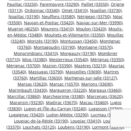
Pauillac (33250)
,
Parempuyre (33290)
,
Paillet (33550)
,
Origne
(33113)
,
Ordonnac (33340)
,
Omet (33410)
,
Noaillan (33730)
,
Noaillac (33190)
,
Neuffons (33580)
,
Nérigean (33750)
,
Néac
(33500)
,
Naujan-et-Postiac (33420)
,
Naujac-sur-Mer (33990)
,
Mugron (40250)
,
Mourens (33410)
,
Moulon (33420)
,
Moulis-
en-Médoc (33480)
,
Mouliets-et-Villemartin (33350)
,
Mouillac
(33240)
,
Morizès (33190)
,
Montussan (33450)
,
Montignac
(33760)
,
Montagoudin (33190)
,
Montagne (33570)
,
Monprimblanc (33410)
,
Mongauzy (33190)
,
Mombrier
(33710)
,
Mios (33380)
,
Mesterrieux (33540)
,
Mérignas (33350)
,
Mérignac (33700)
,
Mazion (33390)
,
Mazères (33210)
,
Mauriac
(33540)
,
Massugas (33790)
,
Masseilles (33690)
,
Martres
(33760)
,
Martillac (33650)
,
Martignas-sur-Jalle (33127)
,
Marsas (33620)
,
Marsac (16570)
,
Marions (33690)
,
Marimbault (33430)
,
Margueron (33220)
,
Margaux (33460)
,
Marcillac (33860)
,
Marcheprime (33380)
,
Marcenais (33620)
,
Maransin (33230)
,
Madirac (33670)
,
Macau (33460)
,
Lugos
(33830)
,
Lugon-et-l’Île-du-Carnay (33240)
,
Lugasson (33760)
,
Lugaignac (33420)
,
Ludon-Médoc (33290)
,
Lucmau (33840)
,
Loupiac-de-la-Réole (33190)
,
Loupiac (33410)
,
Loupes
(33370)
,
Louchats (33125)
,
Loubens (33190)
,
Lormont (33310)
,