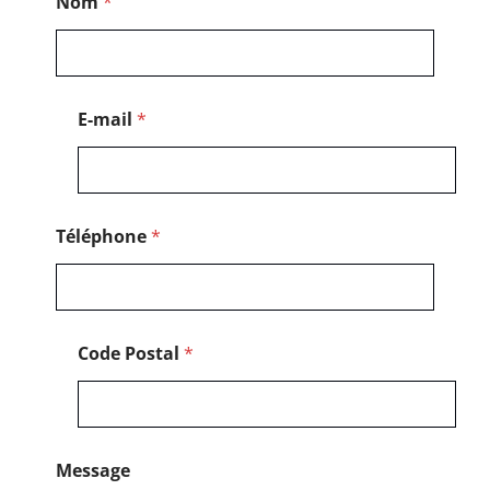
Nom
*
e
s
s
a
g
e
E-mail
*
N
o
m
N
o
m
Téléphone
*
Code Postal
*
Message