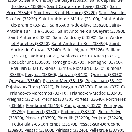
(33340)
,
Saint-Christoly-de-Blaye (33920)
,
Saint-Caprais-de-
Bordeaux (33880)
,
Saint-Caprais-de-Blaye (33820)
,
Saint-
Brice (33540)
,
Saint-Avit-Saint-Nazaire (33220)
,
Saint-Avit-de-
Soulège (33220)
,
Saint-Aubin-de-Médoc (33160)
,
Saint-Aubin-
de-Branne (33420)
,
Saint-Aubin-de-Blaye (33820)
,
Saint-
Antoine-sur-l’Isle (33660)
,
Saint-Antoine-du-Queyret (33790)
,
Saint-Antoine (33240)
,
Saint-Androny (33390)
,
Saint-André-
et-Appelles (33220)
,
Saint-André-du-Bois (33490)
,
Saint-
André-de-Cubzac (33240)
,
Saint-Aignan (33126)
,
Saillans
(33141)
,
Sadirac (33670)
,
Sablons (33910)
,
Ruch (33350)
,
Roquebrune (33580)
,
Romagne (86700)
,
Romagne (33760)
,
Roaillan (33210)
,
Rions (33410)
,
Riocaud (33220)
,
Rimons
(33580)
,
Reignac (33860)
,
Rauzan (33420)
,
Quinsac (33360)
,
Queyrac (33340)
,
Pyla sur Mer (33115)
,
Puybarban (33190)
,
Pujols-sur-Ciron (33210)
,
Puisseguin (33570)
,
Pugnac (33710)
,
Prignac-et-Marcamps (33710)
,
Prignac-en-Médoc (33340)
,
Preignac (33210)
,
Préchac (33730)
,
Portets (33640)
,
Porchères
(33660)
,
Pondaurat (33190)
,
Pompignac (33370)
,
Pompéjac
(33730)
,
Pomerol (33500)
,
Podensac (33720)
,
Pleine-Selve
(33820)
,
Plassac (33390)
,
Pineuilh (33220)
,
Peujard (33240)
,
Petit-Palais-et-Cornemps (33570)
,
Pessac-sur-Dordogne
(33890)
,
Pessac (33600)
,
Périssac (33240)
,
Pellegrue (33790)
,