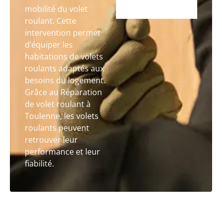
mobilité du volet
roulant. Cette
intervention permet
d’équiper les
habitations de volets
roulants adaptés aux
besoins du logement.
Grâce au Réparation
de volet roulant à
Toulenne, les volets
roulants peuvent
retrouver leur
performance et leur
fiabilité.