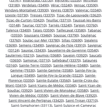
(33141)
,
Villandraut (33730)
,
Vignonet (33330)
,
Vertheuil
(33180)
,
Verdelais (33490)
,
Vérac (33240)
,
Vensac (33590)
,
Vendays-Montalivet (33930)
,
Vayres (33870)
,
Valeyrac (33340)
,
Uzeste (33730)
,
Tresses (33370)
,
Tizac-de-Lapouyade (33620)
,
Tizac-de-Curton (33420)
,
Teuillac (33710)
,
Taussat-les-Bains
(33148)
,
Tauriac (33710)
,
Tarnès (33240)
,
Targon (33760)
,
Talence (33400)
,
Talais (33590)
,
Taillecavat (33580)
,
Tabanac
(33550)
,
Soussans (33460)
,
Soussac (33790)
,
Soulignac
(33760)
,
Soulac-sur-Mer (33780)
,
Sillas (33690)
,
Sigalens
(33690)
,
Semens (33490)
,
Savignac-de-l’Isle (33910)
,
Savignac
(33124)
,
Sauviac (33430)
,
Sauveterre-de-Guyenne (33540)
,
Sauternes (33210)
,
Saumos (33680)
,
Saugon (33920)
,
Saucats
(33650)
,
Samonac (33710)
,
Sallebœuf (33370)
,
Salaunes
(33160)
,
Sainte-Terre (33350)
,
Sainte-Hélène (33480)
,
Sainte-
Gemme (79330)
,
Sainte-Gemme (33580)
,
Sainte-Foy-la-
Longue (33490)
,
Sainte-Foy-la-Grande (33220)
,
Sainte-
Florence (33350)
,
Sainte-Eulalie (33560)
,
Sainte-Croix-du-
Mont (33410)
,
Saint-Yzans-de-Médoc (33340)
,
Saint-Yzan-de-
Soudiac (33920)
,
Saint-Vivien-de-Monségur (33580)
,
Saint-
Vivien-de-Médoc (33590)
,
Saint-Vivien-de-Blaye (33920)
,
Saint-Vincent-de-Pertignas (33420)
,
Saint-Trojan (33710)
,
Saint-Symphorien (33113)
,
Saint-Sulpice-et-Cameyrac