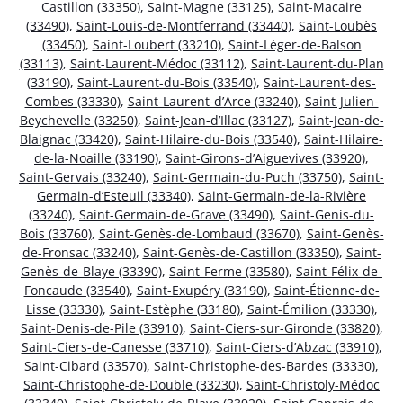
Castillon (33350)
,
Saint-Magne (33125)
,
Saint-Macaire
(33490)
,
Saint-Louis-de-Montferrand (33440)
,
Saint-Loubès
(33450)
,
Saint-Loubert (33210)
,
Saint-Léger-de-Balson
(33113)
,
Saint-Laurent-Médoc (33112)
,
Saint-Laurent-du-Plan
(33190)
,
Saint-Laurent-du-Bois (33540)
,
Saint-Laurent-des-
Combes (33330)
,
Saint-Laurent-d’Arce (33240)
,
Saint-Julien-
Beychevelle (33250)
,
Saint-Jean-d’Illac (33127)
,
Saint-Jean-de-
Blaignac (33420)
,
Saint-Hilaire-du-Bois (33540)
,
Saint-Hilaire-
de-la-Noaille (33190)
,
Saint-Girons-d’Aiguevives (33920)
,
Saint-Gervais (33240)
,
Saint-Germain-du-Puch (33750)
,
Saint-
Germain-d’Esteuil (33340)
,
Saint-Germain-de-la-Rivière
(33240)
,
Saint-Germain-de-Grave (33490)
,
Saint-Genis-du-
Bois (33760)
,
Saint-Genès-de-Lombaud (33670)
,
Saint-Genès-
de-Fronsac (33240)
,
Saint-Genès-de-Castillon (33350)
,
Saint-
Genès-de-Blaye (33390)
,
Saint-Ferme (33580)
,
Saint-Félix-de-
Foncaude (33540)
,
Saint-Exupéry (33190)
,
Saint-Étienne-de-
Lisse (33330)
,
Saint-Estèphe (33180)
,
Saint-Émilion (33330)
,
Saint-Denis-de-Pile (33910)
,
Saint-Ciers-sur-Gironde (33820)
,
Saint-Ciers-de-Canesse (33710)
,
Saint-Ciers-d’Abzac (33910)
,
Saint-Cibard (33570)
,
Saint-Christophe-des-Bardes (33330)
,
Saint-Christophe-de-Double (33230)
,
Saint-Christoly-Médoc