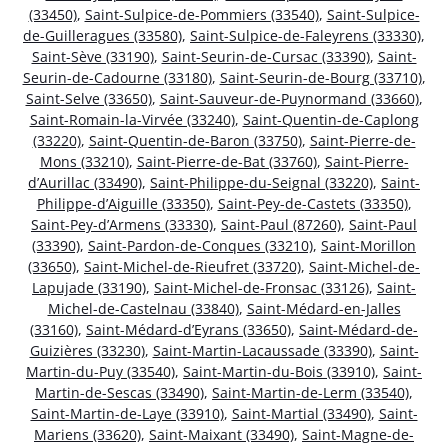
(33450)
,
Saint-Sulpice-de-Pommiers (33540)
,
Saint-Sulpice-
de-Guilleragues (33580)
,
Saint-Sulpice-de-Faleyrens (33330)
,
Saint-Sève (33190)
,
Saint-Seurin-de-Cursac (33390)
,
Saint-
Seurin-de-Cadourne (33180)
,
Saint-Seurin-de-Bourg (33710)
,
Saint-Selve (33650)
,
Saint-Sauveur-de-Puynormand (33660)
,
Saint-Romain-la-Virvée (33240)
,
Saint-Quentin-de-Caplong
(33220)
,
Saint-Quentin-de-Baron (33750)
,
Saint-Pierre-de-
Mons (33210)
,
Saint-Pierre-de-Bat (33760)
,
Saint-Pierre-
d’Aurillac (33490)
,
Saint-Philippe-du-Seignal (33220)
,
Saint-
Philippe-d’Aiguille (33350)
,
Saint-Pey-de-Castets (33350)
,
Saint-Pey-d’Armens (33330)
,
Saint-Paul (87260)
,
Saint-Paul
(33390)
,
Saint-Pardon-de-Conques (33210)
,
Saint-Morillon
(33650)
,
Saint-Michel-de-Rieufret (33720)
,
Saint-Michel-de-
Lapujade (33190)
,
Saint-Michel-de-Fronsac (33126)
,
Saint-
Michel-de-Castelnau (33840)
,
Saint-Médard-en-Jalles
(33160)
,
Saint-Médard-d’Eyrans (33650)
,
Saint-Médard-de-
Guizières (33230)
,
Saint-Martin-Lacaussade (33390)
,
Saint-
Martin-du-Puy (33540)
,
Saint-Martin-du-Bois (33910)
,
Saint-
Martin-de-Sescas (33490)
,
Saint-Martin-de-Lerm (33540)
,
Saint-Martin-de-Laye (33910)
,
Saint-Martial (33490)
,
Saint-
Mariens (33620)
,
Saint-Maixant (33490)
,
Saint-Magne-de-