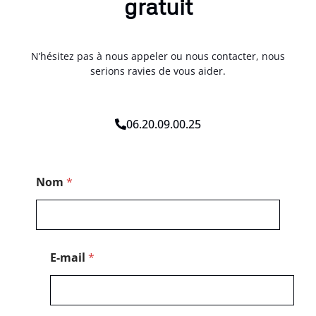
gratuit
N’hésitez pas à nous appeler ou nous contacter, nous
serions ravies de vous aider.
06.20.09.00.25
M
Nom
*
e
s
s
a
g
e
E-mail
*
C
o
d
e