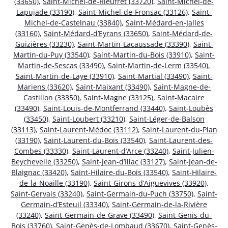
(33650)
,
Saint-Michel-de-Rieufret (33720)
,
Saint-Michel-de-
Lapujade (33190)
,
Saint-Michel-de-Fronsac (33126)
,
Saint-
Michel-de-Castelnau (33840)
,
Saint-Médard-en-Jalles
(33160)
,
Saint-Médard-d’Eyrans (33650)
,
Saint-Médard-de-
Guizières (33230)
,
Saint-Martin-Lacaussade (33390)
,
Saint-
Martin-du-Puy (33540)
,
Saint-Martin-du-Bois (33910)
,
Saint-
Martin-de-Sescas (33490)
,
Saint-Martin-de-Lerm (33540)
,
Saint-Martin-de-Laye (33910)
,
Saint-Martial (33490)
,
Saint-
Mariens (33620)
,
Saint-Maixant (33490)
,
Saint-Magne-de-
Castillon (33350)
,
Saint-Magne (33125)
,
Saint-Macaire
(33490)
,
Saint-Louis-de-Montferrand (33440)
,
Saint-Loubès
(33450)
,
Saint-Loubert (33210)
,
Saint-Léger-de-Balson
(33113)
,
Saint-Laurent-Médoc (33112)
,
Saint-Laurent-du-Plan
(33190)
,
Saint-Laurent-du-Bois (33540)
,
Saint-Laurent-des-
Combes (33330)
,
Saint-Laurent-d’Arce (33240)
,
Saint-Julien-
Beychevelle (33250)
,
Saint-Jean-d’Illac (33127)
,
Saint-Jean-de-
Blaignac (33420)
,
Saint-Hilaire-du-Bois (33540)
,
Saint-Hilaire-
de-la-Noaille (33190)
,
Saint-Girons-d’Aiguevives (33920)
,
Saint-Gervais (33240)
,
Saint-Germain-du-Puch (33750)
,
Saint-
Germain-d’Esteuil (33340)
,
Saint-Germain-de-la-Rivière
(33240)
,
Saint-Germain-de-Grave (33490)
,
Saint-Genis-du-
Bois (33760)
,
Saint-Genès-de-Lombaud (33670)
,
Saint-Genès-