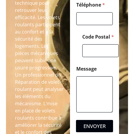
technique pour
Téléphone
*
retrouver leur
efficacité. Les volets
roulants participent
au confort et à la
Code Postal
*
sécurité des
logements. Les
pièces mécaniques
peuvent subir une
usure progressive.
Message
Un professionnel du
Réparation de volet
roulant peut analyser
les éléments du
mécanisme. L’mise
en place de volets
roulants contribue à
améliorer la sécurité
ENVOYER
et le confort des