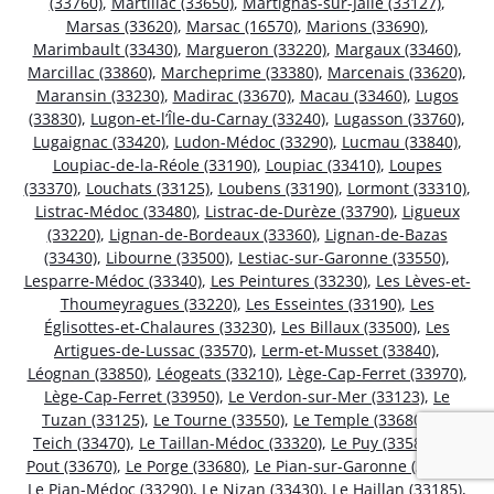
(33760)
,
Martillac (33650)
,
Martignas-sur-Jalle (33127)
,
Marsas (33620)
,
Marsac (16570)
,
Marions (33690)
,
Marimbault (33430)
,
Margueron (33220)
,
Margaux (33460)
,
Marcillac (33860)
,
Marcheprime (33380)
,
Marcenais (33620)
,
Maransin (33230)
,
Madirac (33670)
,
Macau (33460)
,
Lugos
(33830)
,
Lugon-et-l’Île-du-Carnay (33240)
,
Lugasson (33760)
,
Lugaignac (33420)
,
Ludon-Médoc (33290)
,
Lucmau (33840)
,
Loupiac-de-la-Réole (33190)
,
Loupiac (33410)
,
Loupes
(33370)
,
Louchats (33125)
,
Loubens (33190)
,
Lormont (33310)
,
Listrac-Médoc (33480)
,
Listrac-de-Durèze (33790)
,
Ligueux
(33220)
,
Lignan-de-Bordeaux (33360)
,
Lignan-de-Bazas
(33430)
,
Libourne (33500)
,
Lestiac-sur-Garonne (33550)
,
Lesparre-Médoc (33340)
,
Les Peintures (33230)
,
Les Lèves-et-
Thoumeyragues (33220)
,
Les Esseintes (33190)
,
Les
Églisottes-et-Chalaures (33230)
,
Les Billaux (33500)
,
Les
Artigues-de-Lussac (33570)
,
Lerm-et-Musset (33840)
,
Léognan (33850)
,
Léogeats (33210)
,
Lège-Cap-Ferret (33970)
,
Lège-Cap-Ferret (33950)
,
Le Verdon-sur-Mer (33123)
,
Le
Tuzan (33125)
,
Le Tourne (33550)
,
Le Temple (33680)
,
Le
Teich (33470)
,
Le Taillan-Médoc (33320)
,
Le Puy (33580)
,
Le
Pout (33670)
,
Le Porge (33680)
,
Le Pian-sur-Garonne (33490)
,
Le Pian-Médoc (33290)
,
Le Nizan (33430)
,
Le Haillan (33185)
,