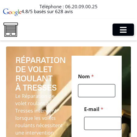
Téléphone :
06.20.09.00.25
4.8/5 basés sur 628 avis
RÉPARATION
DE VOLET
*
Nom
*
ROULANT
*
C
À TRESSES
o
d
Le Réparation de
e
volet roulant à
E-mail
*
Tresses intervient
lorsque les volets
roulants nécessitent
une intervention