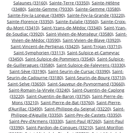
Salaunes (33160)
,
Sainte-Terre (33350)
,
Sainte-Hélène
(33480)
,
Sainte-Gemme (79330)
,
Sainte-Gemme (33580)
,
Sainte-Foy-la-Longue (33490)
,
Sainte-Foy-la-Grande (33220)
,
Sainte-Florence (33350)
,
Sainte-Eulalie (33560)
,
Sainte-Croix-
du-Mont (33410)
,
Saint-Yzans-de-Médoc (33340)
,
Saint-Yzan-
de-Soudiac (33920)
,
Saint-Vivien-de-Monségur (33580)
,
Saint-
Vivien-de-Médoc (33590)
,
Saint-Vivien-de-Blaye (33920)
,
Saint-Vincent-de-Pertignas (33420)
,
Saint-Trojan (33710)
,
Saint-Symphorien (33113)
,
Saint-Sulpice-et-Cameyrac
(33450)
,
Saint-Sulpice-de-Pommiers (33540)
,
Saint-Sulpice-
de-Guilleragues (33580)
,
Saint-Sulpice-de-Faleyrens (33330)
,
Saint-Sève (33190)
,
Saint-Seurin-de-Cursac (33390)
,
Saint-
Seurin-de-Cadourne (33180)
,
Saint-Seurin-de-Bourg (33710)
,
Saint-Selve (33650)
,
Saint-Sauveur-de-Puynormand (33660)
,
Saint-Romain-la-Virvée (33240)
,
Saint-Quentin-de-Caplong
(33220)
,
Saint-Quentin-de-Baron (33750)
,
Saint-Pierre-de-
Mons (33210)
,
Saint-Pierre-de-Bat (33760)
,
Saint-Pierre-
d’Aurillac (33490)
,
Saint-Philippe-du-Seignal (33220)
,
Saint-
Philippe-d’Aiguille (33350)
,
Saint-Pey-de-Castets (33350)
,
Saint-Pey-d’Armens (33330)
,
Saint-Paul (87260)
,
Saint-Paul
(33390)
,
Saint-Pardon-de-Conques (33210)
,
Saint-Morillon