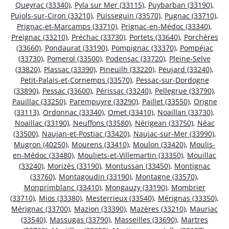
Queyrac (33340)
,
Pyla sur Mer (33115)
,
Puybarban (33190)
,
Pujols-sur-Ciron (33210)
,
Puisseguin (33570)
,
Pugnac (33710)
,
Prignac-et-Marcamps (33710)
,
Prignac-en-Médoc (33340)
,
Preignac (33210)
,
Préchac (33730)
,
Portets (33640)
,
Porchères
(33660)
,
Pondaurat (33190)
,
Pompignac (33370)
,
Pompéjac
(33730)
,
Pomerol (33500)
,
Podensac (33720)
,
Pleine-Selve
(33820)
,
Plassac (33390)
,
Pineuilh (33220)
,
Peujard (33240)
,
Petit-Palais-et-Cornemps (33570)
,
Pessac-sur-Dordogne
(33890)
,
Pessac (33600)
,
Périssac (33240)
,
Pellegrue (33790)
,
Pauillac (33250)
,
Parempuyre (33290)
,
Paillet (33550)
,
Origne
(33113)
,
Ordonnac (33340)
,
Omet (33410)
,
Noaillan (33730)
,
Noaillac (33190)
,
Neuffons (33580)
,
Nérigean (33750)
,
Néac
(33500)
,
Naujan-et-Postiac (33420)
,
Naujac-sur-Mer (33990)
,
Mugron (40250)
,
Mourens (33410)
,
Moulon (33420)
,
Moulis-
en-Médoc (33480)
,
Mouliets-et-Villemartin (33350)
,
Mouillac
(33240)
,
Morizès (33190)
,
Montussan (33450)
,
Montignac
(33760)
,
Montagoudin (33190)
,
Montagne (33570)
,
Monprimblanc (33410)
,
Mongauzy (33190)
,
Mombrier
(33710)
,
Mios (33380)
,
Mesterrieux (33540)
,
Mérignas (33350)
,
Mérignac (33700)
,
Mazion (33390)
,
Mazères (33210)
,
Mauriac
(33540)
,
Massugas (33790)
,
Masseilles (33690)
,
Martres