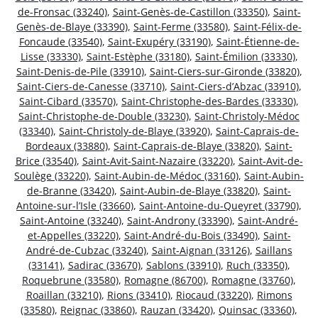
de-Fronsac (33240)
,
Saint-Genès-de-Castillon (33350)
,
Saint-
Genès-de-Blaye (33390)
,
Saint-Ferme (33580)
,
Saint-Félix-de-
Foncaude (33540)
,
Saint-Exupéry (33190)
,
Saint-Étienne-de-
Lisse (33330)
,
Saint-Estèphe (33180)
,
Saint-Émilion (33330)
,
Saint-Denis-de-Pile (33910)
,
Saint-Ciers-sur-Gironde (33820)
,
Saint-Ciers-de-Canesse (33710)
,
Saint-Ciers-d’Abzac (33910)
,
Saint-Cibard (33570)
,
Saint-Christophe-des-Bardes (33330)
,
Saint-Christophe-de-Double (33230)
,
Saint-Christoly-Médoc
(33340)
,
Saint-Christoly-de-Blaye (33920)
,
Saint-Caprais-de-
Bordeaux (33880)
,
Saint-Caprais-de-Blaye (33820)
,
Saint-
Brice (33540)
,
Saint-Avit-Saint-Nazaire (33220)
,
Saint-Avit-de-
Soulège (33220)
,
Saint-Aubin-de-Médoc (33160)
,
Saint-Aubin-
de-Branne (33420)
,
Saint-Aubin-de-Blaye (33820)
,
Saint-
Antoine-sur-l’Isle (33660)
,
Saint-Antoine-du-Queyret (33790)
,
Saint-Antoine (33240)
,
Saint-Androny (33390)
,
Saint-André-
et-Appelles (33220)
,
Saint-André-du-Bois (33490)
,
Saint-
André-de-Cubzac (33240)
,
Saint-Aignan (33126)
,
Saillans
(33141)
,
Sadirac (33670)
,
Sablons (33910)
,
Ruch (33350)
,
Roquebrune (33580)
,
Romagne (86700)
,
Romagne (33760)
,
Roaillan (33210)
,
Rions (33410)
,
Riocaud (33220)
,
Rimons
(33580)
,
Reignac (33860)
,
Rauzan (33420)
,
Quinsac (33360)
,