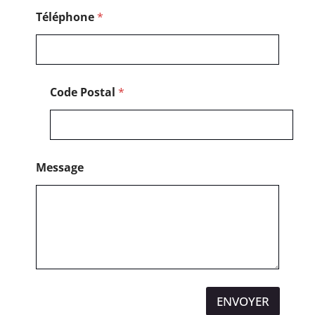
M
e
Téléphone
*
s
s
a
g
e
Code Postal
*
Message
ENVOYER