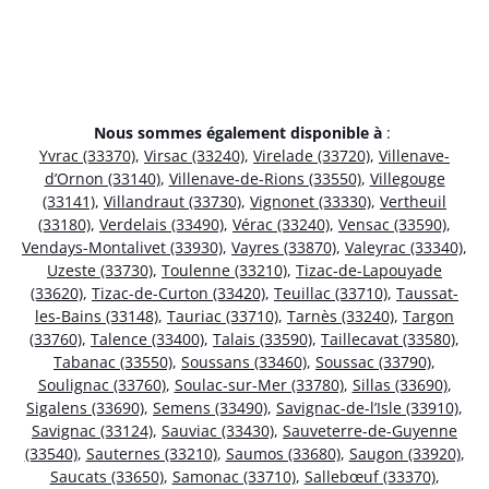
Nous sommes également disponible à
:
Yvrac (33370)
,
Virsac (33240)
,
Virelade (33720)
,
Villenave-
d’Ornon (33140)
,
Villenave-de-Rions (33550)
,
Villegouge
(33141)
,
Villandraut (33730)
,
Vignonet (33330)
,
Vertheuil
(33180)
,
Verdelais (33490)
,
Vérac (33240)
,
Vensac (33590)
,
Vendays-Montalivet (33930)
,
Vayres (33870)
,
Valeyrac (33340)
,
Uzeste (33730)
,
Toulenne (33210)
,
Tizac-de-Lapouyade
(33620)
,
Tizac-de-Curton (33420)
,
Teuillac (33710)
,
Taussat-
les-Bains (33148)
,
Tauriac (33710)
,
Tarnès (33240)
,
Targon
(33760)
,
Talence (33400)
,
Talais (33590)
,
Taillecavat (33580)
,
Tabanac (33550)
,
Soussans (33460)
,
Soussac (33790)
,
Soulignac (33760)
,
Soulac-sur-Mer (33780)
,
Sillas (33690)
,
Sigalens (33690)
,
Semens (33490)
,
Savignac-de-l’Isle (33910)
,
Savignac (33124)
,
Sauviac (33430)
,
Sauveterre-de-Guyenne
(33540)
,
Sauternes (33210)
,
Saumos (33680)
,
Saugon (33920)
,
Saucats (33650)
,
Samonac (33710)
,
Sallebœuf (33370)
,