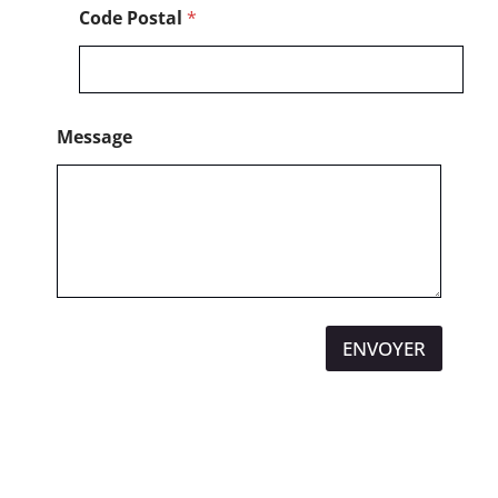
m
Code Postal
*
a
i
l
Message
ENVOYER