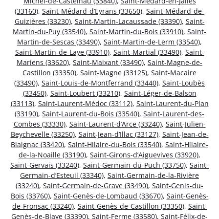
Michel-de-Castelnau (33840)
,
Saint-Médard-en-Jalles
(33160)
,
Saint-Médard-d’Eyrans (33650)
,
Saint-Médard-de-
Guizières (33230)
,
Saint-Martin-Lacaussade (33390)
,
Saint-
Martin-du-Puy (33540)
,
Saint-Martin-du-Bois (33910)
,
Saint-
Martin-de-Sescas (33490)
,
Saint-Martin-de-Lerm (33540)
,
Saint-Martin-de-Laye (33910)
,
Saint-Martial (33490)
,
Saint-
Mariens (33620)
,
Saint-Maixant (33490)
,
Saint-Magne-de-
Castillon (33350)
,
Saint-Magne (33125)
,
Saint-Macaire
(33490)
,
Saint-Louis-de-Montferrand (33440)
,
Saint-Loubès
(33450)
,
Saint-Loubert (33210)
,
Saint-Léger-de-Balson
(33113)
,
Saint-Laurent-Médoc (33112)
,
Saint-Laurent-du-Plan
(33190)
,
Saint-Laurent-du-Bois (33540)
,
Saint-Laurent-des-
Combes (33330)
,
Saint-Laurent-d’Arce (33240)
,
Saint-Julien-
Beychevelle (33250)
,
Saint-Jean-d’Illac (33127)
,
Saint-Jean-de-
Blaignac (33420)
,
Saint-Hilaire-du-Bois (33540)
,
Saint-Hilaire-
de-la-Noaille (33190)
,
Saint-Girons-d’Aiguevives (33920)
,
Saint-Gervais (33240)
,
Saint-Germain-du-Puch (33750)
,
Saint-
Germain-d’Esteuil (33340)
,
Saint-Germain-de-la-Rivière
(33240)
,
Saint-Germain-de-Grave (33490)
,
Saint-Genis-du-
Bois (33760)
,
Saint-Genès-de-Lombaud (33670)
,
Saint-Genès-
de-Fronsac (33240)
,
Saint-Genès-de-Castillon (33350)
,
Saint-
Genès-de-Blaye (33390)
,
Saint-Ferme (33580)
,
Saint-Félix-de-