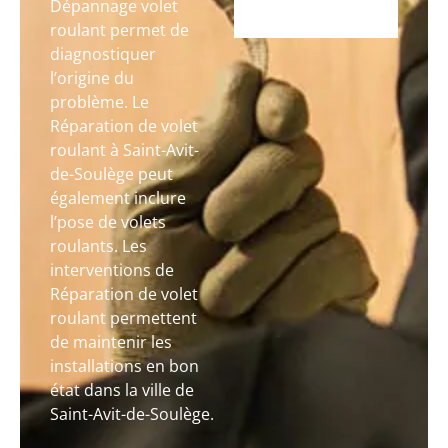
Dépannage volet
roulant permet de
diagnostiquer
l’origine du
problème. Le
Réparation de volet
roulant à Saint-Avit-
de-Soulège peut
également inclure
l’pose de volets
roulants. Les
interventions de
Réparation de volet
roulant permettent
de maintenir les
installations en bon
état dans la ville de
Saint-Avit-de-Soulège.