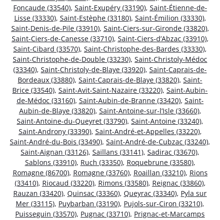
Foncaude (33540)
,
Saint-Exupéry (33190)
,
Saint-Étienne-de-
Lisse (33330)
,
Saint-Estèphe (33180)
,
Saint-Émilion (33330)
,
Saint-Denis-de-Pile (33910)
,
Saint-Ciers-sur-Gironde (33820)
,
Saint-Ciers-de-Canesse (33710)
,
Saint-Ciers-d’Abzac (33910)
,
Saint-Cibard (33570)
,
Saint-Christophe-des-Bardes (33330)
,
Saint-Christophe-de-Double (33230)
,
Saint-Christoly-Médoc
(33340)
,
Saint-Christoly-de-Blaye (33920)
,
Saint-Caprais-de-
Bordeaux (33880)
,
Saint-Caprais-de-Blaye (33820)
,
Saint-
Brice (33540)
,
Saint-Avit-Saint-Nazaire (33220)
,
Saint-Aubin-
de-Médoc (33160)
,
Saint-Aubin-de-Branne (33420)
,
Saint-
Aubin-de-Blaye (33820)
,
Saint-Antoine-sur-l’Isle (33660)
,
Saint-Antoine-du-Queyret (33790)
,
Saint-Antoine (33240)
,
Saint-Androny (33390)
,
Saint-André-et-Appelles (33220)
,
Saint-André-du-Bois (33490)
,
Saint-André-de-Cubzac (33240)
,
Saint-Aignan (33126)
,
Saillans (33141)
,
Sadirac (33670)
,
Sablons (33910)
,
Ruch (33350)
,
Roquebrune (33580)
,
Romagne (86700)
,
Romagne (33760)
,
Roaillan (33210)
,
Rions
(33410)
,
Riocaud (33220)
,
Rimons (33580)
,
Reignac (33860)
,
Rauzan (33420)
,
Quinsac (33360)
,
Queyrac (33340)
,
Pyla sur
Mer (33115)
,
Puybarban (33190)
,
Pujols-sur-Ciron (33210)
,
Puisseguin (33570)
,
Pugnac (33710)
,
Prignac-et-Marcamps