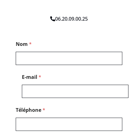
06.20.09.00.25
T
Nom
*
é
l
é
p
h
o
E-mail
*
n
e
P
o
s
t
Téléphone
*
a
l
E
-