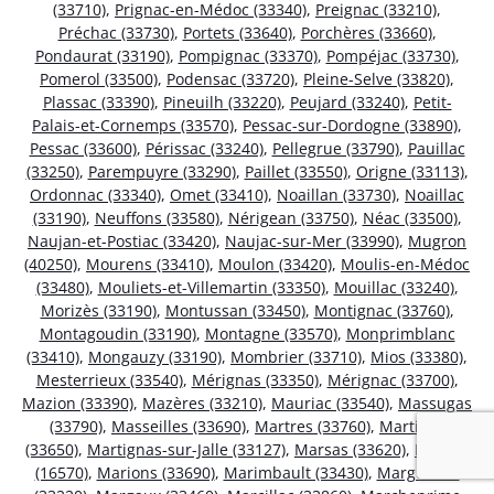
(33710)
,
Prignac-en-Médoc (33340)
,
Preignac (33210)
,
Préchac (33730)
,
Portets (33640)
,
Porchères (33660)
,
Pondaurat (33190)
,
Pompignac (33370)
,
Pompéjac (33730)
,
Pomerol (33500)
,
Podensac (33720)
,
Pleine-Selve (33820)
,
Plassac (33390)
,
Pineuilh (33220)
,
Peujard (33240)
,
Petit-
Palais-et-Cornemps (33570)
,
Pessac-sur-Dordogne (33890)
,
Pessac (33600)
,
Périssac (33240)
,
Pellegrue (33790)
,
Pauillac
(33250)
,
Parempuyre (33290)
,
Paillet (33550)
,
Origne (33113)
,
Ordonnac (33340)
,
Omet (33410)
,
Noaillan (33730)
,
Noaillac
(33190)
,
Neuffons (33580)
,
Nérigean (33750)
,
Néac (33500)
,
Naujan-et-Postiac (33420)
,
Naujac-sur-Mer (33990)
,
Mugron
(40250)
,
Mourens (33410)
,
Moulon (33420)
,
Moulis-en-Médoc
(33480)
,
Mouliets-et-Villemartin (33350)
,
Mouillac (33240)
,
Morizès (33190)
,
Montussan (33450)
,
Montignac (33760)
,
Montagoudin (33190)
,
Montagne (33570)
,
Monprimblanc
(33410)
,
Mongauzy (33190)
,
Mombrier (33710)
,
Mios (33380)
,
Mesterrieux (33540)
,
Mérignas (33350)
,
Mérignac (33700)
,
Mazion (33390)
,
Mazères (33210)
,
Mauriac (33540)
,
Massugas
(33790)
,
Masseilles (33690)
,
Martres (33760)
,
Martillac
(33650)
,
Martignas-sur-Jalle (33127)
,
Marsas (33620)
,
Marsac
(16570)
,
Marions (33690)
,
Marimbault (33430)
,
Margueron