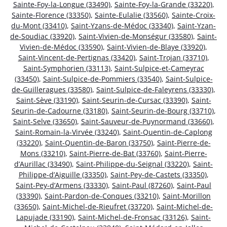
Sainte-Foy-la-Longue (33490)
,
Sainte-Foy-la-Grande (33220)
,
Sainte-Florence (33350)
,
Sainte-Eulalie (33560)
,
Sainte-Croix-
du-Mont (33410)
,
Saint-Yzans-de-Médoc (33340)
,
Saint-Yzan-
de-Soudiac (33920)
,
Saint-Vivien-de-Monségur (33580)
,
Saint-
Vivien-de-Médoc (33590)
,
Saint-Vivien-de-Blaye (33920)
,
Saint-Vincent-de-Pertignas (33420)
,
Saint-Trojan (33710)
,
Saint-Symphorien (33113)
,
Saint-Sulpice-et-Cameyrac
(33450)
,
Saint-Sulpice-de-Pommiers (33540)
,
Saint-Sulpice-
de-Guilleragues (33580)
,
Saint-Sulpice-de-Faleyrens (33330)
,
Saint-Sève (33190)
,
Saint-Seurin-de-Cursac (33390)
,
Saint-
Seurin-de-Cadourne (33180)
,
Saint-Seurin-de-Bourg (33710)
,
Saint-Selve (33650)
,
Saint-Sauveur-de-Puynormand (33660)
,
Saint-Romain-la-Virvée (33240)
,
Saint-Quentin-de-Caplong
(33220)
,
Saint-Quentin-de-Baron (33750)
,
Saint-Pierre-de-
Mons (33210)
,
Saint-Pierre-de-Bat (33760)
,
Saint-Pierre-
d’Aurillac (33490)
,
Saint-Philippe-du-Seignal (33220)
,
Saint-
Philippe-d’Aiguille (33350)
,
Saint-Pey-de-Castets (33350)
,
Saint-Pey-d’Armens (33330)
,
Saint-Paul (87260)
,
Saint-Paul
(33390)
,
Saint-Pardon-de-Conques (33210)
,
Saint-Morillon
(33650)
,
Saint-Michel-de-Rieufret (33720)
,
Saint-Michel-de-
Lapujade (33190)
,
Saint-Michel-de-Fronsac (33126)
,
Saint-