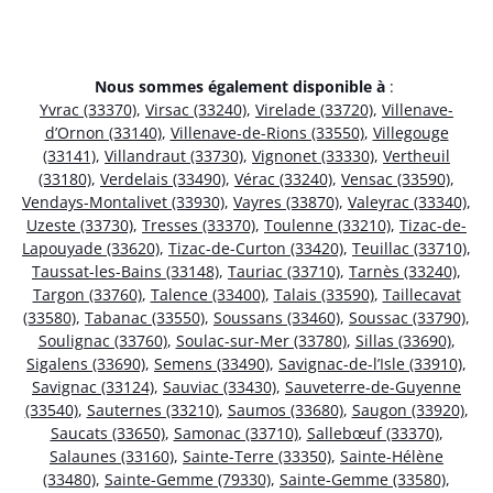
Nous sommes également disponible à
:
Yvrac (33370)
,
Virsac (33240)
,
Virelade (33720)
,
Villenave-
d’Ornon (33140)
,
Villenave-de-Rions (33550)
,
Villegouge
(33141)
,
Villandraut (33730)
,
Vignonet (33330)
,
Vertheuil
(33180)
,
Verdelais (33490)
,
Vérac (33240)
,
Vensac (33590)
,
Vendays-Montalivet (33930)
,
Vayres (33870)
,
Valeyrac (33340)
,
Uzeste (33730)
,
Tresses (33370)
,
Toulenne (33210)
,
Tizac-de-
Lapouyade (33620)
,
Tizac-de-Curton (33420)
,
Teuillac (33710)
,
Taussat-les-Bains (33148)
,
Tauriac (33710)
,
Tarnès (33240)
,
Targon (33760)
,
Talence (33400)
,
Talais (33590)
,
Taillecavat
(33580)
,
Tabanac (33550)
,
Soussans (33460)
,
Soussac (33790)
,
Soulignac (33760)
,
Soulac-sur-Mer (33780)
,
Sillas (33690)
,
Sigalens (33690)
,
Semens (33490)
,
Savignac-de-l’Isle (33910)
,
Savignac (33124)
,
Sauviac (33430)
,
Sauveterre-de-Guyenne
(33540)
,
Sauternes (33210)
,
Saumos (33680)
,
Saugon (33920)
,
Saucats (33650)
,
Samonac (33710)
,
Sallebœuf (33370)
,
Salaunes (33160)
,
Sainte-Terre (33350)
,
Sainte-Hélène
(33480)
,
Sainte-Gemme (79330)
,
Sainte-Gemme (33580)
,