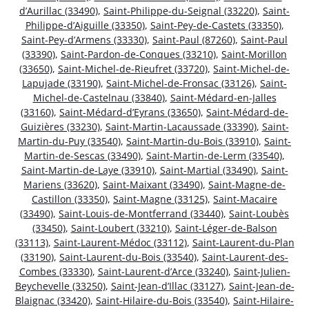
d’Aurillac (33490)
,
Saint-Philippe-du-Seignal (33220)
,
Saint-
Philippe-d’Aiguille (33350)
,
Saint-Pey-de-Castets (33350)
,
Saint-Pey-d’Armens (33330)
,
Saint-Paul (87260)
,
Saint-Paul
(33390)
,
Saint-Pardon-de-Conques (33210)
,
Saint-Morillon
(33650)
,
Saint-Michel-de-Rieufret (33720)
,
Saint-Michel-de-
Lapujade (33190)
,
Saint-Michel-de-Fronsac (33126)
,
Saint-
Michel-de-Castelnau (33840)
,
Saint-Médard-en-Jalles
(33160)
,
Saint-Médard-d’Eyrans (33650)
,
Saint-Médard-de-
Guizières (33230)
,
Saint-Martin-Lacaussade (33390)
,
Saint-
Martin-du-Puy (33540)
,
Saint-Martin-du-Bois (33910)
,
Saint-
Martin-de-Sescas (33490)
,
Saint-Martin-de-Lerm (33540)
,
Saint-Martin-de-Laye (33910)
,
Saint-Martial (33490)
,
Saint-
Mariens (33620)
,
Saint-Maixant (33490)
,
Saint-Magne-de-
Castillon (33350)
,
Saint-Magne (33125)
,
Saint-Macaire
(33490)
,
Saint-Louis-de-Montferrand (33440)
,
Saint-Loubès
(33450)
,
Saint-Loubert (33210)
,
Saint-Léger-de-Balson
(33113)
,
Saint-Laurent-Médoc (33112)
,
Saint-Laurent-du-Plan
(33190)
,
Saint-Laurent-du-Bois (33540)
,
Saint-Laurent-des-
Combes (33330)
,
Saint-Laurent-d’Arce (33240)
,
Saint-Julien-
Beychevelle (33250)
,
Saint-Jean-d’Illac (33127)
,
Saint-Jean-de-
Blaignac (33420)
,
Saint-Hilaire-du-Bois (33540)
,
Saint-Hilaire-