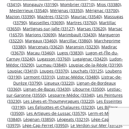
(33410)
,
Mongauzy (33190)
,
Mombrier (33710)
,
Mios (33380)
,
Mesterrieux (33540)
,
Mérignas (33350)
,
Mérignac (33700)
,
Mazion (33390)
,
Mazères (33210)
,
Mauriac (33540)
,
Massugas
(33790)
,
Masseilles (33690)
,
Martres (33760)
,
Martillac
(33650)
,
Martignas-sur-Jalle (33127)
,
Marsas (33620)
,
Marsac
(16570)
,
Marions (33690)
,
Marimbault (33430)
,
Margueron
(33220)
,
Margaux (33460)
,
Marcillac (33860)
,
Marcheprime
(33380)
,
Marcenais (33620)
,
Maransin (33230)
,
Madirac
(33670)
,
Macau (33460)
,
Lugos (33830)
,
Lugon-et-l’Île-du-
Carnay (33240)
,
Lugasson (33760)
,
Lugaignac (33420)
,
Ludon-
Médoc (33290)
,
Lucmau (33840)
,
Loupiac-de-la-Réole (33190)
,
Loupiac (33410)
,
Loupes (33370)
,
Louchats (33125)
,
Loubens
(33190)
,
Lormont (33310)
,
Listrac-Médoc (33480)
,
Listrac-de-
Durèze (33790)
,
Ligueux (33220)
,
Lignan-de-Bordeaux
(33360)
,
Lignan-de-Bazas (33430)
,
Libourne (33500)
,
Lestiac-
sur-Garonne (33550)
,
Lesparre-Médoc (33340)
,
Les Peintures
(33230)
,
Les Lèves-et-Thoumeyragues (33220)
,
Les Esseintes
(33190)
,
Les Églisottes-et-Chalaures (33230)
,
Les Billaux
(33500)
,
Les Artigues-de-Lussac (33570)
,
Lerm-et-Musset
(33840)
,
Léognan (33850)
,
Léogeats (33210)
,
Lège-Cap-Ferret
(33970)
,
Lège-Cap-Ferret (33950)
,
Le Verdon-sur-Mer (33123)
,