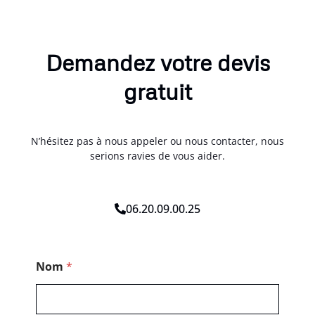
Demandez votre devis
gratuit
N’hésitez pas à nous appeler ou nous contacter, nous
serions ravies de vous aider.
06.20.09.00.25
E
Nom
*
-
m
a
i