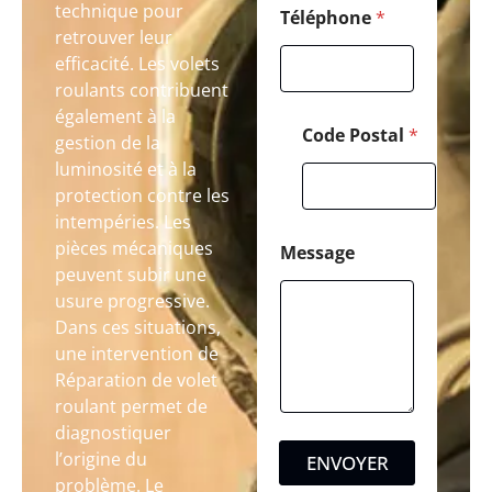
technique pour
Téléphone
*
retrouver leur
efficacité. Les volets
roulants contribuent
également à la
Code Postal
*
gestion de la
luminosité et à la
protection contre les
intempéries. Les
pièces mécaniques
Message
peuvent subir une
usure progressive.
Dans ces situations,
une intervention de
Réparation de volet
roulant permet de
diagnostiquer
l’origine du
ENVOYER
problème. Le