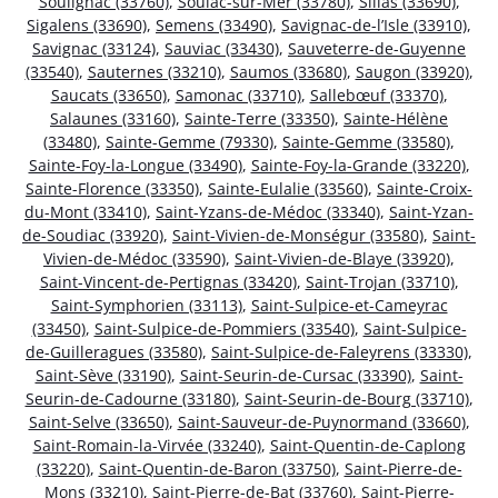
Soulignac (33760)
,
Soulac-sur-Mer (33780)
,
Sillas (33690)
,
Sigalens (33690)
,
Semens (33490)
,
Savignac-de-l’Isle (33910)
,
Savignac (33124)
,
Sauviac (33430)
,
Sauveterre-de-Guyenne
(33540)
,
Sauternes (33210)
,
Saumos (33680)
,
Saugon (33920)
,
Saucats (33650)
,
Samonac (33710)
,
Sallebœuf (33370)
,
Salaunes (33160)
,
Sainte-Terre (33350)
,
Sainte-Hélène
(33480)
,
Sainte-Gemme (79330)
,
Sainte-Gemme (33580)
,
Sainte-Foy-la-Longue (33490)
,
Sainte-Foy-la-Grande (33220)
,
Sainte-Florence (33350)
,
Sainte-Eulalie (33560)
,
Sainte-Croix-
du-Mont (33410)
,
Saint-Yzans-de-Médoc (33340)
,
Saint-Yzan-
de-Soudiac (33920)
,
Saint-Vivien-de-Monségur (33580)
,
Saint-
Vivien-de-Médoc (33590)
,
Saint-Vivien-de-Blaye (33920)
,
Saint-Vincent-de-Pertignas (33420)
,
Saint-Trojan (33710)
,
Saint-Symphorien (33113)
,
Saint-Sulpice-et-Cameyrac
(33450)
,
Saint-Sulpice-de-Pommiers (33540)
,
Saint-Sulpice-
de-Guilleragues (33580)
,
Saint-Sulpice-de-Faleyrens (33330)
,
Saint-Sève (33190)
,
Saint-Seurin-de-Cursac (33390)
,
Saint-
Seurin-de-Cadourne (33180)
,
Saint-Seurin-de-Bourg (33710)
,
Saint-Selve (33650)
,
Saint-Sauveur-de-Puynormand (33660)
,
Saint-Romain-la-Virvée (33240)
,
Saint-Quentin-de-Caplong
(33220)
,
Saint-Quentin-de-Baron (33750)
,
Saint-Pierre-de-
Mons (33210)
,
Saint-Pierre-de-Bat (33760)
,
Saint-Pierre-