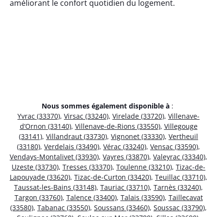
améliorant le confort quotidien du logement.
Nous sommes également disponible à
:
Yvrac (33370)
,
Virsac (33240)
,
Virelade (33720)
,
Villenave-
d’Ornon (33140)
,
Villenave-de-Rions (33550)
,
Villegouge
(33141)
,
Villandraut (33730)
,
Vignonet (33330)
,
Vertheuil
(33180)
,
Verdelais (33490)
,
Vérac (33240)
,
Vensac (33590)
,
Vendays-Montalivet (33930)
,
Vayres (33870)
,
Valeyrac (33340)
,
Uzeste (33730)
,
Tresses (33370)
,
Toulenne (33210)
,
Tizac-de-
Lapouyade (33620)
,
Tizac-de-Curton (33420)
,
Teuillac (33710)
,
Taussat-les-Bains (33148)
,
Tauriac (33710)
,
Tarnès (33240)
,
Targon (33760)
,
Talence (33400)
,
Talais (33590)
,
Taillecavat
(33580)
,
Tabanac (33550)
,
Soussans (33460)
,
Soussac (33790)
,