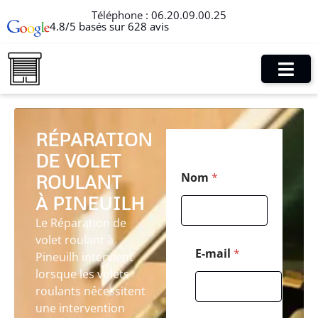
Téléphone :
06.20.09.00.25
4.8/5 basés sur 628 avis
RÉPARATION
DE VOLET
*
Nom
*
ROULANT
*
P
À PINEUILH
o
s
Le Réparation de
t
volet roulant à
a
E-mail
*
Pineuilh intervient
l
lorsque les volets
roulants nécessitent
une intervention