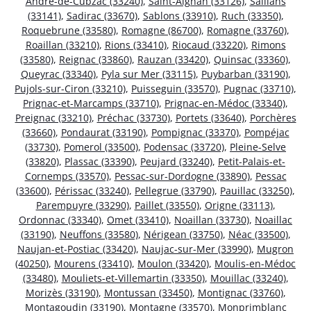
André-de-Cubzac (33240)
,
Saint-Aignan (33126)
,
Saillans
(33141)
,
Sadirac (33670)
,
Sablons (33910)
,
Ruch (33350)
,
Roquebrune (33580)
,
Romagne (86700)
,
Romagne (33760)
,
Roaillan (33210)
,
Rions (33410)
,
Riocaud (33220)
,
Rimons
(33580)
,
Reignac (33860)
,
Rauzan (33420)
,
Quinsac (33360)
,
Queyrac (33340)
,
Pyla sur Mer (33115)
,
Puybarban (33190)
,
Pujols-sur-Ciron (33210)
,
Puisseguin (33570)
,
Pugnac (33710)
,
Prignac-et-Marcamps (33710)
,
Prignac-en-Médoc (33340)
,
Preignac (33210)
,
Préchac (33730)
,
Portets (33640)
,
Porchères
(33660)
,
Pondaurat (33190)
,
Pompignac (33370)
,
Pompéjac
(33730)
,
Pomerol (33500)
,
Podensac (33720)
,
Pleine-Selve
(33820)
,
Plassac (33390)
,
Peujard (33240)
,
Petit-Palais-et-
Cornemps (33570)
,
Pessac-sur-Dordogne (33890)
,
Pessac
(33600)
,
Périssac (33240)
,
Pellegrue (33790)
,
Pauillac (33250)
,
Parempuyre (33290)
,
Paillet (33550)
,
Origne (33113)
,
Ordonnac (33340)
,
Omet (33410)
,
Noaillan (33730)
,
Noaillac
(33190)
,
Neuffons (33580)
,
Nérigean (33750)
,
Néac (33500)
,
Naujan-et-Postiac (33420)
,
Naujac-sur-Mer (33990)
,
Mugron
(40250)
,
Mourens (33410)
,
Moulon (33420)
,
Moulis-en-Médoc
(33480)
,
Mouliets-et-Villemartin (33350)
,
Mouillac (33240)
,
Morizès (33190)
,
Montussan (33450)
,
Montignac (33760)
,
Montagoudin (33190)
,
Montagne (33570)
,
Monprimblanc