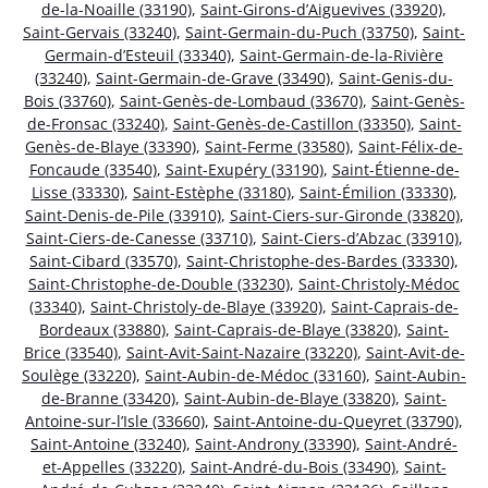
de-la-Noaille (33190)
,
Saint-Girons-d’Aiguevives (33920)
,
Saint-Gervais (33240)
,
Saint-Germain-du-Puch (33750)
,
Saint-
Germain-d’Esteuil (33340)
,
Saint-Germain-de-la-Rivière
(33240)
,
Saint-Germain-de-Grave (33490)
,
Saint-Genis-du-
Bois (33760)
,
Saint-Genès-de-Lombaud (33670)
,
Saint-Genès-
de-Fronsac (33240)
,
Saint-Genès-de-Castillon (33350)
,
Saint-
Genès-de-Blaye (33390)
,
Saint-Ferme (33580)
,
Saint-Félix-de-
Foncaude (33540)
,
Saint-Exupéry (33190)
,
Saint-Étienne-de-
Lisse (33330)
,
Saint-Estèphe (33180)
,
Saint-Émilion (33330)
,
Saint-Denis-de-Pile (33910)
,
Saint-Ciers-sur-Gironde (33820)
,
Saint-Ciers-de-Canesse (33710)
,
Saint-Ciers-d’Abzac (33910)
,
Saint-Cibard (33570)
,
Saint-Christophe-des-Bardes (33330)
,
Saint-Christophe-de-Double (33230)
,
Saint-Christoly-Médoc
(33340)
,
Saint-Christoly-de-Blaye (33920)
,
Saint-Caprais-de-
Bordeaux (33880)
,
Saint-Caprais-de-Blaye (33820)
,
Saint-
Brice (33540)
,
Saint-Avit-Saint-Nazaire (33220)
,
Saint-Avit-de-
Soulège (33220)
,
Saint-Aubin-de-Médoc (33160)
,
Saint-Aubin-
de-Branne (33420)
,
Saint-Aubin-de-Blaye (33820)
,
Saint-
Antoine-sur-l’Isle (33660)
,
Saint-Antoine-du-Queyret (33790)
,
Saint-Antoine (33240)
,
Saint-Androny (33390)
,
Saint-André-
et-Appelles (33220)
,
Saint-André-du-Bois (33490)
,
Saint-