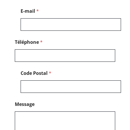
l
*
E-mail
*
N
o
m
Téléphone
*
Code Postal
*
Message