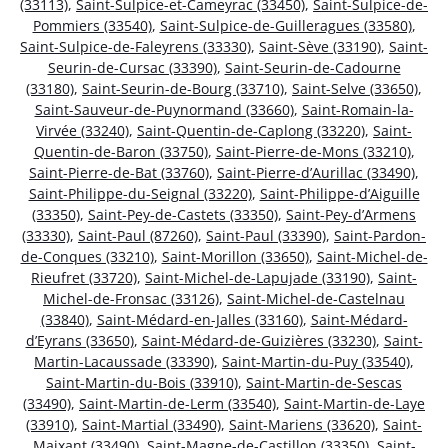
(33113)
,
Saint-Sulpice-et-Cameyrac (33450)
,
Saint-Sulpice-de-
Pommiers (33540)
,
Saint-Sulpice-de-Guilleragues (33580)
,
Saint-Sulpice-de-Faleyrens (33330)
,
Saint-Sève (33190)
,
Saint-
Seurin-de-Cursac (33390)
,
Saint-Seurin-de-Cadourne
(33180)
,
Saint-Seurin-de-Bourg (33710)
,
Saint-Selve (33650)
,
Saint-Sauveur-de-Puynormand (33660)
,
Saint-Romain-la-
Virvée (33240)
,
Saint-Quentin-de-Caplong (33220)
,
Saint-
Quentin-de-Baron (33750)
,
Saint-Pierre-de-Mons (33210)
,
Saint-Pierre-de-Bat (33760)
,
Saint-Pierre-d’Aurillac (33490)
,
Saint-Philippe-du-Seignal (33220)
,
Saint-Philippe-d’Aiguille
(33350)
,
Saint-Pey-de-Castets (33350)
,
Saint-Pey-d’Armens
(33330)
,
Saint-Paul (87260)
,
Saint-Paul (33390)
,
Saint-Pardon-
de-Conques (33210)
,
Saint-Morillon (33650)
,
Saint-Michel-de-
Rieufret (33720)
,
Saint-Michel-de-Lapujade (33190)
,
Saint-
Michel-de-Fronsac (33126)
,
Saint-Michel-de-Castelnau
(33840)
,
Saint-Médard-en-Jalles (33160)
,
Saint-Médard-
d’Eyrans (33650)
,
Saint-Médard-de-Guizières (33230)
,
Saint-
Martin-Lacaussade (33390)
,
Saint-Martin-du-Puy (33540)
,
Saint-Martin-du-Bois (33910)
,
Saint-Martin-de-Sescas
(33490)
,
Saint-Martin-de-Lerm (33540)
,
Saint-Martin-de-Laye
(33910)
,
Saint-Martial (33490)
,
Saint-Mariens (33620)
,
Saint-
Maixant (33490)
,
Saint-Magne-de-Castillon (33350)
,
Saint-