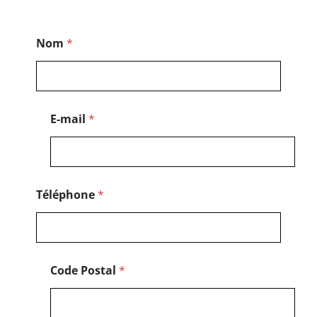
*
Nom
*
*
T
é
l
é
p
E-mail
*
h
o
n
e
Téléphone
*
Code Postal
*