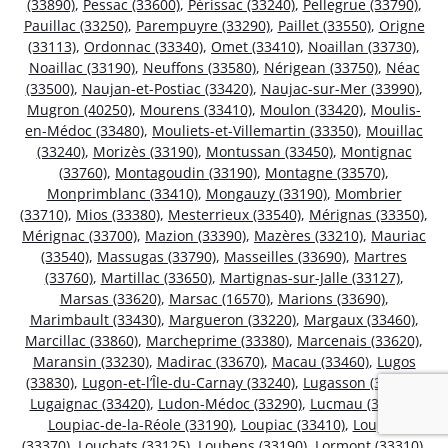
(33890)
,
Pessac (33600)
,
Périssac (33240)
,
Pellegrue (33790)
,
Pauillac (33250)
,
Parempuyre (33290)
,
Paillet (33550)
,
Origne
(33113)
,
Ordonnac (33340)
,
Omet (33410)
,
Noaillan (33730)
,
Noaillac (33190)
,
Neuffons (33580)
,
Nérigean (33750)
,
Néac
(33500)
,
Naujan-et-Postiac (33420)
,
Naujac-sur-Mer (33990)
,
Mugron (40250)
,
Mourens (33410)
,
Moulon (33420)
,
Moulis-
en-Médoc (33480)
,
Mouliets-et-Villemartin (33350)
,
Mouillac
(33240)
,
Morizès (33190)
,
Montussan (33450)
,
Montignac
(33760)
,
Montagoudin (33190)
,
Montagne (33570)
,
Monprimblanc (33410)
,
Mongauzy (33190)
,
Mombrier
(33710)
,
Mios (33380)
,
Mesterrieux (33540)
,
Mérignas (33350)
,
Mérignac (33700)
,
Mazion (33390)
,
Mazères (33210)
,
Mauriac
(33540)
,
Massugas (33790)
,
Masseilles (33690)
,
Martres
(33760)
,
Martillac (33650)
,
Martignas-sur-Jalle (33127)
,
Marsas (33620)
,
Marsac (16570)
,
Marions (33690)
,
Marimbault (33430)
,
Margueron (33220)
,
Margaux (33460)
,
Marcillac (33860)
,
Marcheprime (33380)
,
Marcenais (33620)
,
Maransin (33230)
,
Madirac (33670)
,
Macau (33460)
,
Lugos
(33830)
,
Lugon-et-l’Île-du-Carnay (33240)
,
Lugasson (33760)
,
Lugaignac (33420)
,
Ludon-Médoc (33290)
,
Lucmau (33840)
,
Loupiac-de-la-Réole (33190)
,
Loupiac (33410)
,
Loupes
(33370)
,
Louchats (33125)
,
Loubens (33190)
,
Lormont (33310)
,