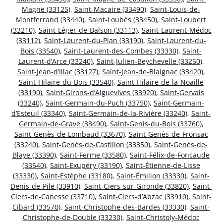
Magne (33125)
,
Saint-Macaire (33490)
,
Saint-Louis-de-
Montferrand (33440)
,
Saint-Loubès (33450)
,
Saint-Loubert
(33210)
,
Saint-Léger-de-Balson (33113)
,
Saint-Laurent-Médoc
(33112)
,
Saint-Laurent-du-Plan (33190)
,
Saint-Laurent-du-
Bois (33540)
,
Saint-Laurent-des-Combes (33330)
,
Saint-
Laurent-d’Arce (33240)
,
Saint-Julien-Beychevelle (33250)
,
Saint-Jean-d’Illac (33127)
,
Saint-Jean-de-Blaignac (33420)
,
Saint-Hilaire-du-Bois (33540)
,
Saint-Hilaire-de-la-Noaille
(33190)
,
Saint-Girons-d’Aiguevives (33920)
,
Saint-Gervais
(33240)
,
Saint-Germain-du-Puch (33750)
,
Saint-Germain-
d’Esteuil (33340)
,
Saint-Germain-de-la-Rivière (33240)
,
Saint-
Germain-de-Grave (33490)
,
Saint-Genis-du-Bois (33760)
,
Saint-Genès-de-Lombaud (33670)
,
Saint-Genès-de-Fronsac
(33240)
,
Saint-Genès-de-Castillon (33350)
,
Saint-Genès-de-
Blaye (33390)
,
Saint-Ferme (33580)
,
Saint-Félix-de-Foncaude
(33540)
,
Saint-Exupéry (33190)
,
Saint-Étienne-de-Lisse
(33330)
,
Saint-Estèphe (33180)
,
Saint-Émilion (33330)
,
Saint-
Denis-de-Pile (33910)
,
Saint-Ciers-sur-Gironde (33820)
,
Saint-
Ciers-de-Canesse (33710)
,
Saint-Ciers-d’Abzac (33910)
,
Saint-
Cibard (33570)
,
Saint-Christophe-des-Bardes (33330)
,
Saint-
Christophe-de-Double (33230)
,
Saint-Christoly-Médoc