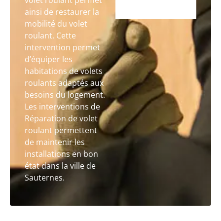
volet roulant permet
ainsi de restaurer la
mobilité du volet
roulant. Cette
intervention permet
d’équiper les
habitations de volets
roulants adaptés aux
besoins du logement.
Les interventions de
Réparation de volet
roulant permettent
de maintenir les
installations en bon
état dans la ville de
Sauternes.