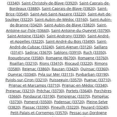
(33340)
,
Saint-Christoly-de-Blaye (33920)
,
Saint-Caprais-de-
Bordeaux (33880)
,
Saint-Caprais-de-Blaye (33820)
,
Saint-
Brice (33540)
,
Saint-Avit-Saint-Nazaire (33220)
,
Saint-Avit-de-
Soulège (33220)
,
Saint-Aubin-de-Médoc (33160)
,
Saint-Aubin-
de-Branne (33420)
,
Saint-Aubin-de-Blaye (33820)
,
Saint-
Antoine-sur-l’Isle (33660)
,
Saint-Antoine-du-Queyret (33790)
,
Saint-Antoine (33240)
,
Saint-Androny (33390)
,
Saint-André-
et-Appelles (33220)
,
Saint-André-du-Bois (33490)
,
Saint-
André-de-Cubzac (33240)
,
Saint-Aignan (33126)
,
Saillans
(33141)
,
Sadirac (33670)
,
Sablons (33910)
,
Ruch (33350)
,
Roquebrune (33580)
,
Romagne (86700)
,
Romagne (33760)
,
Roaillan (33210)
,
Rions (33410)
,
Riocaud (33220)
,
Rimons
(33580)
,
Reignac (33860)
,
Rauzan (33420)
,
Quinsac (33360)
,
Queyrac (33340)
,
Pyla sur Mer (33115)
,
Puybarban (33190)
,
Pujols-sur-Ciron (33210)
,
Puisseguin (33570)
,
Pugnac (33710)
,
Prignac-et-Marcamps (33710)
,
Prignac-en-Médoc (33340)
,
Preignac (33210)
,
Préchac (33730)
,
Portets (33640)
,
Porchères
(33660)
,
Pondaurat (33190)
,
Pompignac (33370)
,
Pompéjac
(33730)
,
Pomerol (33500)
,
Podensac (33720)
,
Pleine-Selve
(33820)
,
Plassac (33390)
,
Pineuilh (33220)
,
Peujard (33240)
,
Petit-Palais-et-Cornemps (33570)
,
Pessac-sur-Dordogne