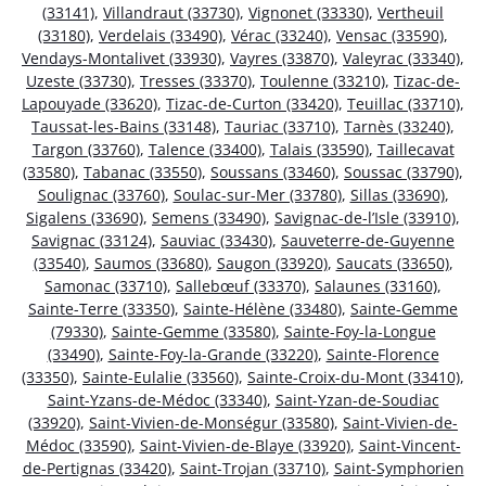
(33141)
,
Villandraut (33730)
,
Vignonet (33330)
,
Vertheuil
(33180)
,
Verdelais (33490)
,
Vérac (33240)
,
Vensac (33590)
,
Vendays-Montalivet (33930)
,
Vayres (33870)
,
Valeyrac (33340)
,
Uzeste (33730)
,
Tresses (33370)
,
Toulenne (33210)
,
Tizac-de-
Lapouyade (33620)
,
Tizac-de-Curton (33420)
,
Teuillac (33710)
,
Taussat-les-Bains (33148)
,
Tauriac (33710)
,
Tarnès (33240)
,
Targon (33760)
,
Talence (33400)
,
Talais (33590)
,
Taillecavat
(33580)
,
Tabanac (33550)
,
Soussans (33460)
,
Soussac (33790)
,
Soulignac (33760)
,
Soulac-sur-Mer (33780)
,
Sillas (33690)
,
Sigalens (33690)
,
Semens (33490)
,
Savignac-de-l’Isle (33910)
,
Savignac (33124)
,
Sauviac (33430)
,
Sauveterre-de-Guyenne
(33540)
,
Saumos (33680)
,
Saugon (33920)
,
Saucats (33650)
,
Samonac (33710)
,
Sallebœuf (33370)
,
Salaunes (33160)
,
Sainte-Terre (33350)
,
Sainte-Hélène (33480)
,
Sainte-Gemme
(79330)
,
Sainte-Gemme (33580)
,
Sainte-Foy-la-Longue
(33490)
,
Sainte-Foy-la-Grande (33220)
,
Sainte-Florence
(33350)
,
Sainte-Eulalie (33560)
,
Sainte-Croix-du-Mont (33410)
,
Saint-Yzans-de-Médoc (33340)
,
Saint-Yzan-de-Soudiac
(33920)
,
Saint-Vivien-de-Monségur (33580)
,
Saint-Vivien-de-
Médoc (33590)
,
Saint-Vivien-de-Blaye (33920)
,
Saint-Vincent-
de-Pertignas (33420)
,
Saint-Trojan (33710)
,
Saint-Symphorien