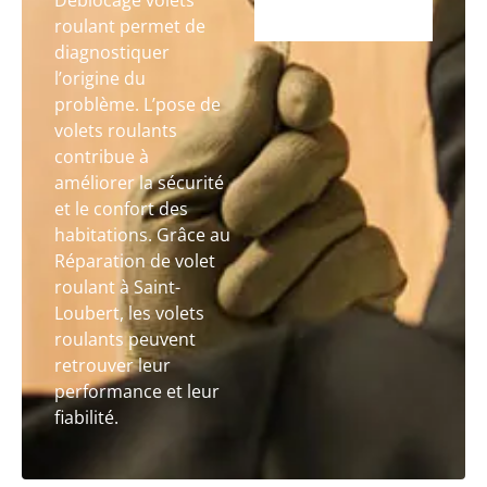
Déblocage volets
roulant permet de
diagnostiquer
l’origine du
problème. L’pose de
volets roulants
contribue à
améliorer la sécurité
et le confort des
habitations. Grâce au
Réparation de volet
roulant à Saint-
Loubert, les volets
roulants peuvent
retrouver leur
performance et leur
fiabilité.