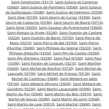
Saint-Symphorien (33113)
,
Saint-Sulpice-et-Cameyrac
(33450)
,
Saint-Sulpice-de-Pommiers (33540)
,
Saint-Sulpice-
de-Guilleragues (33580)
,
Saint-Sulpice-de-Faleyrens (33330)
,
Saint-Sève (33190)
,
Saint-Seurin-de-Cursac (33390)
,
Saint-
Seurin-de-Cadourne (33180)
,
Saint-Seurin-de-Bourg (33710)
,
Saint-Selve (33650)
,
Saint-Sauveur-de-Puynormand (33660)
,
Saint-Romain-la-Virvée (33240)
,
Saint-Quentin-de-Caplong
(33220)
,
Saint-Quentin-de-Baron (33750)
,
Saint-Pierre-de-
Mons (33210)
,
Saint-Pierre-de-Bat (33760)
,
Saint-Pierre-
d’Aurillac (33490)
,
Saint-Philippe-du-Seignal (33220)
,
Saint-
Philippe-d’Aiguille (33350)
,
Saint-Pey-de-Castets (33350)
,
Saint-Pey-d’Armens (33330)
,
Saint-Paul (87260)
,
Saint-Paul
(33390)
,
Saint-Pardon-de-Conques (33210)
,
Saint-Morillon
(33650)
,
Saint-Michel-de-Rieufret (33720)
,
Saint-Michel-de-
Lapujade (33190)
,
Saint-Michel-de-Fronsac (33126)
,
Saint-
Michel-de-Castelnau (33840)
,
Saint-Médard-en-Jalles
(33160)
,
Saint-Médard-d’Eyrans (33650)
,
Saint-Médard-de-
Guizières (33230)
,
Saint-Martin-Lacaussade (33390)
,
Saint-
Martin-du-Puy (33540)
,
Saint-Martin-du-Bois (33910)
,
Saint-
Martin-de-Sescas (33490)
,
Saint-Martin-de-Lerm (33540)
,
Saint-Martin-de-Laye (33910)
,
Saint-Martial (33490)
,
Saint-