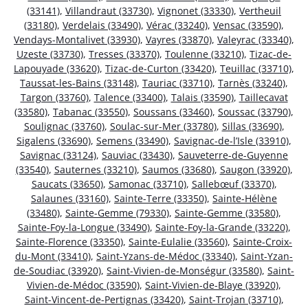
(33141)
,
Villandraut (33730)
,
Vignonet (33330)
,
Vertheuil
(33180)
,
Verdelais (33490)
,
Vérac (33240)
,
Vensac (33590)
,
Vendays-Montalivet (33930)
,
Vayres (33870)
,
Valeyrac (33340)
,
Uzeste (33730)
,
Tresses (33370)
,
Toulenne (33210)
,
Tizac-de-
Lapouyade (33620)
,
Tizac-de-Curton (33420)
,
Teuillac (33710)
,
Taussat-les-Bains (33148)
,
Tauriac (33710)
,
Tarnès (33240)
,
Targon (33760)
,
Talence (33400)
,
Talais (33590)
,
Taillecavat
(33580)
,
Tabanac (33550)
,
Soussans (33460)
,
Soussac (33790)
,
Soulignac (33760)
,
Soulac-sur-Mer (33780)
,
Sillas (33690)
,
Sigalens (33690)
,
Semens (33490)
,
Savignac-de-l’Isle (33910)
,
Savignac (33124)
,
Sauviac (33430)
,
Sauveterre-de-Guyenne
(33540)
,
Sauternes (33210)
,
Saumos (33680)
,
Saugon (33920)
,
Saucats (33650)
,
Samonac (33710)
,
Sallebœuf (33370)
,
Salaunes (33160)
,
Sainte-Terre (33350)
,
Sainte-Hélène
(33480)
,
Sainte-Gemme (79330)
,
Sainte-Gemme (33580)
,
Sainte-Foy-la-Longue (33490)
,
Sainte-Foy-la-Grande (33220)
,
Sainte-Florence (33350)
,
Sainte-Eulalie (33560)
,
Sainte-Croix-
du-Mont (33410)
,
Saint-Yzans-de-Médoc (33340)
,
Saint-Yzan-
de-Soudiac (33920)
,
Saint-Vivien-de-Monségur (33580)
,
Saint-
Vivien-de-Médoc (33590)
,
Saint-Vivien-de-Blaye (33920)
,
Saint-Vincent-de-Pertignas (33420)
,
Saint-Trojan (33710)
,