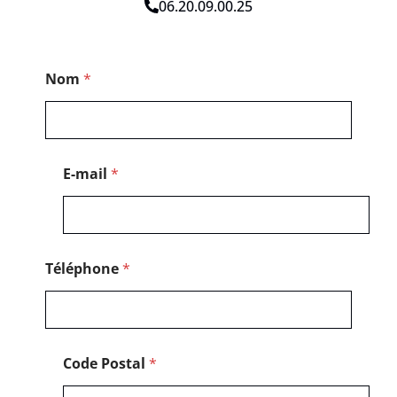
06.20.09.00.25
M
Nom
*
e
s
s
a
g
e
E-mail
*
C
o
d
e
M
e
Téléphone
*
s
s
a
g
e
Code Postal
*