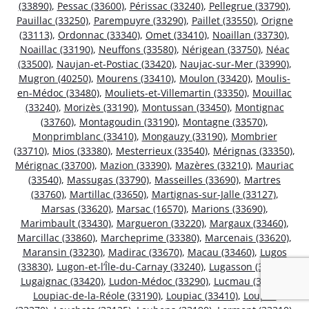
(33890)
,
Pessac (33600)
,
Périssac (33240)
,
Pellegrue (33790)
,
Pauillac (33250)
,
Parempuyre (33290)
,
Paillet (33550)
,
Origne
(33113)
,
Ordonnac (33340)
,
Omet (33410)
,
Noaillan (33730)
,
Noaillac (33190)
,
Neuffons (33580)
,
Nérigean (33750)
,
Néac
(33500)
,
Naujan-et-Postiac (33420)
,
Naujac-sur-Mer (33990)
,
Mugron (40250)
,
Mourens (33410)
,
Moulon (33420)
,
Moulis-
en-Médoc (33480)
,
Mouliets-et-Villemartin (33350)
,
Mouillac
(33240)
,
Morizès (33190)
,
Montussan (33450)
,
Montignac
(33760)
,
Montagoudin (33190)
,
Montagne (33570)
,
Monprimblanc (33410)
,
Mongauzy (33190)
,
Mombrier
(33710)
,
Mios (33380)
,
Mesterrieux (33540)
,
Mérignas (33350)
,
Mérignac (33700)
,
Mazion (33390)
,
Mazères (33210)
,
Mauriac
(33540)
,
Massugas (33790)
,
Masseilles (33690)
,
Martres
(33760)
,
Martillac (33650)
,
Martignas-sur-Jalle (33127)
,
Marsas (33620)
,
Marsac (16570)
,
Marions (33690)
,
Marimbault (33430)
,
Margueron (33220)
,
Margaux (33460)
,
Marcillac (33860)
,
Marcheprime (33380)
,
Marcenais (33620)
,
Maransin (33230)
,
Madirac (33670)
,
Macau (33460)
,
Lugos
(33830)
,
Lugon-et-l’Île-du-Carnay (33240)
,
Lugasson (33760)
,
Lugaignac (33420)
,
Ludon-Médoc (33290)
,
Lucmau (33840)
,
Loupiac-de-la-Réole (33190)
,
Loupiac (33410)
,
Loupes