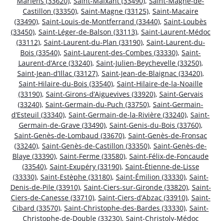
Mariens (33620)
,
Saint-Maixant (33490)
,
Saint-Magne-de-
Castillon (33350)
,
Saint-Magne (33125)
,
Saint-Macaire
(33490)
,
Saint-Louis-de-Montferrand (33440)
,
Saint-Loubès
(33450)
,
Saint-Léger-de-Balson (33113)
,
Saint-Laurent-Médoc
(33112)
,
Saint-Laurent-du-Plan (33190)
,
Saint-Laurent-du-
Bois (33540)
,
Saint-Laurent-des-Combes (33330)
,
Saint-
Laurent-d’Arce (33240)
,
Saint-Julien-Beychevelle (33250)
,
Saint-Jean-d’Illac (33127)
,
Saint-Jean-de-Blaignac (33420)
,
Saint-Hilaire-du-Bois (33540)
,
Saint-Hilaire-de-la-Noaille
(33190)
,
Saint-Girons-d’Aiguevives (33920)
,
Saint-Gervais
(33240)
,
Saint-Germain-du-Puch (33750)
,
Saint-Germain-
d’Esteuil (33340)
,
Saint-Germain-de-la-Rivière (33240)
,
Saint-
Germain-de-Grave (33490)
,
Saint-Genis-du-Bois (33760)
,
Saint-Genès-de-Lombaud (33670)
,
Saint-Genès-de-Fronsac
(33240)
,
Saint-Genès-de-Castillon (33350)
,
Saint-Genès-de-
Blaye (33390)
,
Saint-Ferme (33580)
,
Saint-Félix-de-Foncaude
(33540)
,
Saint-Exupéry (33190)
,
Saint-Étienne-de-Lisse
(33330)
,
Saint-Estèphe (33180)
,
Saint-Émilion (33330)
,
Saint-
Denis-de-Pile (33910)
,
Saint-Ciers-sur-Gironde (33820)
,
Saint-
Ciers-de-Canesse (33710)
,
Saint-Ciers-d’Abzac (33910)
,
Saint-
Cibard (33570)
,
Saint-Christophe-des-Bardes (33330)
,
Saint-
Christophe-de-Double (33230)
,
Saint-Christoly-Médoc