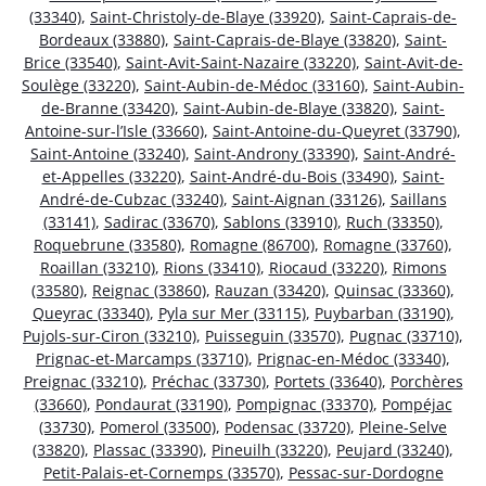
(33340)
,
Saint-Christoly-de-Blaye (33920)
,
Saint-Caprais-de-
Bordeaux (33880)
,
Saint-Caprais-de-Blaye (33820)
,
Saint-
Brice (33540)
,
Saint-Avit-Saint-Nazaire (33220)
,
Saint-Avit-de-
Soulège (33220)
,
Saint-Aubin-de-Médoc (33160)
,
Saint-Aubin-
de-Branne (33420)
,
Saint-Aubin-de-Blaye (33820)
,
Saint-
Antoine-sur-l’Isle (33660)
,
Saint-Antoine-du-Queyret (33790)
,
Saint-Antoine (33240)
,
Saint-Androny (33390)
,
Saint-André-
et-Appelles (33220)
,
Saint-André-du-Bois (33490)
,
Saint-
André-de-Cubzac (33240)
,
Saint-Aignan (33126)
,
Saillans
(33141)
,
Sadirac (33670)
,
Sablons (33910)
,
Ruch (33350)
,
Roquebrune (33580)
,
Romagne (86700)
,
Romagne (33760)
,
Roaillan (33210)
,
Rions (33410)
,
Riocaud (33220)
,
Rimons
(33580)
,
Reignac (33860)
,
Rauzan (33420)
,
Quinsac (33360)
,
Queyrac (33340)
,
Pyla sur Mer (33115)
,
Puybarban (33190)
,
Pujols-sur-Ciron (33210)
,
Puisseguin (33570)
,
Pugnac (33710)
,
Prignac-et-Marcamps (33710)
,
Prignac-en-Médoc (33340)
,
Preignac (33210)
,
Préchac (33730)
,
Portets (33640)
,
Porchères
(33660)
,
Pondaurat (33190)
,
Pompignac (33370)
,
Pompéjac
(33730)
,
Pomerol (33500)
,
Podensac (33720)
,
Pleine-Selve
(33820)
,
Plassac (33390)
,
Pineuilh (33220)
,
Peujard (33240)
,
Petit-Palais-et-Cornemps (33570)
,
Pessac-sur-Dordogne