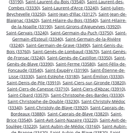
(33190)
,
Saint-Laurent-du-Bois (33540)
,
Saint-Laurent-des-
Combes (33330)
,
Saint-Laurent-d’Arce (33240)
,
Saint-Julien-
Beychevelle (33250)
,
Saint-Jean-d’Illac (33127)
,
Saint-Jean-de-
Blaignac (33420)
,
Saint-Hilaire-du-Bois (33540)
,
Saint-Hilaire-
de-la-Noaille (33190)
,
Saint-Girons-d’Aiguevives (33920)
,
Saint-Gervais (33240)
,
Saint-Germain-du-Puch (33750)
,
Saint-
Germain-d’Esteuil (33340)
,
Saint-Germain-de-la-Rivière
(33240)
,
Saint-Germain-de-Grave (33490)
,
Saint-Genis-du-
Bois (33760)
,
Saint-Genès-de-Lombaud (33670)
,
Saint-Genès-
de-Fronsac (33240)
,
Saint-Genès-de-Castillon (33350)
,
Saint-
Genès-de-Blaye (33390)
,
Saint-Ferme (33580)
,
Saint-Félix-de-
Foncaude (33540)
,
Saint-Exupéry (33190)
,
Saint-Étienne-de-
Lisse (33330)
,
Saint-Estèphe (33180)
,
Saint-Émilion (33330)
,
Saint-Denis-de-Pile (33910)
,
Saint-Ciers-sur-Gironde (33820)
,
Saint-Ciers-de-Canesse (33710)
,
Saint-Ciers-d’Abzac (33910)
,
Saint-Cibard (33570)
,
Saint-Christophe-des-Bardes (33330)
,
Saint-Christophe-de-Double (33230)
,
Saint-Christoly-Médoc
(33340)
,
Saint-Christoly-de-Blaye (33920)
,
Saint-Caprais-de-
Bordeaux (33880)
,
Saint-Caprais-de-Blaye (33820)
,
Saint-
Brice (33540)
,
Saint-Avit-Saint-Nazaire (33220)
,
Saint-Avit-de-
Soulège (33220)
,
Saint-Aubin-de-Médoc (33160)
,
Saint-Aubin-
de-Branne (33420)
,
Saint-Aubin-de-Blaye (33820)
,
Saint-