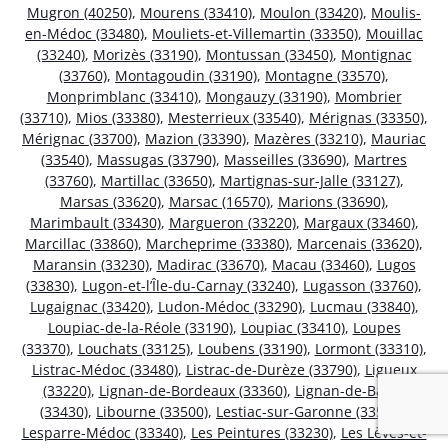
Mugron (40250)
,
Mourens (33410)
,
Moulon (33420)
,
Moulis-
en-Médoc (33480)
,
Mouliets-et-Villemartin (33350)
,
Mouillac
(33240)
,
Morizès (33190)
,
Montussan (33450)
,
Montignac
(33760)
,
Montagoudin (33190)
,
Montagne (33570)
,
Monprimblanc (33410)
,
Mongauzy (33190)
,
Mombrier
(33710)
,
Mios (33380)
,
Mesterrieux (33540)
,
Mérignas (33350)
,
Mérignac (33700)
,
Mazion (33390)
,
Mazères (33210)
,
Mauriac
(33540)
,
Massugas (33790)
,
Masseilles (33690)
,
Martres
(33760)
,
Martillac (33650)
,
Martignas-sur-Jalle (33127)
,
Marsas (33620)
,
Marsac (16570)
,
Marions (33690)
,
Marimbault (33430)
,
Margueron (33220)
,
Margaux (33460)
,
Marcillac (33860)
,
Marcheprime (33380)
,
Marcenais (33620)
,
Maransin (33230)
,
Madirac (33670)
,
Macau (33460)
,
Lugos
(33830)
,
Lugon-et-l’Île-du-Carnay (33240)
,
Lugasson (33760)
,
Lugaignac (33420)
,
Ludon-Médoc (33290)
,
Lucmau (33840)
,
Loupiac-de-la-Réole (33190)
,
Loupiac (33410)
,
Loupes
(33370)
,
Louchats (33125)
,
Loubens (33190)
,
Lormont (33310)
,
Listrac-Médoc (33480)
,
Listrac-de-Durèze (33790)
,
Ligueux
(33220)
,
Lignan-de-Bordeaux (33360)
,
Lignan-de-Bazas
(33430)
,
Libourne (33500)
,
Lestiac-sur-Garonne (33550)
,
Lesparre-Médoc (33340)
,
Les Peintures (33230)
,
Les Lèves-et-