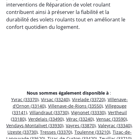
interventions de Réparation de volet roulant
contribuent ainsi à préserver la fiabilité et la
durabilité des volets roulants tout en améliorant le
confort quotidien du logement.
Nous sommes également disponible à
:
Yvrac (33370)
,
Virsac (33240)
,
Virelade (33720)
,
Villenave-
d’Ornon (33140)
,
Villenave-de-Rions (33550)
,
Villegouge
(33141)
,
Villandraut (33730)
,
Vignonet (33330)
,
Vertheuil
(33180)
,
Verdelais (33490)
,
Vérac (33240)
,
Vensac (33590)
,
Vendays-Montalivet (33930)
,
Vayres (33870)
,
Valeyrac (33340)
,
Uzeste (33730)
,
Tresses (33370)
,
Toulenne (33210)
,
Tizac-de-
Lapouyade (33620)
,
Tizac-de-Curton (33420)
,
Teuillac (33710)
,