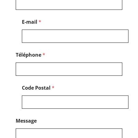
t
a
l
N
E-mail
*
o
m
*
Téléphone
*
Code Postal
*
Message