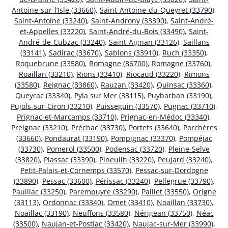
Antoine-sur-l’Isle (33660)
,
Saint-Antoine-du-Queyret (33790)
,
Saint-Antoine (33240)
,
Saint-Androny (33390)
,
Saint-André-
et-Appelles (33220)
,
Saint-André-du-Bois (33490)
,
Saint-
André-de-Cubzac (33240)
,
Saint-Aignan (33126)
,
Saillans
(33141)
,
Sadirac (33670)
,
Sablons (33910)
,
Ruch (33350)
,
Roquebrune (33580)
,
Romagne (86700)
,
Romagne (33760)
,
Roaillan (33210)
,
Rions (33410)
,
Riocaud (33220)
,
Rimons
(33580)
,
Reignac (33860)
,
Rauzan (33420)
,
Quinsac (33360)
,
Queyrac (33340)
,
Pyla sur Mer (33115)
,
Puybarban (33190)
,
Pujols-sur-Ciron (33210)
,
Puisseguin (33570)
,
Pugnac (33710)
,
Prignac-et-Marcamps (33710)
,
Prignac-en-Médoc (33340)
,
Preignac (33210)
,
Préchac (33730)
,
Portets (33640)
,
Porchères
(33660)
,
Pondaurat (33190)
,
Pompignac (33370)
,
Pompéjac
(33730)
,
Pomerol (33500)
,
Podensac (33720)
,
Pleine-Selve
(33820)
,
Plassac (33390)
,
Pineuilh (33220)
,
Peujard (33240)
,
Petit-Palais-et-Cornemps (33570)
,
Pessac-sur-Dordogne
(33890)
,
Pessac (33600)
,
Périssac (33240)
,
Pellegrue (33790)
,
Pauillac (33250)
,
Parempuyre (33290)
,
Paillet (33550)
,
Origne
(33113)
,
Ordonnac (33340)
,
Omet (33410)
,
Noaillan (33730)
,
Noaillac (33190)
,
Neuffons (33580)
,
Nérigean (33750)
,
Néac
(33500)
,
Naujan-et-Postiac (33420)
,
Naujac-sur-Mer (33990)
,