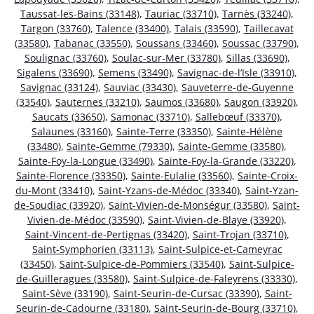
Taussat-les-Bains (33148)
,
Tauriac (33710)
,
Tarnès (33240)
,
Targon (33760)
,
Talence (33400)
,
Talais (33590)
,
Taillecavat
(33580)
,
Tabanac (33550)
,
Soussans (33460)
,
Soussac (33790)
,
Soulignac (33760)
,
Soulac-sur-Mer (33780)
,
Sillas (33690)
,
Sigalens (33690)
,
Semens (33490)
,
Savignac-de-l’Isle (33910)
,
Savignac (33124)
,
Sauviac (33430)
,
Sauveterre-de-Guyenne
(33540)
,
Sauternes (33210)
,
Saumos (33680)
,
Saugon (33920)
,
Saucats (33650)
,
Samonac (33710)
,
Sallebœuf (33370)
,
Salaunes (33160)
,
Sainte-Terre (33350)
,
Sainte-Hélène
(33480)
,
Sainte-Gemme (79330)
,
Sainte-Gemme (33580)
,
Sainte-Foy-la-Longue (33490)
,
Sainte-Foy-la-Grande (33220)
,
Sainte-Florence (33350)
,
Sainte-Eulalie (33560)
,
Sainte-Croix-
du-Mont (33410)
,
Saint-Yzans-de-Médoc (33340)
,
Saint-Yzan-
de-Soudiac (33920)
,
Saint-Vivien-de-Monségur (33580)
,
Saint-
Vivien-de-Médoc (33590)
,
Saint-Vivien-de-Blaye (33920)
,
Saint-Vincent-de-Pertignas (33420)
,
Saint-Trojan (33710)
,
Saint-Symphorien (33113)
,
Saint-Sulpice-et-Cameyrac
(33450)
,
Saint-Sulpice-de-Pommiers (33540)
,
Saint-Sulpice-
de-Guilleragues (33580)
,
Saint-Sulpice-de-Faleyrens (33330)
,
Saint-Sève (33190)
,
Saint-Seurin-de-Cursac (33390)
,
Saint-
Seurin-de-Cadourne (33180)
,
Saint-Seurin-de-Bourg (33710)
,