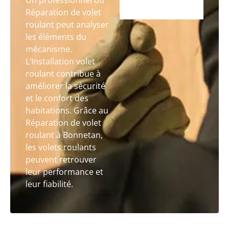
Un professionnel du
Réparation de volet
roulant peut analyser
les éléments du
mécanisme.
L’Installation volet
roulant contribue à
améliorer la sécurité
et le confort des
habitations. Grâce au
Réparation de volet
roulant à Bonnetan,
les volets roulants
peuvent retrouver
leur performance et
leur fiabilité.