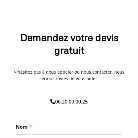
Demandez votre devis
gratuit
N’hésitez pas à nous appeler ou nous contacter, nous
serions ravies de vous aider.
06.20.09.00.25
P
Nom
*
o
s