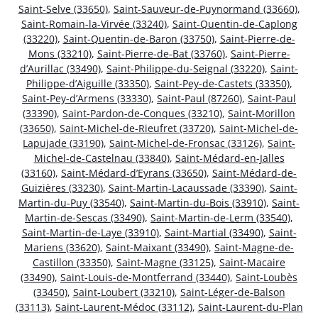
Saint-Selve (33650)
,
Saint-Sauveur-de-Puynormand (33660)
,
Saint-Romain-la-Virvée (33240)
,
Saint-Quentin-de-Caplong
(33220)
,
Saint-Quentin-de-Baron (33750)
,
Saint-Pierre-de-
Mons (33210)
,
Saint-Pierre-de-Bat (33760)
,
Saint-Pierre-
d’Aurillac (33490)
,
Saint-Philippe-du-Seignal (33220)
,
Saint-
Philippe-d’Aiguille (33350)
,
Saint-Pey-de-Castets (33350)
,
Saint-Pey-d’Armens (33330)
,
Saint-Paul (87260)
,
Saint-Paul
(33390)
,
Saint-Pardon-de-Conques (33210)
,
Saint-Morillon
(33650)
,
Saint-Michel-de-Rieufret (33720)
,
Saint-Michel-de-
Lapujade (33190)
,
Saint-Michel-de-Fronsac (33126)
,
Saint-
Michel-de-Castelnau (33840)
,
Saint-Médard-en-Jalles
(33160)
,
Saint-Médard-d’Eyrans (33650)
,
Saint-Médard-de-
Guizières (33230)
,
Saint-Martin-Lacaussade (33390)
,
Saint-
Martin-du-Puy (33540)
,
Saint-Martin-du-Bois (33910)
,
Saint-
Martin-de-Sescas (33490)
,
Saint-Martin-de-Lerm (33540)
,
Saint-Martin-de-Laye (33910)
,
Saint-Martial (33490)
,
Saint-
Mariens (33620)
,
Saint-Maixant (33490)
,
Saint-Magne-de-
Castillon (33350)
,
Saint-Magne (33125)
,
Saint-Macaire
(33490)
,
Saint-Louis-de-Montferrand (33440)
,
Saint-Loubès
(33450)
,
Saint-Loubert (33210)
,
Saint-Léger-de-Balson
(33113)
,
Saint-Laurent-Médoc (33112)
,
Saint-Laurent-du-Plan