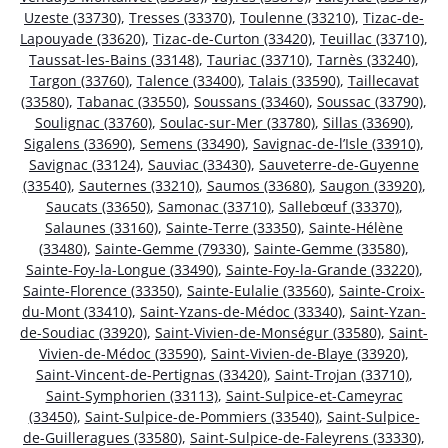
Uzeste (33730)
,
Tresses (33370)
,
Toulenne (33210)
,
Tizac-de-
Lapouyade (33620)
,
Tizac-de-Curton (33420)
,
Teuillac (33710)
,
Taussat-les-Bains (33148)
,
Tauriac (33710)
,
Tarnès (33240)
,
Targon (33760)
,
Talence (33400)
,
Talais (33590)
,
Taillecavat
(33580)
,
Tabanac (33550)
,
Soussans (33460)
,
Soussac (33790)
,
Soulignac (33760)
,
Soulac-sur-Mer (33780)
,
Sillas (33690)
,
Sigalens (33690)
,
Semens (33490)
,
Savignac-de-l’Isle (33910)
,
Savignac (33124)
,
Sauviac (33430)
,
Sauveterre-de-Guyenne
(33540)
,
Sauternes (33210)
,
Saumos (33680)
,
Saugon (33920)
,
Saucats (33650)
,
Samonac (33710)
,
Sallebœuf (33370)
,
Salaunes (33160)
,
Sainte-Terre (33350)
,
Sainte-Hélène
(33480)
,
Sainte-Gemme (79330)
,
Sainte-Gemme (33580)
,
Sainte-Foy-la-Longue (33490)
,
Sainte-Foy-la-Grande (33220)
,
Sainte-Florence (33350)
,
Sainte-Eulalie (33560)
,
Sainte-Croix-
du-Mont (33410)
,
Saint-Yzans-de-Médoc (33340)
,
Saint-Yzan-
de-Soudiac (33920)
,
Saint-Vivien-de-Monségur (33580)
,
Saint-
Vivien-de-Médoc (33590)
,
Saint-Vivien-de-Blaye (33920)
,
Saint-Vincent-de-Pertignas (33420)
,
Saint-Trojan (33710)
,
Saint-Symphorien (33113)
,
Saint-Sulpice-et-Cameyrac
(33450)
,
Saint-Sulpice-de-Pommiers (33540)
,
Saint-Sulpice-
de-Guilleragues (33580)
,
Saint-Sulpice-de-Faleyrens (33330)
,