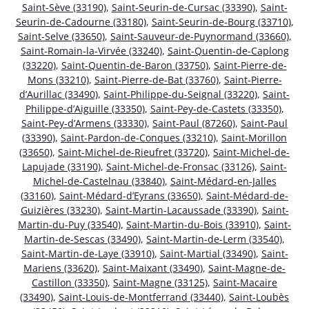
Saint-Sève (33190)
,
Saint-Seurin-de-Cursac (33390)
,
Saint-
Seurin-de-Cadourne (33180)
,
Saint-Seurin-de-Bourg (33710)
,
Saint-Selve (33650)
,
Saint-Sauveur-de-Puynormand (33660)
,
Saint-Romain-la-Virvée (33240)
,
Saint-Quentin-de-Caplong
(33220)
,
Saint-Quentin-de-Baron (33750)
,
Saint-Pierre-de-
Mons (33210)
,
Saint-Pierre-de-Bat (33760)
,
Saint-Pierre-
d’Aurillac (33490)
,
Saint-Philippe-du-Seignal (33220)
,
Saint-
Philippe-d’Aiguille (33350)
,
Saint-Pey-de-Castets (33350)
,
Saint-Pey-d’Armens (33330)
,
Saint-Paul (87260)
,
Saint-Paul
(33390)
,
Saint-Pardon-de-Conques (33210)
,
Saint-Morillon
(33650)
,
Saint-Michel-de-Rieufret (33720)
,
Saint-Michel-de-
Lapujade (33190)
,
Saint-Michel-de-Fronsac (33126)
,
Saint-
Michel-de-Castelnau (33840)
,
Saint-Médard-en-Jalles
(33160)
,
Saint-Médard-d’Eyrans (33650)
,
Saint-Médard-de-
Guizières (33230)
,
Saint-Martin-Lacaussade (33390)
,
Saint-
Martin-du-Puy (33540)
,
Saint-Martin-du-Bois (33910)
,
Saint-
Martin-de-Sescas (33490)
,
Saint-Martin-de-Lerm (33540)
,
Saint-Martin-de-Laye (33910)
,
Saint-Martial (33490)
,
Saint-
Mariens (33620)
,
Saint-Maixant (33490)
,
Saint-Magne-de-
Castillon (33350)
,
Saint-Magne (33125)
,
Saint-Macaire
(33490)
,
Saint-Louis-de-Montferrand (33440)
,
Saint-Loubès