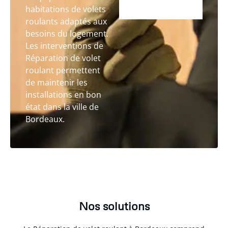
habitations de volets
roulants adaptés aux
besoins du logement.
Les interventions de
Réparation de volet
roulant permettent
de maintenir les
installations en bon
état dans la ville de
Bordeaux.
Nos solutions