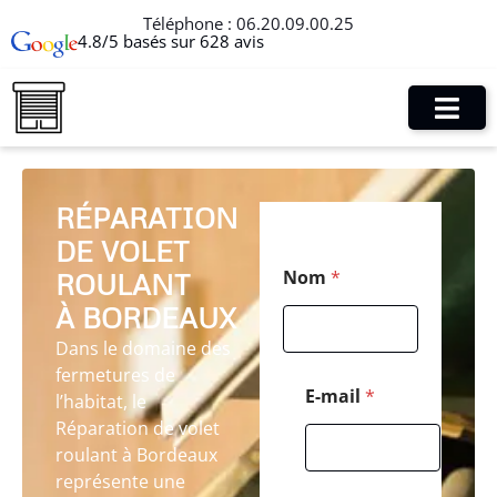
Téléphone :
06.20.09.00.25
4.8/5 basés sur 628 avis
RÉPARATION
DE VOLET
*
Nom
*
ROULANT
C
o
À BORDEAUX
d
e
Dans le domaine des
*
fermetures de
E-mail
*
l’habitat, le
Réparation de volet
roulant à Bordeaux
représente une