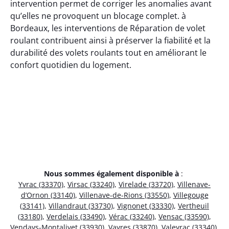
intervention permet de corriger les anomalies avant
qu’elles ne provoquent un blocage complet. à
Bordeaux, les interventions de Réparation de volet
roulant contribuent ainsi à préserver la fiabilité et la
durabilité des volets roulants tout en améliorant le
confort quotidien du logement.
Nous sommes également disponible à
:
Yvrac (33370)
,
Virsac (33240)
,
Virelade (33720)
,
Villenave-
d’Ornon (33140)
,
Villenave-de-Rions (33550)
,
Villegouge
(33141)
,
Villandraut (33730)
,
Vignonet (33330)
,
Vertheuil
(33180)
,
Verdelais (33490)
,
Vérac (33240)
,
Vensac (33590)
,
Vendays-Montalivet (33930)
,
Vayres (33870)
,
Valeyrac (33340)
,