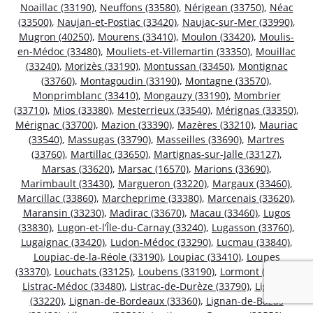
Noaillac (33190)
,
Neuffons (33580)
,
Nérigean (33750)
,
Néac
(33500)
,
Naujan-et-Postiac (33420)
,
Naujac-sur-Mer (33990)
,
Mugron (40250)
,
Mourens (33410)
,
Moulon (33420)
,
Moulis-
en-Médoc (33480)
,
Mouliets-et-Villemartin (33350)
,
Mouillac
(33240)
,
Morizès (33190)
,
Montussan (33450)
,
Montignac
(33760)
,
Montagoudin (33190)
,
Montagne (33570)
,
Monprimblanc (33410)
,
Mongauzy (33190)
,
Mombrier
(33710)
,
Mios (33380)
,
Mesterrieux (33540)
,
Mérignas (33350)
,
Mérignac (33700)
,
Mazion (33390)
,
Mazères (33210)
,
Mauriac
(33540)
,
Massugas (33790)
,
Masseilles (33690)
,
Martres
(33760)
,
Martillac (33650)
,
Martignas-sur-Jalle (33127)
,
Marsas (33620)
,
Marsac (16570)
,
Marions (33690)
,
Marimbault (33430)
,
Margueron (33220)
,
Margaux (33460)
,
Marcillac (33860)
,
Marcheprime (33380)
,
Marcenais (33620)
,
Maransin (33230)
,
Madirac (33670)
,
Macau (33460)
,
Lugos
(33830)
,
Lugon-et-l’Île-du-Carnay (33240)
,
Lugasson (33760)
,
Lugaignac (33420)
,
Ludon-Médoc (33290)
,
Lucmau (33840)
,
Loupiac-de-la-Réole (33190)
,
Loupiac (33410)
,
Loupes
(33370)
,
Louchats (33125)
,
Loubens (33190)
,
Lormont (33310)
,
Listrac-Médoc (33480)
,
Listrac-de-Durèze (33790)
,
Ligueux
(33220)
,
Lignan-de-Bordeaux (33360)
,
Lignan-de-Bazas