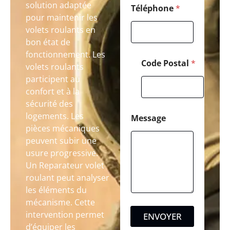
solution adaptée
Téléphone
*
pour maintenir les
volets roulants en
bon état de
fonctionnement. Les
Code Postal
*
volets roulants
participent au
confort et à la
sécurité des
logements. Les
Message
pièces mécaniques
peuvent subir une
usure progressive.
Un Reparateur volet
roulant peut analyser
les éléments du
mécanisme. Cette
intervention permet
ENVOYER
d’équiper les