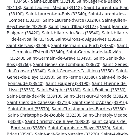
(33450)
,
Saint-Loubert (33210)
,
Saint-Léger-de-Balson
(33113)
,
Saint-Laurent-Médoc (33112)
,
Saint-Laurent-du-Plan
(33190)
,
Saint-Laurent-du-Bois (33540)
,
Saint-Laurent-des-
Combes (33330)
,
Saint-Laurent-d’Arce (33240)
,
Saint-Julien-
Beychevelle (33250)
,
Saint-Jean-d’Illac (33127)
,
Saint-Jean-de-
Blaignac (33420)
,
Saint-Hilaire-du-Bois (33540)
,
Saint-Hilaire-
de-la-Noaille (33190)
,
Saint-Girons-d’Aiguevives (33920)
,
Saint-Gervais (33240)
,
Saint-Germain-du-Puch (33750)
,
Saint-
Germain-d’Esteuil (33340)
,
Saint-Germain-de-la-Rivière
(33240)
,
Saint-Germain-de-Grave (33490)
,
Saint-Genis-du-
Bois (33760)
,
Saint-Genès-de-Lombaud (33670)
,
Saint-Genès-
de-Fronsac (33240)
,
Saint-Genès-de-Castillon (33350)
,
Saint-
Genès-de-Blaye (33390)
,
Saint-Ferme (33580)
,
Saint-Félix-de-
Foncaude (33540)
,
Saint-Exupéry (33190)
,
Saint-Étienne-de-
Lisse (33330)
,
Saint-Estèphe (33180)
,
Saint-Émilion (33330)
,
Saint-Denis-de-Pile (33910)
,
Saint-Ciers-sur-Gironde (33820)
,
Saint-Ciers-de-Canesse (33710)
,
Saint-Ciers-d’Abzac (33910)
,
Saint-Cibard (33570)
,
Saint-Christophe-des-Bardes (33330)
,
Saint-Christophe-de-Double (33230)
,
Saint-Christoly-Médoc
(33340)
,
Saint-Christoly-de-Blaye (33920)
,
Saint-Caprais-de-
Bordeaux (33880)
,
Saint-Caprais-de-Blaye (33820)
,
Saint-
Brice (33540)
,
Saint-Avit-Saint-Nazaire (33220)
,
Saint-Avit-de-