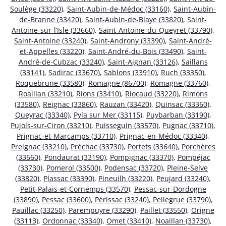
Soulège (33220)
,
Saint-Aubin-de-Médoc (33160)
,
Saint-Aubin-
de-Branne (33420)
,
Saint-Aubin-de-Blaye (33820)
,
Saint-
Antoine-sur-l’Isle (33660)
,
Saint-Antoine-du-Queyret (33790)
,
Saint-Antoine (33240)
,
Saint-Androny (33390)
,
Saint-André-
et-Appelles (33220)
,
Saint-André-du-Bois (33490)
,
Saint-
André-de-Cubzac (33240)
,
Saint-Aignan (33126)
,
Saillans
(33141)
,
Sadirac (33670)
,
Sablons (33910)
,
Ruch (33350)
,
Roquebrune (33580)
,
Romagne (86700)
,
Romagne (33760)
,
Roaillan (33210)
,
Rions (33410)
,
Riocaud (33220)
,
Rimons
(33580)
,
Reignac (33860)
,
Rauzan (33420)
,
Quinsac (33360)
,
Queyrac (33340)
,
Pyla sur Mer (33115)
,
Puybarban (33190)
,
Pujols-sur-Ciron (33210)
,
Puisseguin (33570)
,
Pugnac (33710)
,
Prignac-et-Marcamps (33710)
,
Prignac-en-Médoc (33340)
,
Preignac (33210)
,
Préchac (33730)
,
Portets (33640)
,
Porchères
(33660)
,
Pondaurat (33190)
,
Pompignac (33370)
,
Pompéjac
(33730)
,
Pomerol (33500)
,
Podensac (33720)
,
Pleine-Selve
(33820)
,
Plassac (33390)
,
Pineuilh (33220)
,
Peujard (33240)
,
Petit-Palais-et-Cornemps (33570)
,
Pessac-sur-Dordogne
(33890)
,
Pessac (33600)
,
Périssac (33240)
,
Pellegrue (33790)
,
Pauillac (33250)
,
Parempuyre (33290)
,
Paillet (33550)
,
Origne
(33113)
,
Ordonnac (33340)
,
Omet (33410)
,
Noaillan (33730)
,