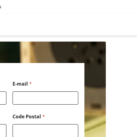
s
C
E-mail
*
o
d
e
P
o
s
Code Postal
*
t
a
l