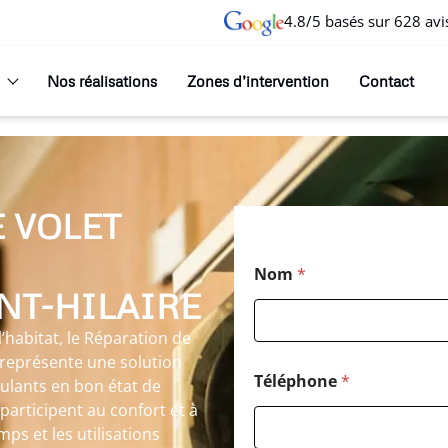
4.8/5 basés sur 628 avi
Nos réalisations
Zones d’intervention
Contact
 VOLET
Nom
*
NT-HILAIRE
habitat, le Réparation de
e représente une solution
Téléphone
*
ulants en bon état de
participent au confort et à
mps et les utilisations