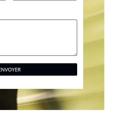
P
o
s
t
a
l
ENVOYER