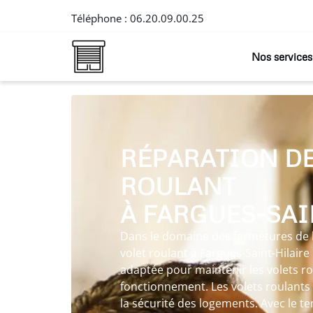
Téléphone :
06.20.09.00.25
Nos services
RÉPARATION DE
ROULANT
À FARGUES-SAI
Dans le domaine des fermetures de l’
volet roulant à Fargues-Saint-Hilair
adaptée pour maintenir les volets ro
fonctionnement. Les volets roulants 
la sécurité des logements. Avec le te