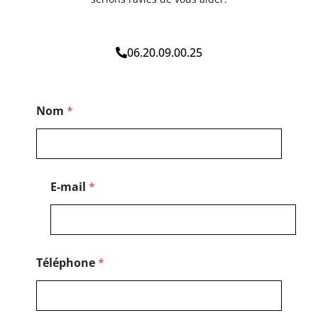
06.20.09.00.25
*
Nom
*
E
-
m
a
i
l
E-mail
*
N
o
m
Téléphone
*