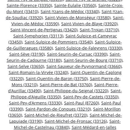
Sainte-Florence (33350)
,
Sainte-Eulalie (33560)
,
Sainte-Croix-
du-Mont (33410)
,
Saint-Yzans-de-Médoc (33340)
,
Saint-Yzan-
de-Soudiac (33920)
,
Saint-Vivien-de-Monségur (33580)
,
Saint-
Vivien-de-Médoc (33590)
,
Saint-Vivien-de-Blaye (33920)
,
Saint-Vincent-de-Pertignas (33420)
,
Saint-Trojan (33710)
,
Saint-Symphorien (33113)
,
Saint-Sulpice-et-Cameyrac
(33450)
,
Saint-Sulpice-de-Pommiers (33540)
,
Saint-Sulpice-
de-Guilleragues (33580)
,
Saint-Sulpice-de-Faleyrens (33330)
,
Saint-Sève (33190)
,
Saint-Seurin-de-Cursac (33390)
,
Saint-
Seurin-de-Cadourne (33180)
,
Saint-Seurin-de-Bourg (33710)
,
Saint-Selve (33650)
,
Saint-Sauveur-de-Puynormand (33660)
,
Saint-Romain-la-Virvée (33240)
,
Saint-Quentin-de-Caplong
(33220)
,
Saint-Quentin-de-Baron (33750)
,
Saint-Pierre-de-
Mons (33210)
,
Saint-Pierre-de-Bat (33760)
,
Saint-Pierre-
d’Aurillac (33490)
,
Saint-Philippe-du-Seignal (33220)
,
Saint-
Philippe-d’Aiguille (33350)
,
Saint-Pey-de-Castets (33350)
,
Saint-Pey-d’Armens (33330)
,
Saint-Paul (87260)
,
Saint-Paul
(33390)
,
Saint-Pardon-de-Conques (33210)
,
Saint-Morillon
(33650)
,
Saint-Michel-de-Rieufret (33720)
,
Saint-Michel-de-
Lapujade (33190)
,
Saint-Michel-de-Fronsac (33126)
,
Saint-
Michel-de-Castelnau (33840)
,
Saint-Médard-en-Jalles