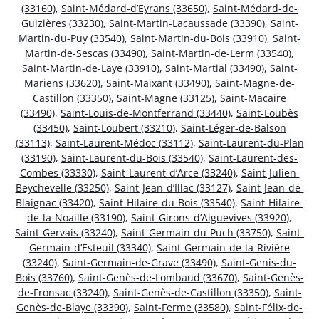
(33160)
,
Saint-Médard-d’Eyrans (33650)
,
Saint-Médard-de-
Guizières (33230)
,
Saint-Martin-Lacaussade (33390)
,
Saint-
Martin-du-Puy (33540)
,
Saint-Martin-du-Bois (33910)
,
Saint-
Martin-de-Sescas (33490)
,
Saint-Martin-de-Lerm (33540)
,
Saint-Martin-de-Laye (33910)
,
Saint-Martial (33490)
,
Saint-
Mariens (33620)
,
Saint-Maixant (33490)
,
Saint-Magne-de-
Castillon (33350)
,
Saint-Magne (33125)
,
Saint-Macaire
(33490)
,
Saint-Louis-de-Montferrand (33440)
,
Saint-Loubès
(33450)
,
Saint-Loubert (33210)
,
Saint-Léger-de-Balson
(33113)
,
Saint-Laurent-Médoc (33112)
,
Saint-Laurent-du-Plan
(33190)
,
Saint-Laurent-du-Bois (33540)
,
Saint-Laurent-des-
Combes (33330)
,
Saint-Laurent-d’Arce (33240)
,
Saint-Julien-
Beychevelle (33250)
,
Saint-Jean-d’Illac (33127)
,
Saint-Jean-de-
Blaignac (33420)
,
Saint-Hilaire-du-Bois (33540)
,
Saint-Hilaire-
de-la-Noaille (33190)
,
Saint-Girons-d’Aiguevives (33920)
,
Saint-Gervais (33240)
,
Saint-Germain-du-Puch (33750)
,
Saint-
Germain-d’Esteuil (33340)
,
Saint-Germain-de-la-Rivière
(33240)
,
Saint-Germain-de-Grave (33490)
,
Saint-Genis-du-
Bois (33760)
,
Saint-Genès-de-Lombaud (33670)
,
Saint-Genès-
de-Fronsac (33240)
,
Saint-Genès-de-Castillon (33350)
,
Saint-
Genès-de-Blaye (33390)
,
Saint-Ferme (33580)
,
Saint-Félix-de-