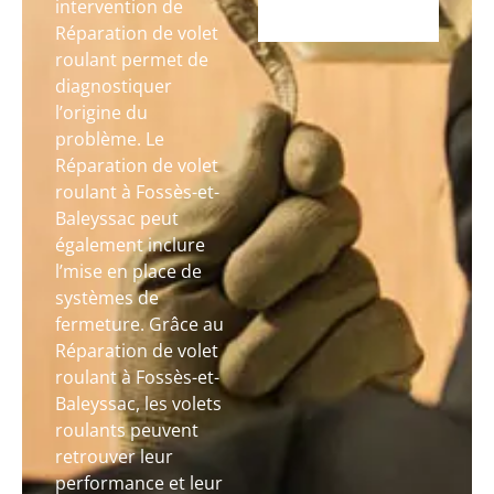
intervention de
Réparation de volet
roulant permet de
diagnostiquer
l’origine du
problème. Le
Réparation de volet
roulant à Fossès-et-
Baleyssac peut
également inclure
l’mise en place de
systèmes de
fermeture. Grâce au
Réparation de volet
roulant à Fossès-et-
Baleyssac, les volets
roulants peuvent
retrouver leur
performance et leur