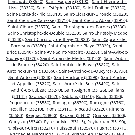
Foncaude (33540)
,
Saint-Exupéry (33190)
,
Saint-Étienne-de-
Lisse (33330)
,
Saint-Estèphe (33180)
,
Saint-Émilion (33330)
,
Saint-Denis-de-Pile (33910)
,
Saint-Ciers-sur-Gironde (33820)
,
Saint-Ciers-de-Canesse (33710)
,
Saint-Ciers-d’Abzac (33910)
,
Saint-Cibard (33570)
,
Saint-Christophe-des-Bardes (33330)
,
Saint-Christophe-de-Double (33230)
,
Saint-Christoly-Médoc
(33340)
,
Saint-Christoly-de-Blaye (33920)
,
Saint-Caprais-de-
Bordeaux (33880)
,
Saint-Caprais-de-Blaye (33820)
,
Saint-
Brice (33540)
,
Saint-Avit-Saint-Nazaire (33220)
,
Saint-Avit-de-
Soulège (33220)
,
Saint-Aubin-de-Médoc (33160)
,
Saint-Aubin-
de-Branne (33420)
,
Saint-Aubin-de-Blaye (33820)
,
Saint-
Antoine-sur-l’Isle (33660)
,
Saint-Antoine-du-Queyret (33790)
,
Saint-Antoine (33240)
,
Saint-Androny (33390)
,
Saint-André-
et-Appelles (33220)
,
Saint-André-du-Bois (33490)
,
Saint-
André-de-Cubzac (33240)
,
Saint-Aignan (33126)
,
Saillans
(33141)
,
Sadirac (33670)
,
Sablons (33910)
,
Ruch (33350)
,
Roquebrune (33580)
,
Romagne (86700)
,
Romagne (33760)
,
Roaillan (33210)
,
Rions (33410)
,
Riocaud (33220)
,
Rimons
(33580)
,
Reignac (33860)
,
Rauzan (33420)
,
Quinsac (33360)
,
Queyrac (33340)
,
Pyla sur Mer (33115)
,
Puybarban (33190)
,
Pujols-sur-Ciron (33210)
,
Puisseguin (33570)
,
Pugnac (33710)
,
Prignac-et-Marcamps (33710)
,
Prignac-en-Médoc (33340)
,