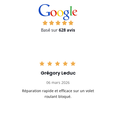
Basé sur
628 avis
Grégory Leduc
06 mars 2026
let
Réparation rapide et efficace sur un volet
I
roulant bloqué.
Tr