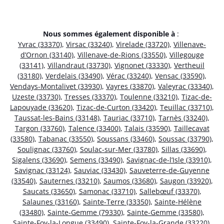
Nous sommes également disponible à
:
Yvrac (33370)
,
Virsac (33240)
,
Virelade (33720)
,
Villenave-
d’Ornon (33140)
,
Villenave-de-Rions (33550)
,
Villegouge
(33141)
,
Villandraut (33730)
,
Vignonet (33330)
,
Vertheuil
(33180)
,
Verdelais (33490)
,
Vérac (33240)
,
Vensac (33590)
,
Vendays-Montalivet (33930)
,
Vayres (33870)
,
Valeyrac (33340)
,
Uzeste (33730)
,
Tresses (33370)
,
Toulenne (33210)
,
Tizac-de-
Lapouyade (33620)
,
Tizac-de-Curton (33420)
,
Teuillac (33710)
,
Taussat-les-Bains (33148)
,
Tauriac (33710)
,
Tarnès (33240)
,
Targon (33760)
,
Talence (33400)
,
Talais (33590)
,
Taillecavat
(33580)
,
Tabanac (33550)
,
Soussans (33460)
,
Soussac (33790)
,
Soulignac (33760)
,
Soulac-sur-Mer (33780)
,
Sillas (33690)
,
Sigalens (33690)
,
Semens (33490)
,
Savignac-de-l’Isle (33910)
,
Savignac (33124)
,
Sauviac (33430)
,
Sauveterre-de-Guyenne
(33540)
,
Sauternes (33210)
,
Saumos (33680)
,
Saugon (33920)
,
Saucats (33650)
,
Samonac (33710)
,
Sallebœuf (33370)
,
Salaunes (33160)
,
Sainte-Terre (33350)
,
Sainte-Hélène
(33480)
,
Sainte-Gemme (79330)
,
Sainte-Gemme (33580)
,
Sainte-Foy-la-Longue (33490)
,
Sainte-Foy-la-Grande (33220)
,